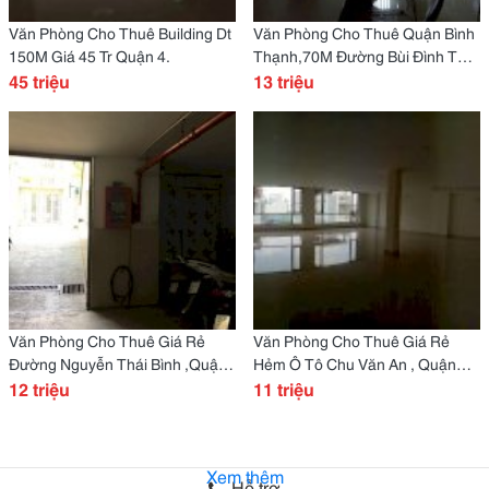
Văn Phòng Cho Thuê Building Dt
Văn Phòng Cho Thuê Quận Bình
150M Giá 45 Tr Quận 4.
Thạnh,70M Đường Bùi Đình Túy,
45 triệu
Dt 30M - 60M -70M
13 triệu
Văn Phòng Cho Thuê Giá Rẻ
Văn Phòng Cho Thuê Giá Rẻ
Đường Nguyễn Thái Bình ,Quận
Hẻm Ô Tô Chu Văn An , Quận
Tân Bình. 20M - 40M
12 triệu
Bình Thạnh. 50M-60M-110M
11 triệu
Xem thêm
Hỗ trợ