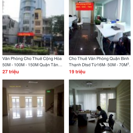
Văn Phòng Cho Thuê Cộng Hòa
Cho Thuê Văn Phòng Quận Bình
50M - 100M - 150M Quận Tân
Thạnh Dtsd Từ16M- 50M - 70M².
Bình.
27 triệu
19 triệu