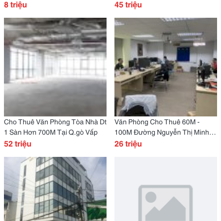
50M2 - 70M2 - 130M2
8 triệu
Bình Thạnh,
45 triệu
Cho Thuê Văn Phòng Tòa Nhà Dt
Văn Phòng Cho Thuê 60M -
1 Sàn Hơn 700M Tại Q.gò Vấp
100M Đường Nguyễn Thị Minh
52 triệu
Khai Quận 3
26 triệu