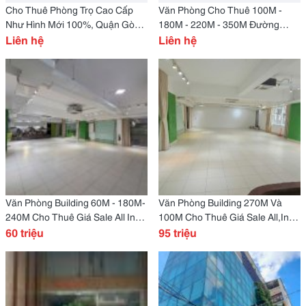
Cho Thuê Phòng Trọ Cao Cấp
Văn Phòng Cho Thuê 100M -
Như Hình Mới 100%, Quận Gò
180M - 220M - 350M Đường
Vấp
Liên hệ
Hoàng Diệu, Quận 4.
Liên hệ
Văn Phòng Building 60M - 180M-
Văn Phòng Building 270M Và
240M Cho Thuê Giá Sale All In
100M Cho Thuê Giá Sale All,Inn
Quận 4
60 triệu
Sập Sàn Tại Quận 4
95 triệu