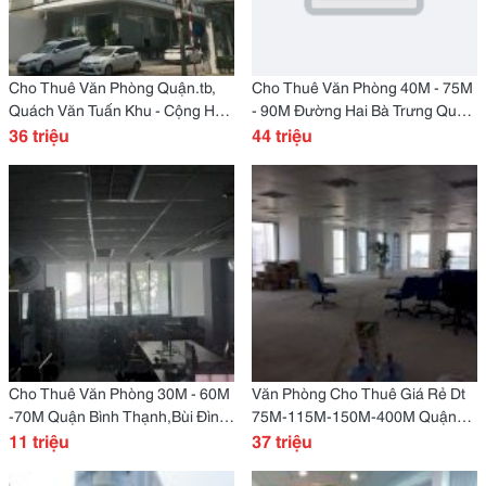
Cho Thuê Văn Phòng Quận.tb,
Cho Thuê Văn Phòng 40M - 75M
Quách Văn Tuấn Khu - Cộng Hòa
- 90M Đường Hai Bà Trưng Quận
90M - 110M - 250M.
36 triệu
1.
44 triệu
Cho Thuê Văn Phòng 30M - 60M
Văn Phòng Cho Thuê Giá Rẻ Dt
-70M Quận Bình Thạnh,Bùi Đình
75M-115M-150M-400M Quận
Túy
11 triệu
Tân Bình,Hoàng Văn Thụ
37 triệu