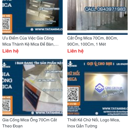
Ưu Điểm Của Việc Gia Công
Cắt Ống Mica 70Cm, 80Cm,
Mica Thành Kệ Mica Để Bàn,
90Cm, 100Cm, 1 Mét
Biển Đón Mica A4
Liên hệ
Liên hệ
Gia Cống Mica Ống 70Cm Cắt
Thiết Kế Chữ Nổi, Logo Mica,
Theo Đoạn
Inox Gắn Tường