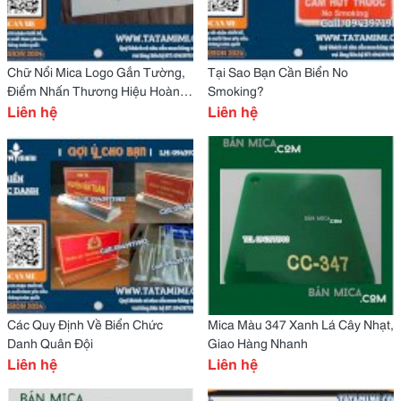
Chữ Nổi Mica Logo Gắn Tường,
Tại Sao Bạn Cần Biển No
Điểm Nhấn Thương Hiệu Hoàn
Smoking?
Hảo
Liên hệ
Liên hệ
Các Quy Định Về Biển Chức
Mica Màu 347 Xanh Lá Cây Nhạt,
Danh Quân Đội
Giao Hàng Nhanh
Liên hệ
Liên hệ