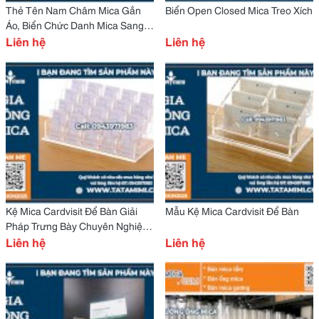
Thẻ Tên Nam Châm Mica Gắn
Biển Open Closed Mica Treo Xích
Áo, Biển Chức Danh Mica Sang
Trọng
Liên hệ
Liên hệ
Kệ Mica Cardvisit Để Bàn Giải
Mẫu Kệ Mica Cardvisit Để Bàn
Pháp Trưng Bày Chuyên Nghiệp
Và Gọn Gàng
Liên hệ
Liên hệ