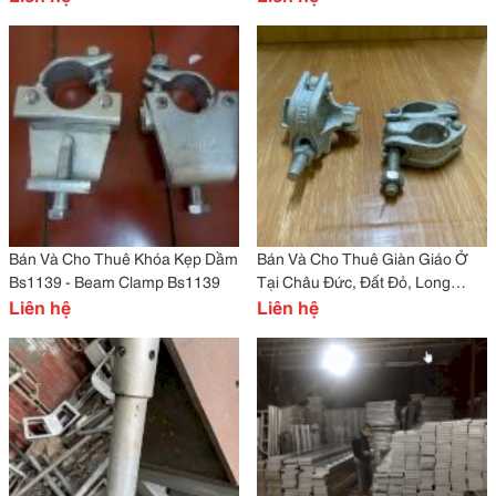
Bán Và Cho Thuê Khóa Kẹp Dầm
Bán Và Cho Thuê Giàn Giáo Ở
Bs1139 - Beam Clamp Bs1139
Tại Châu Đức, Đất Đỏ, Long
Liên hệ
Điền, Xuyên Mộc, Vũng Tàu,Phú
Liên hệ
Mỹ,Cái Mép