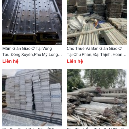
Mâm Giàn Giáo Ở Tại Vũng
Cho Thuê Và Bán Giàn Giáo Ở
Tàu,Đông Xuyên,Phú Mỹ,Long
Tại Chu Phan, Đại Thịnh, Hoàng
Sơn Bs1139
Liên hệ
Kim, Kim Hoa, Liên Mạc, Mê
Liên hệ
Linh, Tam Đồng, Thạch Đà,
Thanh Lâm, Tiền Phong, Tiến
Thắng, Tiến Thịnh, Tráng Việt,
Tự Lập, Văn Khê