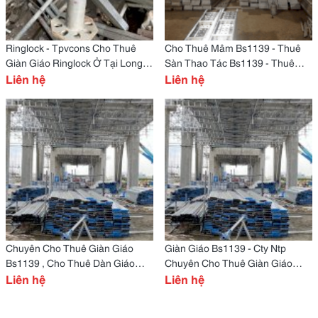
Ringlock - Tpvcons Cho Thuê
Cho Thuê Mâm Bs1139 - Thuê
Giàn Giáo Ringlock Ở Tại Long
Sàn Thao Tác Bs1139 - Thuê
Thành,Đồng Nai
Liên hệ
Sạp Giáo Bs1139
Liên hệ
Chuyên Cho Thuê Giàn Giáo
Giàn Giáo Bs1139 - Cty Ntp
Bs1139 , Cho Thuê Dàn Giáo
Chuyên Cho Thuê Giàn Giáo
Bs1139 Giá Rẻ
Liên hệ
Bs1139 : Ống, Cùm, Mâm
Liên hệ
Bs1139