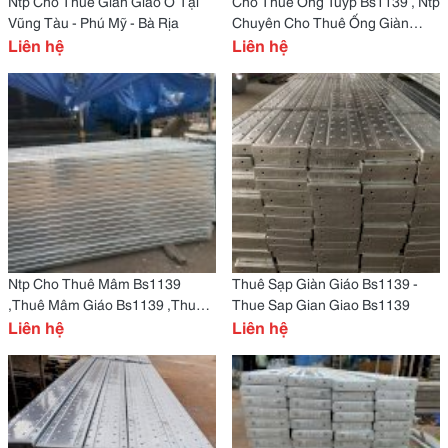
Ntp Cho Thuê Giàn Giáo Ở Tại
Cho Thuê Ống Tuýp Bs1139 , Ntp
Vũng Tàu - Phú Mỹ - Bà Rịa
Chuyên Cho Thuê Ống Giàn
Liên hệ
Giáo Bs1139
Liên hệ
Ntp Cho Thuê Mâm Bs1139
Thuê Sạp Giàn Giáo Bs1139 -
,Thuê Mâm Giáo Bs1139 ,Thuê
Thue Sap Gian Giao Bs1139
Mâm Giàn Giáo Bs1139
Liên hệ
Liên hệ