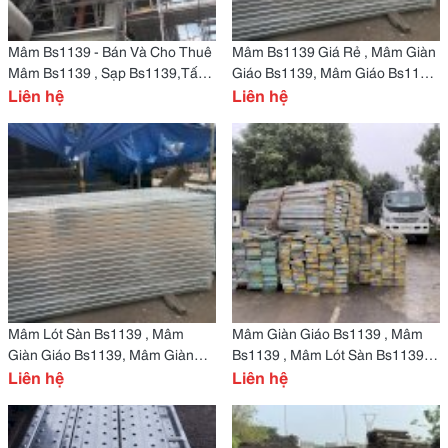
Mâm Bs1139 - Bán Và Cho Thuê
Mâm Bs1139 Giá Rẻ , Mâm Giàn
Mâm Bs1139 , Sạp Bs1139,Tấm
Giáo Bs1139, Mâm Giáo Bs1139
Lót Sàn Bs1139
Liên hệ
Giá Rẻ
Liên hệ
Mâm Lót Sàn Bs1139 , Mâm
Mâm Giàn Giáo Bs1139 , Mâm
Giàn Giáo Bs1139, Mâm Giàn
Bs1139 , Mâm Lót Sàn Bs1139
Giáo Bs1139 Mạ Kẽm Giá Rẻ
Liên hệ
Giá Rẻ
Liên hệ