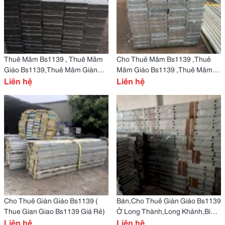
Thuê Mâm Bs1139 , Thuê Mâm
Cho Thuê Mâm Bs1139 ,Thuê
Giáo Bs1139,Thuê Mâm Giàn
Mâm Giáo Bs1139 ,Thuê Mâm
Giáo Bs1139, Thuê Sạp
Liên hệ
Giàn Giáo Bs1139,Thuê Sạp
Liên hệ
Bs1130,Thuê Sạp Giáo Bs1139
Giáo Bs1139
Cho Thuê Giàn Giáo Bs1139 (
Bán,Cho Thuê Giàn Giáo Bs1139
Thue Gian Giao Bs1139 Giá Rẻ)
Ở Long Thành,Long Khánh,Biên
Liên hệ
Hòa,Nhơn Trạch
Liên hệ