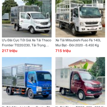
Ưu Đãi Cực Tốt Giá Xe Tải Thaco
Xe Tải Mitsubishi Fuso Fa 140L
Frontier Tf220/230, Tải Trọng
Mui Bạt - Đời 2020 - 6.450 Kg
990 Kg.
217 triệu
715 triệu