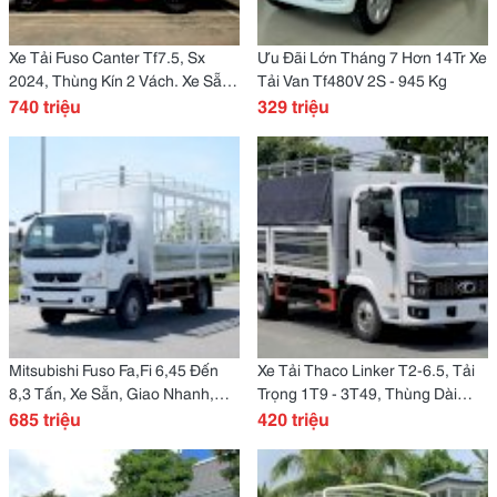
Xe Tải Fuso Canter Tf7.5, Sx
Ưu Đãi Lớn Tháng 7 Hơn 14Tr Xe
2024, Thùng Kín 2 Vách. Xe Sẵn,
Tải Van Tf480V 2S - 945 Kg
Giao Nhanh.
740 triệu
329 triệu
Mitsubishi Fuso Fa,Fi 6,45 Đến
Xe Tải Thaco Linker T2-6.5, Tải
8,3 Tấn, Xe Sẵn, Giao Nhanh,
Trọng 1T9 - 3T49, Thùng Dài
Giá Tốt.
685 triệu
4M45, Xe Sẵn Giao Nhanh
420 triệu