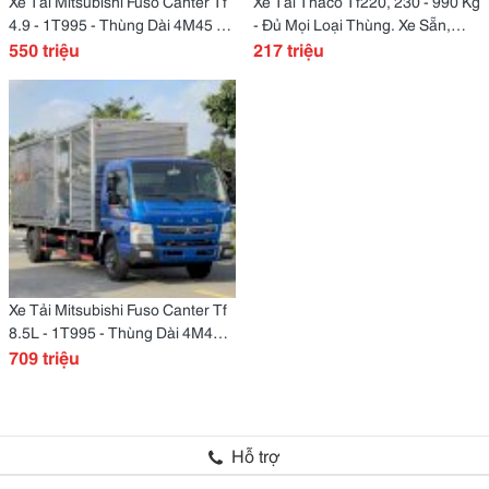
Xe Tải Mitsubishi Fuso Canter Tf
Xe Tải Thaco Tf220, 230 - 990 Kg
4.9 - 1T995 - Thùng Dài 4M45 -
- Đủ Mọi Loại Thùng. Xe Sẵn,
Xe Sẵn Giao Nhanh
550 triệu
Giao Nhanh.
217 triệu
Xe Tải Mitsubishi Fuso Canter Tf
8.5L - 1T995 - Thùng Dài 4M45 -
Chất Lượng Nhật Bản
709 triệu
Hỗ trợ