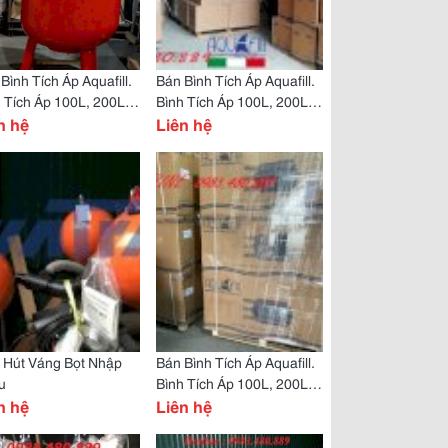
Bình Tích Áp Aquafill.
Bán Bình Tích Áp Aquafill.
 Tích Áp 100L, 200L,
Bình Tích Áp 100L, 200L,
L, 500L, 1000L
n hệ
300L, Bình Tích Áp
Liên hệ
 Hút Váng Bọt Nhập
Bán Bình Tích Áp Aquafill.
u
Bình Tích Áp 100L, 200L,
n hệ
300L, 500L
Liên hệ