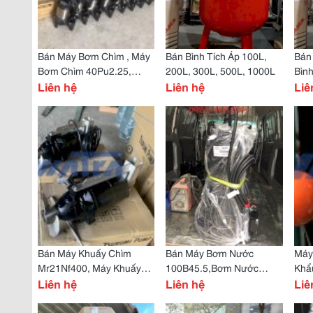
Bán Máy Bơm Chìm , Máy
Bán Bình Tích Áp 100L,
Bán 
Bơm Chìm 40Pu2.25,
200L, 300L, 500L, 1000L
Bình
50Pu2.4
Liên hệ
Liên hệ
300
Liê
Bán Máy Khuấy Chìm
Bán Máy Bơm Nước
Máy
Mr21Nf400, Máy Khuấy
100B45.5,Bơm Nước
Khẩ
Chìm Mr21Nf750
Liên hệ
Sạch 100B47.5, Bơm Cấp
Liên hệ
Liê
Nước