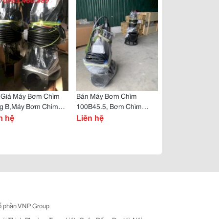
 Giá Máy Bơm Chìm
Bán Máy Bơm Chìm
g B,Máy Bơm Chìm
100B45.5, Bơm Chìm
rumi Nhập Khẩu, Bơm
n hệ
100B43.7, Bơm Chìm
Liên hệ
m 3 Pha
100B411
ổ phần VNP Group