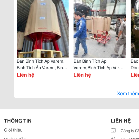
Bán Bình Tích Áp Varem,
Bán Bình Tích Áp
Báo
Bình Tích Áp Varem, Bình
Varem,Bình Tích Áp Varem
Dòn
Tích Áp Nhập Khẩu
Liên hệ
Nhập Khẩu, Bình Tích Áp
Liên hệ
Tsu
Liê
Varem
Chì
Xem thêm
THÔNG TIN
LIÊN HỆ
Giới thiệu
Công ty C