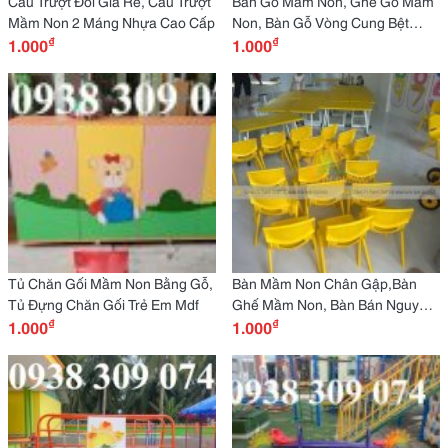
Cầu Trượt Đôi Giá Rẻ, Cầu Trượt
Bàn Gỗ Mầm Non, Ghế Gỗ Mầm
Mầm Non 2 Máng Nhựa Cao Cấp
Non, Bàn Gỗ Vòng Cung Bệt
₫
₫
1.000
Mầm Non
1.000
Tủ Chăn Gối Mầm Non Bằng Gỗ,
Bàn Mầm Non Chân Gập,Bàn
Tủ Đựng Chăn Gối Trẻ Em Mdf
Ghế Mầm Non, Bàn Bán Nguyệt
₫
₫
1.000
Mầm Non
1.000