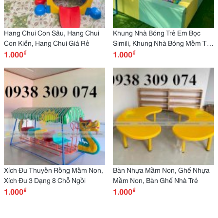
Hang Chui Con Sâu, Hang Chui
Khung Nhà Bóng Trẻ Em Bọc
Con Kiến, Hang Chui Giá Rẻ
Simili, Khung Nhà Bóng Mềm Trẻ
₫
₫
1.000
Em
1.000
Xích Đu Thuyền Rồng Mầm Non,
Bàn Nhựa Mầm Non, Ghế Nhựa
Xích Đu 3 Dạng 8 Chỗ Ngồi
Mầm Non, Bàn Ghế Nhà Trẻ
₫
₫
1.000
1.000