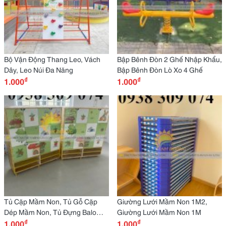
Bộ Vận Động Thang Leo, Vách
Bập Bênh Đòn 2 Ghế Nhập Khẩu,
Dây, Leo Núi Đa Năng
Bập Bênh Đòn Lò Xo 4 Ghế
₫
₫
1.000
1.000
Tủ Cặp Mầm Non, Tủ Gỗ Cặp
Giường Lưới Mầm Non 1M2,
Dép Mầm Non, Tủ Đựng Balo
Giường Lưới Mầm Non 1M
₫
₫
Mầm Non
1.000
1.000