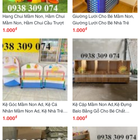
Hang Chui Mầm Non, Hầm Chui
Giường Lưới Cho Bé Mầm Non,
Mầm Non, Hầm Chui Cầu Trượt
Giường Lưới Cho Bé Nhà Trẻ
₫
₫
1.000
1.000
Kệ Góc Mầm Non Ad, Kệ Cá
Kệ Cặp Mầm Non Ad,Kệ Đựng
Nhân Mầm Non Ad, Kệ Nhà Trẻ
Balo Bằng Gỗ Cho Bé Chất
₫
₫
Ad
1.000
Lượng Cao
1.000