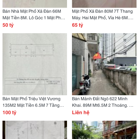
Bán Nhà Mặt Phố Xã Đàn 66M
Mặt Phố Xã Đàn 80M 7T Thang
Mặt Tiền 8M. Lô Góc 1 Mặt Phố 1
Máy. Hai Mặt Phố, Vỉa Hè 6M.
Mặt Ngõ. Kd Đỉnh Cao
50 tỷ
Đang Cho Thuê 150Tr/Th
65 tỷ
Bán Mặt Phố Triệu Việt Vương
Bán Mảnh Đất Ngõ 622 Minh
135M2 Mặt Tiền 6.5M 7 Tầng
Khai. 89M Mt6.5M 2 Thoáng. Ô
100 Tỷ. Đang Cho Thuê
100 tỷ
Tô Tải Đỗ Cửa. 13 Tỷ
Liên hệ
200Tr/Th