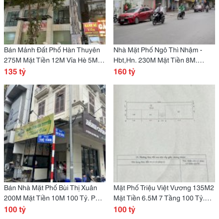
Bán Mảnh Đất Phố Hàn Thuyên
Nhà Mặt Phố Ngô Thì Nhậm -
275M Mặt Tiền 12M Vỉa Hè 5M
Hbt,Hn. 230M Mặt Tiền 8M.
135 Tỷ
135 tỷ
Đang Cho Ngân Hàng Thuê
160 tỷ
200Tr/Th
Bán Nhà Mặt Phố Bùi Thị Xuân
Mặt Phố Triệu Việt Vương 135M2
200M Mặt Tiền 10M 100 Tỷ. Phù
Mặt Tiền 6.5M 7 Tầng 100 Tỷ.
Hợp Xây Khách Sạn, Vp, Hội Sở
100 tỷ
Đang Cho Thuê 200Tr/Th
100 tỷ
Ngân Hàng