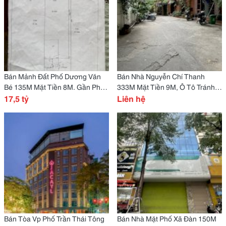
Bán Mảnh Đất Phố Dương Văn
Bán Nhà Nguyễn Chí Thanh
Bé 135M Mặt Tiền 8M. Gần Phố,
333M Mặt Tiền 9M, Ô Tô Tránh.
Phù Hợp Xây Ccmn Hoặc Nhà Ở
17,5 tỷ
Đang Cho Thuê 100Tr/Th. Giá
Liên hệ
Chỉ 67 Tỷ
Bán Tòa Vp Phố Trần Thái Tông
Bán Nhà Mặt Phố Xã Đàn 150M