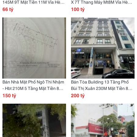
145M 9T Mặt Tiền 11M Vỉa Hè
X 7T Thang Máy Mt8M Vỉa Hè
5M. Doanh Thu 200Tr/Th
66 tỷ
5M. Doanh Thu 300Tr/Th
100 tỷ
Bán Nhà Mặt Phố Ngô Thì Nhậm
Bán Tòa Building 13 Tầng Phố
- Hbt 210M 5 Tầng Mặt Tiền 8M
Bùi Thị Xuân 230M Mặt Tiền 8M.
Vỉa Hè 5M
150 tỷ
Doanh Thu Hơn 300Tr/Th
200 tỷ