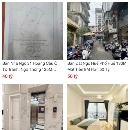
Bán Nhà Ngõ 31 Hoàng Cầu Ô
Bán Đất Ngõ Huế Phố Huế 130M
Tô Tránh, Ngõ Thông 125M
Mặt Tiền 8M Hơn 50 Tỷ
Mt8.3M 40 Tỷ
40 tỷ
50 tỷ