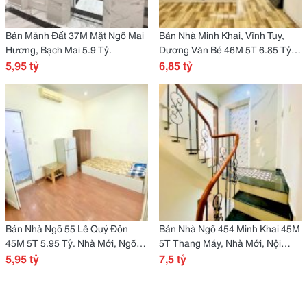
Bán Mảnh Đất 37M Mặt Ngõ Mai
Bán Nhà Minh Khai, Vĩnh Tuy,
Hương, Bạch Mai 5.9 Tỷ.
Dương Văn Bé 46M 5T 6.85 Tỷ.
5,95 tỷ
Đang Cho Thuê 40Tr/Th. Full Đồ
6,85 tỷ
Bán Nhà Ngõ 55 Lê Quý Đôn
Bán Nhà Ngõ 454 Minh Khai 45M
45M 5T 5.95 Tỷ. Nhà Mới, Ngõ
5T Thang Máy, Nhà Mới, Nội
Thông, Gần Đường Ô Tô. Tặng
5,95 tỷ
Thất Đẹp, Ở Luôn Chỉ 7.5 Tỷ
7,5 tỷ
Toàn Bộ Nội Thất.