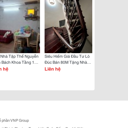
 Nhà Tập Thể Nguyễn
Siêu Hiếm Giá Đầu Tư Lò
n Bách Khoa Tầng 1+2
Đúc Bán 80M Tặng Nhà
yên Bản Hai Bà Trưng
n hệ
Hai Bà Trưng
Liên hệ
ổ phần VNP Group