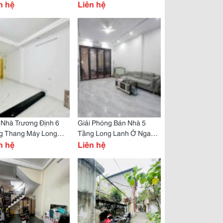
ng Mai
n hệ
Lanh Căn Góc Hoàng Mai
Liên hệ
 Nhà Trương Định 6
Giải Phóng Bán Nhà 5
g Thang Máy Long
Tầng Long Lanh Ở Ngay
h Ngõ Thông 50M Ra
n hệ
80M Ra Phố Hoàng Mai
Liên hệ
 Hoàng Mai