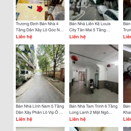
Trương Định Bán Nhà 4
Bán Nhà Liền Kề Louis
Bán
Tầng Dân Xây Lô Góc Ngõ
City Tân Mai 5 Tầng
Trun
Thông 20M Ra Phố Hoàng
Liên hệ
Thang Máy Long Lanh
Liên hệ
Hè Ô
Liê
Mai
Hoàng Mai
Trư
Bán Nhà Lĩnh Nam 5 Tầng
Bán Nhà Tam Trinh 6 Tầng
Bán
Dân Xây Phân Lô Vip Ô Tô
Long Lanh 2 Mặt Ngõ
Kha
Chạy Vòng Quanh Hoàng
Liên hệ
Cách Phố 90M Hoàng Mai
Liên hệ
Ngõ
Liê
Mai