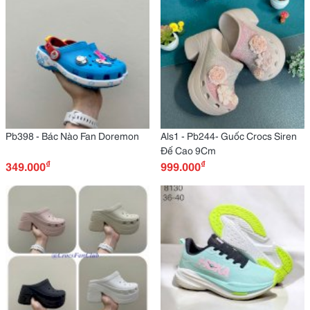
Pb398 - Bác Nào Fan Doremon
Als1 - Pb244- Guốc Crocs Siren
Đế Cao 9Cm
₫
₫
349.000
999.000