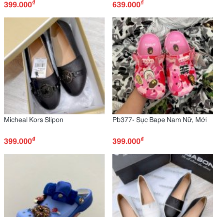
₫
₫
399.000
639.000
Micheal Kors Slipon
Pb377- Sục Bape Nam Nữ, Mới
₫
₫
399.000
399.000