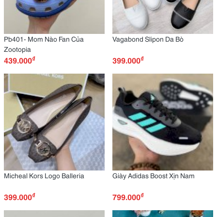
Pb401- Mom Nào Fan Của
Vagabond Slipon Da Bò
Zootopia
₫
₫
439.000
399.000
Micheal Kors Logo Balleria
Giày Adidas Boost Xịn Nam
₫
₫
399.000
799.000