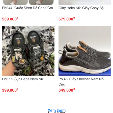
Pb244- Guốc Siren Đế Cao 9Cm
Giày Hoka Nữ, Giày Chạy Bộ
₫
₫
539.000
679.000
Pb377- Sục Bape Nam Nữ
Pb37- Giầy Skecher Nam Nổi
Cục
₫
₫
399.000
649.000
Xem thêm
Hỗ trợ