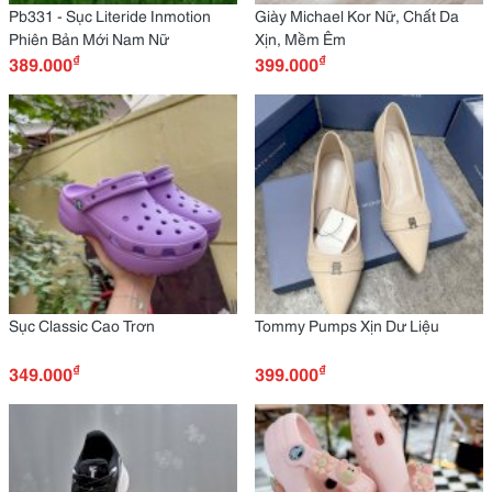
Pb331 - Sục Literide Inmotion
Giày Michael Kor Nữ, Chất Da
Phiên Bản Mới Nam Nữ
Xịn, Mềm Êm
₫
₫
389.000
399.000
Sục Classic Cao Trơn
Tommy Pumps Xịn Dư Liệu
₫
₫
349.000
399.000