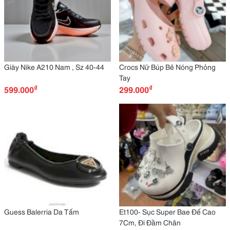
Giày Nike A210 Nam , Sz 40-44
Crocs Nữ Búp Bê Nóng Phỏng
Tay
₫
₫
599.000
299.000
Guess Balerria Da Tấm
Et100- Sục Super Bae Đế Cao
7Cm, Đi Đầm Chân