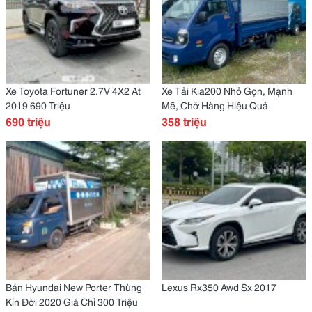
Xe Toyota Fortuner 2.7V 4X2 At
Xe Tải Kia200 Nhỏ Gọn, Mạnh
2019 690 Triệu
Mẽ, Chở Hàng Hiệu Quả
690 triệu
358 triệu
Bán Hyundai New Porter Thùng
Lexus Rx350 Awd Sx 2017
Kín Đời 2020 Giá Chỉ 300 Triệu