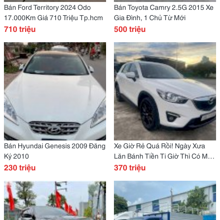
Bán Ford Territory 2024 Odo
Bán Toyota Camry 2.5G 2015 Xe
17.000Km Giá 710 Triệu Tp.hcm
Gia Đình, 1 Chủ Từ Mới
710 triệu
500 triệu
Bán Hyundai Genesis 2009 Đăng
Xe Giờ Rẻ Quá Rồi! Ngày Xưa
Ký 2010
Lăn Bánh Tiền Ti Giờ Thì Có Mấy
230 triệu
Trăm! Cx5 2.0At 2015
370 triệu