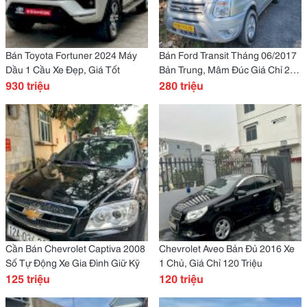
Bán Toyota Fortuner 2024 Máy
Bán Ford Transit Tháng 06/2017
Dầu 1 Cầu Xe Đẹp, Giá Tốt
Bản Trung, Mâm Đúc Giá Chỉ 280
930 triệu
Triệu
280 triệu
Cần Bán Chevrolet Captiva 2008
Chevrolet Aveo Bản Đủ 2016 Xe
Số Tự Động Xe Gia Đình Giữ Kỹ
1 Chủ, Giá Chỉ 120 Triệu
125 triệu
120 triệu