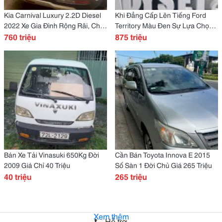
Kia Carnival Luxury 2.2D Diesel
Khi Đẳng Cấp Lên Tiếng Ford
2022 Xe Gia Đình Rộng Rãi, Chất
Territory Màu Đen Sự Lựa Chọn
Lượng
760 triệu
Của Bản Lĩnh!
875 triệu
Bán Xe Tải Vinasuki 650Kg Đời
Cần Bán Toyota Innova E 2015
2009 Giá Chỉ 40 Triệu
Số Sàn 1 Đời Chủ Giá 265 Triệu
40 triệu
265 triệu
Xem thêm
Hỗ trợ