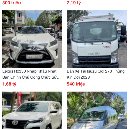
300 triệu
2,19 tỷ
Lexus Rx350 Nhập Khẩu Nhật
Bán Xe Tải Isuzu Qkr 270 Thùng
Bản Chính Chủ Công Chức Sử
Kín Đời 2023
Dụng
1,68 tỷ
540 triệu