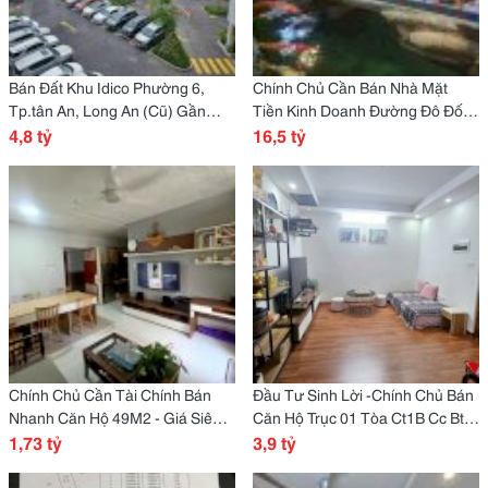
Bán Đất Khu Idico Phường 6,
Chính Chủ Cần Bán Nhà Mặt
Tp.tân An, Long An (Cũ) Gần
Tiền Kinh Doanh Đường Đô Đốc
Trung Tâm Thương Mại Aeon
4,8 tỷ
Lân, Hòa Xuân, Quận Cẩm Lệ,
16,5 tỷ
Mall. Pháp Lý Đầy Đủ
Đà Nẵng
Chính Chủ Cần Tài Chính Bán
Đầu Tư Sinh Lời -Chính Chủ Bán
Nhanh Căn Hộ 49M2 - Giá Siêu
Căn Hộ Trục 01 Tòa Ct1B Cc Btl
Tốt Tại Nguyễn Văn Quá, P Đông
1,73 tỷ
Yên Nghĩa, P.yên Nghĩa,Hà
3,9 tỷ
Hưng Thuận
Đông,Hà Nội.