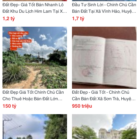
Đất Đẹp- Giá Tốt Bán Nhanh Lô
Đầu Tư Sinh Lời - Chính Chủ Cần
Đất Khu Du Lịch Him Lam Tại Xã
Bán Đất Tại Xã Vĩnh Hảo, Huyện
Cư Suê, Huyện Cư M''gar, Đắk
1,2 tỷ
Tuy Phong, Tỉnh Bình Thuận
1,7 tỷ
Lắk
Đất Đẹp Giá Tốt Chính Chủ Cần
Đất Đẹp - Giá Tốt - Chính Chủ
Cho Thuê Hoặc Bán Đất Lớn
Cần Bán Đất Xã Sơn Trà, Huyện
18000M2 (1,8Ha) Xã Bình Mỹ,
150 tỷ
Hương Sơn, Tỉnh Hà Tĩnh.
950 triệu
Tphcm