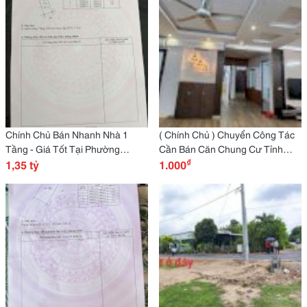
Chính Chủ Bán Nhanh Nhà 1
( Chính Chủ ) Chuyển Công Tác
Tầng - Giá Tốt Tại Phường
Cần Bán Căn Chung Cư Tỉnh
₫
Trường Thi, Tỉnh Ninh Bình
1,35 tỷ
Đội, Lam Sơn, Vĩnh Yên - Vĩnh
1.000
Phúc