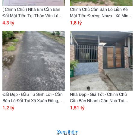
( Chính Chủ ) Nhà Em Cần Bán
Chính Chủ Cần Bán Lô Liền Kề
Đất Mặt Tiền Tại Thôn Văn Lâm,
Mặt Tiền Đường Nhựa - Xã Minh
Đường 21A, Xã Liêm Tiết, Tp
4,3 tỷ
Thạnh, Dầu Tiếng, Bình Dương
1,8 tỷ
Phủ Lý, Hà Nam
Đất Đẹp - Đầu Tư Sinh Lời - Cần
Nhà Đẹp - Giá Tốt - Chính Chủ
Bán Lô Đất Tại Xã Xuân Đông,
Cần Bán Nhanh Căn Nhà Tại
Chợ Gạo, Tiền Giang
1,2 tỷ
Phường Hòa Khánh Bắc, Liên
1,51 tỷ
Chiểu
Xem thêm
Hỗ trợ