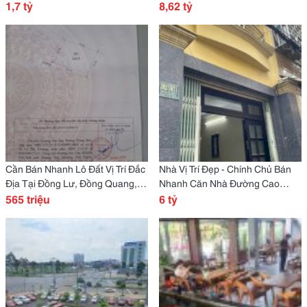
Biên Hòa Tỉnh Đồng Nai
1,7 tỷ
Hòa Hiệp Nam, Liên Chiểu - Đà
8,62 tỷ
Nẵng
Cần Bán Nhanh Lô Đất Vị Trí Đắc
Nhà Vị Trí Đẹp - Chính Chủ Bán
Địa Tại Đồng Lư, Đồng Quang,
Nhanh Căn Nhà Đường Cao
Quốc Oai, Tp Hà Nội
565 triệu
Thắng, Phường 12, Quận 10, Tp
6 tỷ
Hồ Chí Minh.