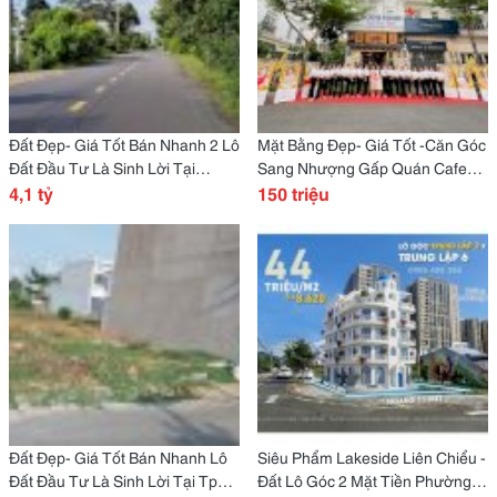
Đất Đẹp- Giá Tốt Bán Nhanh 2 Lô
Mặt Bằng Đẹp- Giá Tốt -Căn Góc
Đất Đầu Tư Là Sinh Lời Tại
Sang Nhượng Gấp Quán Cafe
Huyện Bàu Bàng, Bình Dượng
4,1 tỷ
Cityland Phường 7, Quận Gò
150 triệu
Vấp, Tp Hcm
Đất Đẹp- Giá Tốt Bán Nhanh Lô
Siêu Phẩm Lakeside Liên Chiểu -
Đất Đầu Tư Là Sinh Lời Tại Tp
Đất Lô Góc 2 Mặt Tiền Phường