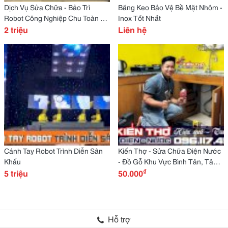
Dịch Vụ Sửa Chữa - Bảo Trì
Băng Keo Bảo Vệ Bề Mặt Nhôm -
Robot Công Nghiệp Chu Toàn Và
Inox Tốt Nhất
Hiệu Quả
2 triệu
Liên hệ
Cánh Tay Robot Trình Diễn Sân
Kiến Thợ - Sửa Chữa Điện Nước
Khấu
- Đồ Gỗ Khu Vực Bình Tân, Tân
₫
5 triệu
Phú, Tân Bình, Quận 12, Gò
50.000
Vấp...
Hỗ trợ