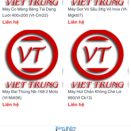
Máy Co Màng Băng Tải Dạng
Máy Gọt Vỏ Sấu 2Kg Vỏ Inox (Vt-
Lưới 400×200 (Vt-Cm22)
Mgkt07)
Liên hệ
Liên hệ
Máy Đai Thùng Nb-168 2 Moto
Máy Hút Chân Không Chè Ld-
(Vt Mdt36)
660(Vt Ck13)
Liên hệ
Liên hệ
Xem thêm
Hỗ trợ