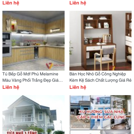
Đại
Liên hệ
Giá Tốt
Liên hệ
Tủ Bếp Gỗ Mdf Phủ Melamine
Bàn Học Nhỏ Gỗ Công Nghiệp
Màu Vàng Phối Trắng Đẹp Giá
Kèm Kệ Sách Chất Lượng Giá Rẻ
Rẻ
Liên hệ
Liên hệ