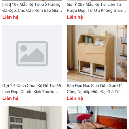
[Hot] 10+ Mẫu Kệ Tivi Gỗ Hương
Gợi Ý 25+ Mẫu Kệ Tivi Liền Tủ
Đá Đẹp, Cao Cấp Kèm Báo Giá
Rượu Đẹp, Tối Ưu Không Gian
Mới Nhất 2025
Liên hệ
Phòng Khách
Liên hệ
Gợi Ý 4 Cách Chọn Kệ Để Tivi 55
Bàn Học Học Sinh Gấp Gọn Gỗ
Inch Đẹp, Chuẩn Kích Thước
Công Nghiệp Hiện Đại Giá Tốt
Cho Phòng Khách
Liên hệ
Liên hệ