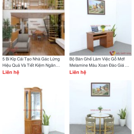
5 Bí Kíp Cải Tạo Nhà Gác Lửng
Bộ Bàn Ghế Làm Việc Gỗ Mdf
Hiệu Quả Và Tiết Kiệm Ngân
Melamine Màu Xoan Đào Giá Rẻ
Sách
Liên hệ
Đẹp
Liên hệ