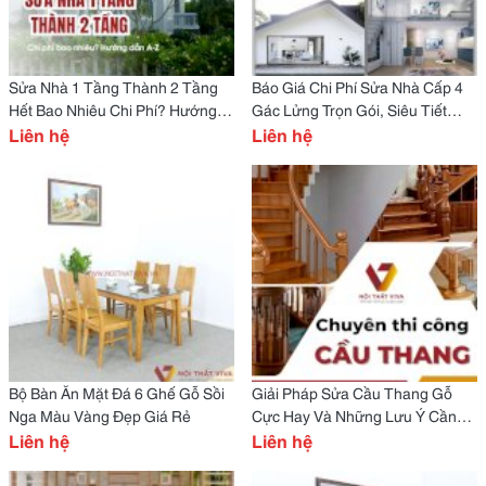
Sửa Nhà 1 Tầng Thành 2 Tầng
Báo Giá Chi Phí Sửa Nhà Cấp 4
Hết Bao Nhiêu Chi Phí? Hướng
Gác Lửng Trọn Gói, Siêu Tiết
Dẫn Chi Tiết A-Z
Liên hệ
Kiệm
Liên hệ
Bộ Bàn Ăn Mặt Đá 6 Ghế Gỗ Sồi
Giải Pháp Sửa Cầu Thang Gỗ
Nga Màu Vàng Đẹp Giá Rẻ
Cực Hay Và Những Lưu Ý Cần
Liên hệ
Nắm
Liên hệ