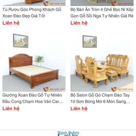
Tủ Rượu Góc Phòng Khách Gỗ
Bộ Bàn Ăn Tròn 4 Ghế Bọc Nỉ Xếp
Xoan Đào Đẹp Giá Tốt
Gọn Gỗ Sồi Nga Tự Nhiên Giá Rẻ
Liên hệ
Liên hệ
Giường Xoan Đào Gỗ Tự Nhiên
Bộ Salon Gỗ Gõ Chạm Đào Tay
Đầu Cong Chạm Hoa Văn Caro
10 Sơn Bóng Mờ 6 Món Sang
Đẹp
Liên hệ
Trọng
Liên hệ
Xem thêm
Hỗ trợ