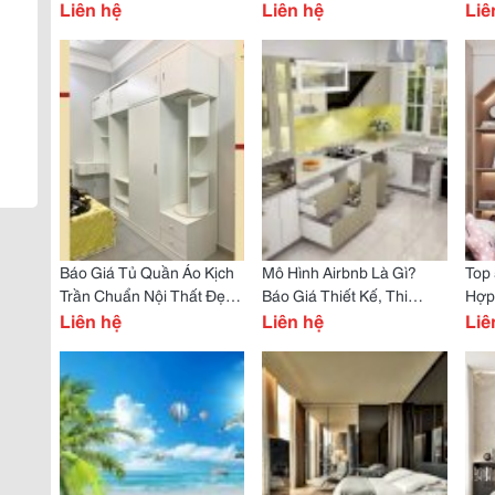
Những Lưu Ý Quan Trọng
Liên hệ
Lưu Ý Quan Trọng Cần
Liên hệ
Lượ
Liê
Nắm
Báo Giá Tủ Quần Áo Kịch
Mô Hình Airbnb Là Gì?
Top
Trần Chuẩn Nội Thất Đẹp
Báo Giá Thiết Kế, Thi
Hợp 
Mua Ở Đâu Uy Tín?
Liên hệ
Công Căn Hộ Airbnb Trọn
Liên hệ
Bán
Liê
Gói