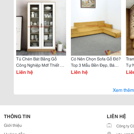
Tủ Chén Bát Bằng Gỗ
Có Nên Chọn Sofa Gỗ Đỏ?
Tra
Công Nghiệp Mdf Thiết Kế
Top 3 Mẫu Bền Đẹp, Bán
Tự N
Hiện Đại
Liên hệ
Chạy Nhất Hiện Nay
Liên hệ
San
Liê
Xem thêm
THÔNG TIN
LIÊN HỆ
Giới thiệu
Công ty C