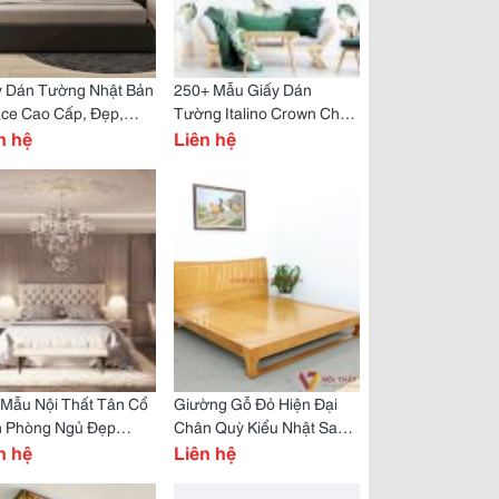
y Dán Tường Nhật Bản
250+ Mẫu Giấy Dán
ace Cao Cấp, Đẹp,
Tường Italino Crown Chất
t Lượng, Chính Hãng
n hệ
Lượng, Nhập Khẩu Chính
Liên hệ
Hãng
 Mẫu Nội Thất Tân Cổ
Giường Gỗ Đỏ Hiện Đại
n Phòng Ngủ Đẹp
Chân Quỳ Kiểu Nhật Sang
c Gia Chủ Yêu Thích
n hệ
Trọng Đẳng Cấp
Liên hệ