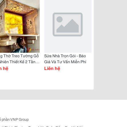
ng Thờ Treo Tường Gỗ
Sửa Nhà Trọn Gói - Báo
hiên Thiết Kế 2 Tầng
Giá Và Tư Vấn Miễn Phí
g Trọng
n hệ
Liên hệ
ổ phần VNP Group