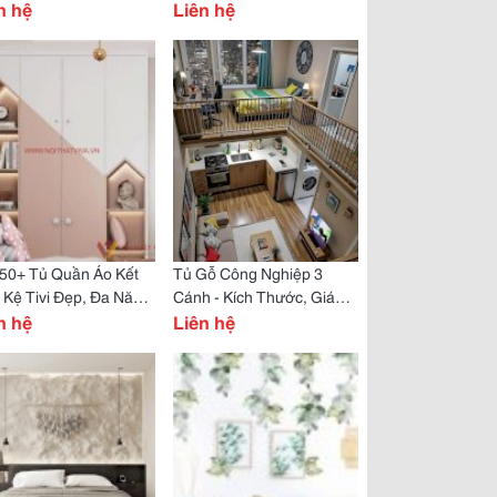
ng Cao, Uy Tín
n hệ
Đại, Giá Rẻ Tại Tp.hcm
Liên hệ
 50+ Tủ Quần Áo Kết
Tủ Gỗ Công Nghiệp 3
Kệ Tivi Đẹp, Đa Năng,
Cánh - Kích Thước, Giá
 Chạy Nhất
n hệ
Bán, List 6 Mẫu Đẹp Nhất
Liên hệ