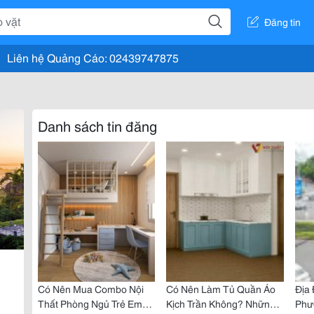
Đăng tin
Liên hệ Quảng Cáo: 02439747875
Danh sách tin đăng
Có Nên Mua Combo Nội
Có Nên Làm Tủ Quần Áo
Địa 
Thất Phòng Ngủ Trẻ Em?
Kịch Trần Không? Những
Phư