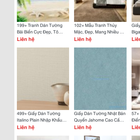
199+ Tranh Dán Tường
102+ Mẫu Tranh Thủy
Giấ
Bãi Biển Cực Đẹp, Tô
Mặc, Đẹp, Mang Nhiều Ý
Big
Điểm Không Gian, Giá Rẻ
Liên hệ
Nghĩa, In Theo Yêu Cầu
Liên hệ
Chấ
Liê
499+ Giấy Dán Tường
Giấy Dán Tường Nhật Bản
57+
Italino Plain Nhập Khẩu
Quyển Jahome Cao Cấp,
Điể
Chính Hãng, Giá Tốt Nhất
Liên hệ
Đẹp, Chính Hãng Tphcm
Liên hệ
Đượ
Liê