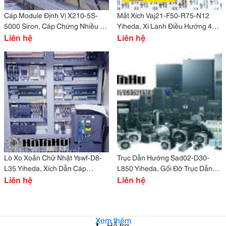
Cáp Module Định Vị X210-5S-
Mắt Xích Vaj21-F50-R75-N12
5000 Siron, Cáp Chứng Nhiều Đa
Yiheda, Xi Lanh Điều Hướng 4
Năng X210-5S-2000 Siron
Liên hệ
Phía Enf-Rsen-2010D Yiheda
Liên hệ
Lò Xo Xoắn Chữ Nhật Yswf-D8-
Trục Dẫn Hướng Sad02-D30-
L35 Yiheda, Xích Dẫn Cáp
L850 Yiheda, Gối Đỡ Trục Dẫn
Vaw21-102-R19-N28-S-Vdw21
Liên hệ
Hướng Gbr16-D30 Yiheda
Liên hệ
Yiheda
Xem thêm
Hỗ trợ