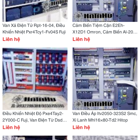
Van Xả Điện Tử Rpt-16-04, Điều
Cảm Biến Tiệm Cận E2Eh-
Khiển Nhiệt Pxr4Tcy1-Fv04S Fuji
X12D1 Omron, Cảm Biến Al-20R
Liên hệ
Alif
Liên hệ
Điều Khiển Nhiệt Độ Pxe4Tay2-
Van Điều Áp Itv2050-323S2 Smc,
2Y000-C Fuji, Van Điện Từ Dsd-
Xi Lanh Mhl16×80-Td2 Hitop
G02-2C-A220-31 7-Ocean
Liên hệ
Liên hệ