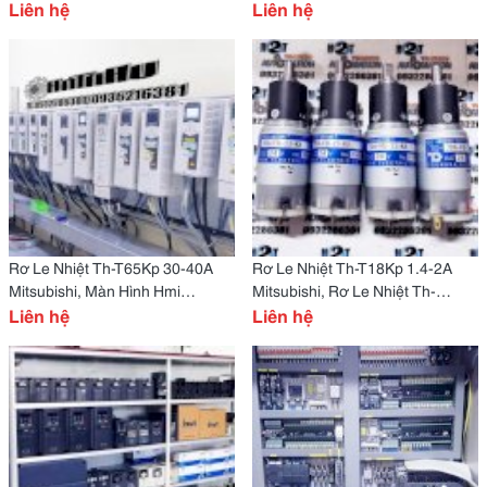
Xinje
Liên hệ
Liên hệ
Rơ Le Nhiệt Th-T65Kp 30-40A
Rơ Le Nhiệt Th-T18Kp 1.4-2A
Mitsubishi, Màn Hình Hmi
Mitsubishi, Rơ Le Nhiệt Th-
Tgma63D-Et Xinje
Liên hệ
T18Kp 2-3A Mitsubishi
Liên hệ