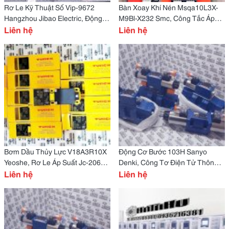
Rơ Le Kỹ Thuật Số Vip-9672
Bàn Xoay Khí Nén Msqa10L3X-
Hangzhou Jibao Electric, Động
M9Bl-X232 Smc, Công Tắc Áp
Cơ Quạt Yswf102L35P4-470N-
Liên hệ
Suất Jt-02-35-11 Yuken
Liên hệ
400 B
Bơm Dầu Thủy Lực V18A3R10X
Động Cơ Bước 103H Sanyo
Yeoshe, Rơ Le Áp Suất Jc-206
Denki, Công Tơ Điện Tử Thông
3S
Liên hệ
Minh 1 Pha Ddsu666 Chint
Liên hệ