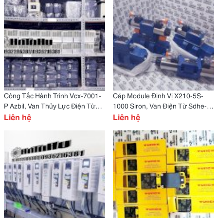
Công Tắc Hành Trình Vcx-7001-
Cáp Module Định Vị X210-5S-
P Azbil, Van Thủy Lực Điện Từ
1000 Siron, Van Điện Từ Sdhe-
Kso-G03-66Cb Daikin
Liên hệ
0630/24Av Atos
Liên hệ