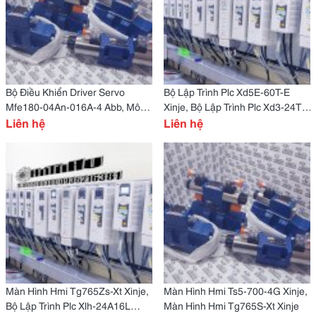
Bộ Điều Khiển Driver Servo
Bộ Lập Trình Plc Xd5E-60T-E
Mfe180-04An-016A-4 Abb, Mô-
Xinje, Bộ Lập Trình Plc Xd3-24T-E
Đun Giao Diện Điều Khiển (Cim)
Liên hệ
Xinje
Liên hệ
6Sl3350-6Tk00-0Ea0 Siemens
Màn Hình Hmi Tg765Zs-Xt Xinje,
Màn Hình Hmi Ts5-700-4G Xinje,
Bộ Lập Trình Plc Xlh-24A16L
Màn Hình Hmi Tg765S-Xt Xinje