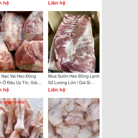
p Khẩu Chất Lượng
n hệ
Nhất Hôm Nay
Liên hệ
 Nạc Vai Heo Đông
Mua Sườn Heo Đông Lạnh
 Ở Đâu Uy Tín, Giá
Số Lượng Lớn | Giá Sỉ
?
n hệ
Toàn Quốc
Liên hệ