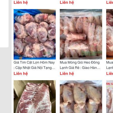
Tại Hà Nội
Liên hệ
Nhà Hàng
Liên hệ
Nhậ
Liê
Cao
Giá Tim Cật Lợn Hôm Nay
Mua Móng Giò Heo Đông
Mua
: Cập Nhật Giá Nội Tạng
Lạnh Giá Rẻ : Giao Hàng
Lạnh
Heo Đông Lạnh
Liên hệ
Toàn Quốc
Liên hệ
Tốt
Liê