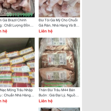
 Gà Brazil Chính
Đùi Tỏi Gà Mỹ Cho Chuỗi
g : Chất Lượng Đồng
Gà Rán, Nhà Hàng Và Bếp
, Giá Cạnh Tranh
n hệ
Ăn Công Nghiệp
Liên hệ
t Nạc Mông Trâu Nhập
Thăn Đùi Trâu M44 Bán
u : Chuẩn Nhà Hàng,
Buôn : Giá Đại Lý, Nguồn
 Cạnh Tranh
n hệ
Hàng Ổn Định
Liên hệ