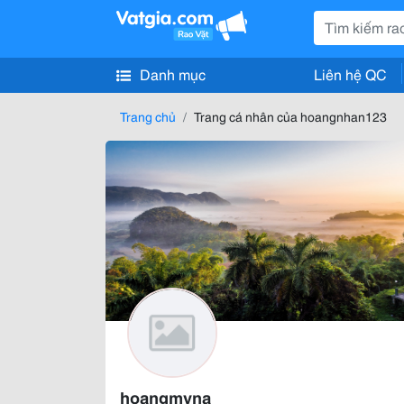
Danh mục
Liên hệ QC
Trang chủ
Trang cá nhân của hoangnhan123
hoangmyna