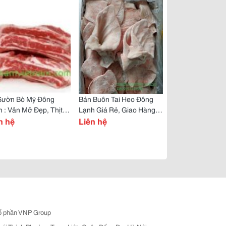
Sườn Bò Mỹ Đông
Bán Buôn Tai Heo Đông
 : Vân Mỡ Đẹp, Thịt
Lạnh Giá Rẻ, Giao Hàng
 Ngọt
n hệ
Toàn Quốc
Liên hệ
ổ phần VNP Group