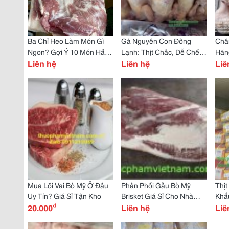
Ba Chỉ Heo Làm Món Gì
Gà Nguyên Con Đông
Chân
Ngon? Gợi Ý 10 Món Hấp
Lạnh: Thịt Chắc, Dễ Chế
Hãn
Dẫn
Liên hệ
Biến Nhiều Món
Liên hệ
Đều
Liê
Mua Lõi Vai Bò Mỹ Ở Đâu
Phân Phối Gầu Bò Mỹ
Thị
Uy Tín? Giá Sỉ Tận Kho
Brisket Giá Sỉ Cho Nhà
Khẩ
₫
20.000
Hàng, Quán Lẩu
Liên hệ
Giá
Liê