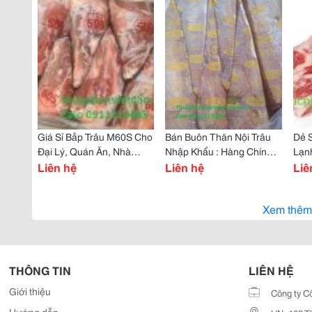
Giá Sỉ Bắp Trâu M60S Cho
Bán Buôn Thăn Nội Trâu
Dẻ 
Đại Lý, Quán Ăn, Nhà
Nhập Khẩu : Hàng Chính
Lạnh
Hàng
Liên hệ
Ngạch, Giá Tốt
Liên hệ
Mềm
Liê
Xem thêm
THÔNG TIN
LIÊN HỆ
Giới thiệu
Công ty C