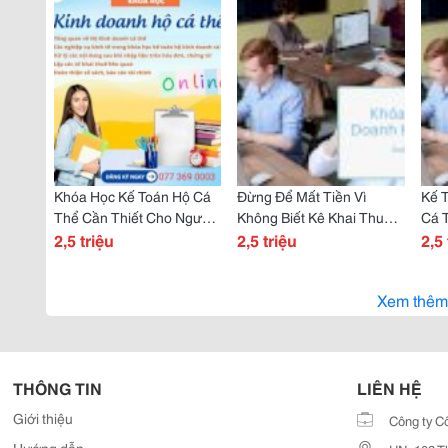
Khóa Học Kế Toán Hộ Cá
Đừng Để Mất Tiền Vì
Kế 
Thể Cần Thiết Cho Người
Không Biết Kê Khai Thuế!
Cá 
Kinh Doanh Nhỏ
2,5 triệu
Tham Gia Khóa Học Kế
2,5 triệu
Cho
2,5 
Toán Hộ Kinh Doanh Cá
Thể Ngay!
Xem thêm
THÔNG TIN
LIÊN HỆ
Giới thiệu
Công ty C