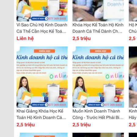
Vì Sao Chủ Hộ Kinh Doanh
Khóa Học Kế Toán Hộ Kinh
Hộ 
Cá Thể Cần Học Kế Toán?
Doanh Cá Thể Dành Cho
Chủ
Đừng Để Mất Tiền Oan Vì
Liên hệ
Người Mới Bắt Đầu
2,5 triệu
Vàn
2,5 
Thiếu Kiến Thức
Khai Giảng Khóa Học Kế
Muốn Kinh Doanh Thành
Kinh
Toán Hộ Kinh Doanh Cá
Công - Trước Hết Phải Biết
Hãy 
Thể: Bí Quyết Quản Lý Tài
2,5 triệu
Làm Kế Toán!
2,5 triệu
&Qu
2,5 
Chính Hiệu Quả Cho
Người Khởi Nghiệp