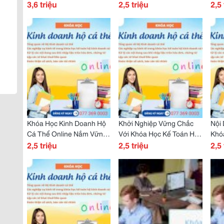
Điều Hành?
3,6 triệu
Chuẩn, Đúng Giá, Đúng
2,5 triệu
Nắm
2,5 
Nhu Cầu
Doa
Khóa Học Kinh Doanh Hộ
Khởi Nghiệp Vững Chắc
Nội 
Cá Thể Online Nắm Vững
Với Khóa Học Kế Toán Hộ
Khó
Kế Toán, Tự Tin Phát
2,5 triệu
Kinh Doanh Cá Thể Độc
2,5 triệu
Cá 
2,5 
Triển!
Quyền!