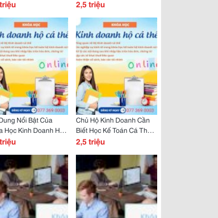
 Bắt Cơ Hội Kinh
triệu
Tối, Lấy Chứng Chỉ Toàn
2,5 triệu
nh Bền Vững!
Quốc
Dung Nổi Bật Của
Chủ Hộ Kinh Doanh Cần
a Học Kinh Doanh Hộ
Biết Học Kế Toán Cá Thể
Thể
triệu
Để Tránh Rủi Ro Thuế
2,5 triệu