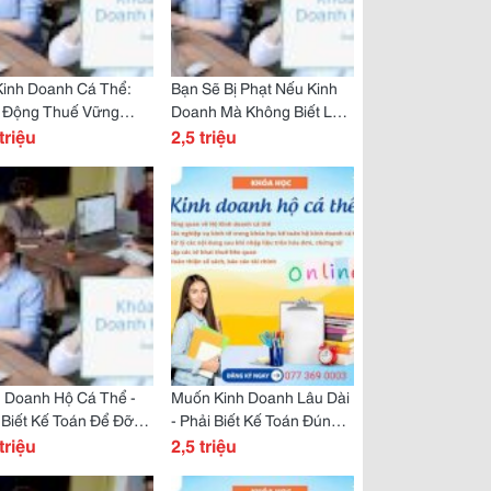
Kinh Doanh Cá Thể:
Bạn Sẽ Bị Phạt Nếu Kinh
 Động Thuế Vững
Doanh Mà Không Biết Làm
g Kinh Doanh
triệu
Thuế
2,5 triệu
 Doanh Hộ Cá Thể -
Muốn Kinh Doanh Lâu Dài
Biết Kế Toán Để Đỡ
- Phải Biết Kế Toán Đúng
ot;Đau Ví&Quot;!
triệu
Cách!
2,5 triệu