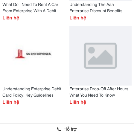
What Do I Need To Rent A Car
Understanding The Aaa
From Enterprise With A Debit
Enterprise Discount Benefits
Card?
Liên hệ
Liên hệ
Understanding Enterprise Debit
Enterprise Drop-Off After Hours
Card Policy: Key Guidelines
What You Need To Know
Liên hệ
Liên hệ
Hỗ trợ