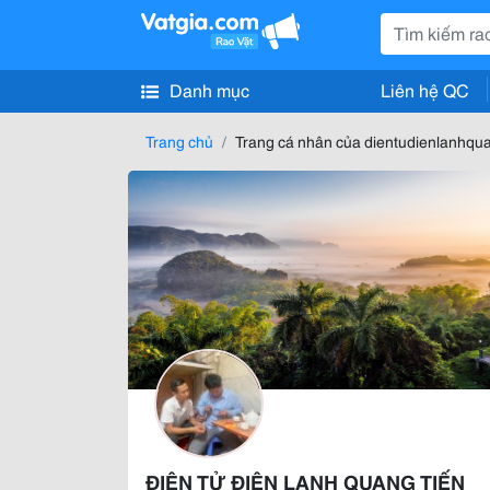
Danh mục
Liên hệ QC
Trang chủ
Trang cá nhân của dientudienlanhq
ĐIỆN TỬ ĐIỆN LẠNH QUANG TIẾN