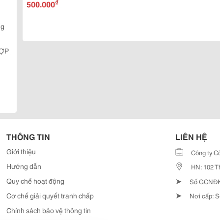
₫
500.000
ng
HỢP
THÔNG TIN
LIÊN HỆ
Giới thiệu
Công ty C
Hướng dẫn
HN: 102 T
➤
Quy chế hoạt động
Số GCNĐKD
➤
Cơ chế giải quyết tranh chấp
Nơi cấp: S
Chính sách bảo vệ thông tin