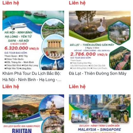
Phong Nha 5N4Đ
Liên hệ
Liên hệ
Khám Phá Tour Du Lịch Bắc Bộ:
Đà Lạt - Thiên Đường Sơn Mây
Hà Nội - Ninh Bình - Hạ Long -
Yên Tử - Sapa 6N5Đ
Liên hệ
Liên hệ