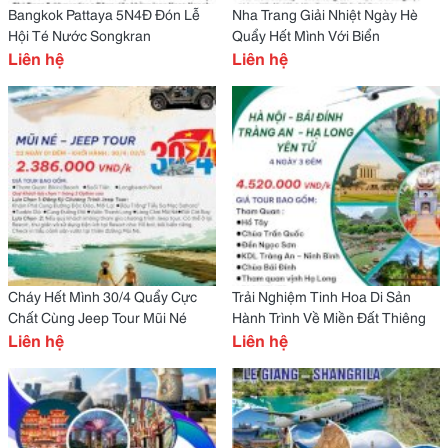
Bangkok Pattaya 5N4Đ Đón Lễ
Nha Trang Giải Nhiệt Ngày Hè
Hội Té Nước Songkran
Quẩy Hết Mình Với Biển
Liên hệ
Liên hệ
Cháy Hết Mình 30/4 Quẩy Cực
Trải Nghiệm Tinh Hoa Di Sản
Chất Cùng Jeep Tour Mũi Né
Hành Trình Về Miền Đất Thiêng
Liên hệ
Liên hệ