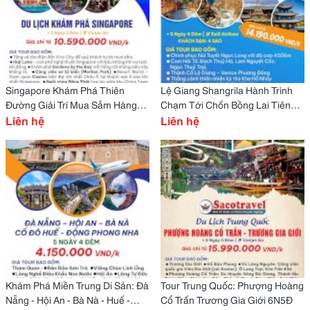
Singapore Khám Phá Thiên
Lệ Giang Shangrila Hành Trình
Đường Giải Trí Mua Sắm Hàng
Chạm Tới Chốn Bồng Lai Tiên
Đầu Châu Á!
Liên hệ
Cảnh
Liên hệ
Khám Phá Miền Trung Di Sản: Đà
Tour Trung Quốc: Phượng Hoàng
Nẵng - Hội An - Bà Nà - Huế -
Cổ Trấn Trương Gia Giới 6N5Đ