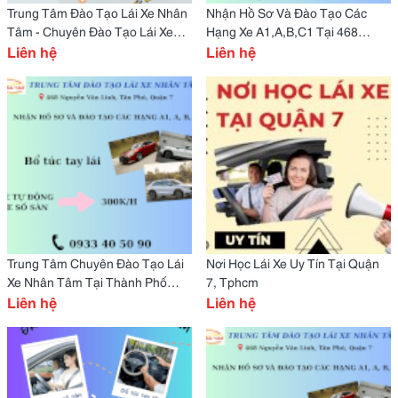
Trung Tâm Đào Tạo Lái Xe Nhân
Nhận Hồ Sơ Và Đào Tạo Các
Tâm - Chuyên Đào Tạo Lái Xe
Hạng Xe A1,A,B,C1 Tại 468
Các Hạng A1,A,B,C1
Liên hệ
Nguyễn Văn Linh, Tân Phú,
Liên hệ
Quận 7, Tphcm
Trung Tâm Chuyên Đào Tạo Lái
Nơi Học Lái Xe Uy Tín Tại Quận
Xe Nhân Tâm Tại Thành Phố
7, Tphcm
Hcm
Liên hệ
Liên hệ