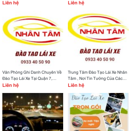
Tphcm
Liên hệ
Liên hệ
Văn Phòng Ghi Danh Chuyên Về
Trung Tâm Đào Tạo Lái Xe Nhân
Đào Tạo Lái Xe Tại Quận 7,
Tâm , Nơi Tin Tưởng Của Các
Tphcm
Liên hệ
Học Viên Tại Tphcm
Liên hệ