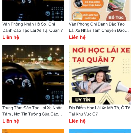
Văn Phòng Nhận Hồ Sơ, Ghi
Văn Phòng Ghi Danh Đào Tạo
Danh Đào Tạo Lái Xe Tại Quận 7
Lái Xe Nhân Tâm Chuyên Đào
Liên hệ
Tạo Các Hạng A1,A,B,C1
Liên hệ
Trung Tâm Đào Tạo Lái Xe Nhân
Địa Điểm Học Lái Xe Mô Tô, Ô Tô
Tâm , Nơi Tin Tưởng Của Các
Tại Khu Vực Q7
Học Viên
Liên hệ
Liên hệ