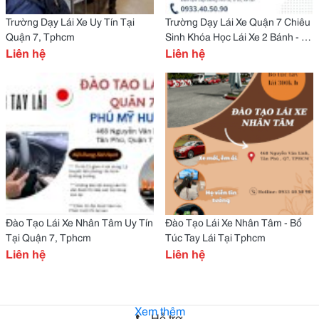
Trường Dạy Lái Xe Uy Tín Tại
Trường Dạy Lái Xe Quận 7 Chiêu
Quận 7, Tphcm
Sinh Khóa Học Lái Xe 2 Bánh - 4
Liên hệ
Bánh. Dạy Lái Xe Ô Tô Quận 7
Liên hệ
Học Chính Quy, Thi Đúng.
Đào Tạo Lái Xe Nhân Tâm Uy Tín
Đào Tạo Lái Xe Nhân Tâm - Bổ
Tại Quận 7, Tphcm
Túc Tay Lái Tại Tphcm
Liên hệ
Liên hệ
Xem thêm
Hỗ trợ