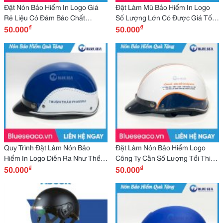
Đặt Nón Bảo Hiểm In Logo Giá
Đặt Làm Mũ Bảo Hiểm In Logo
Rẻ Liệu Có Đảm Bảo Chất
Số Lượng Lớn Có Được Giá Tốt
₫
₫
Lượng?
50.000
Hơn Không?
50.000
Quy Trình Đặt Làm Nón Bảo
Đặt Làm Nón Bảo Hiểm Logo
Hiểm In Logo Diễn Ra Như Thế
Công Ty Cần Số Lượng Tối Thiểu
₫
₫
Nào?
50.000
Bao Nhiêu?
50.000