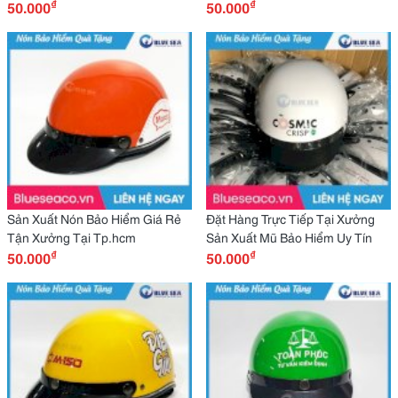
₫
₫
Cho Doanh Nghiệp
50.000
Nghiệp?
50.000
Sản Xuất Nón Bảo Hiểm Giá Rẻ
Đặt Hàng Trực Tiếp Tại Xưởng
Tận Xưởng Tại Tp.hcm
Sản Xuất Mũ Bảo Hiểm Uy Tín
₫
₫
50.000
50.000