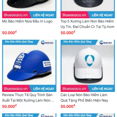
Mũ Bảo Hiểm Nửa Đầu In Logo
Top 5 Xưởng Làm Nón Bảo Hiểm
Uy Tín, Đạt Chuẩn Cr Tại Tp.hcm
₫
₫
50.000
50.000
Review Thực Tế Quy Trình Sản
Các Loại Nón Bảo Hiểm Làm
Xuất Tại Một Xưởng Làm Nón
Quà Tặng Phổ Biến Hiện Nay
₫
₫
Bảo Hiểm Chuyên Nghiệp
50.000
50.000