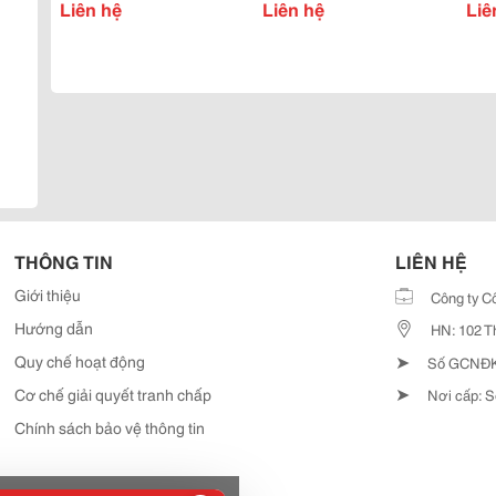
Liên hệ
Chuộng Trong Nội Thất
Liên hệ
Liê
Văn Phòng?
THÔNG TIN
LIÊN HỆ
Giới thiệu
Công ty C
Hướng dẫn
HN: 102 T
➤
Quy chế hoạt động
Số GCNĐKD
➤
Cơ chế giải quyết tranh chấp
Nơi cấp: S
Chính sách bảo vệ thông tin