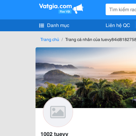
Danh mục
Liên hệ QC
Trang chủ
Trang cá nhân của tuevy84id818275
1002 tuevy