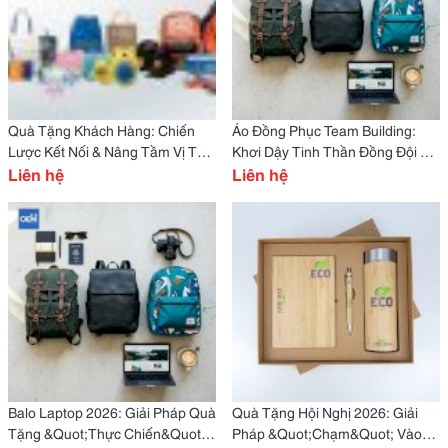
Quà Tặng Khách Hàng: Chiến
Áo Đồng Phục Team Building:
Lược Kết Nối & Nâng Tầm Vị Thế
Khơi Dậy Tinh Thần Đồng Đội &
Doanh Nghiệp 2026
Liên hệ
Lan Tỏa Thương Hiệu
Liên hệ
Balo Laptop 2026: Giải Pháp Quà
Quà Tặng Hội Nghị 2026: Giải
Tặng &Quot;Thực Chiến&Quot;
Pháp &Quot;Chạm&Quot; Vào