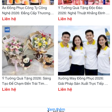
Áo Đồng Phục Công Ty Công
Ý Tưởng Quà Tặng Độc Đáo
Nghệ 2026: Đẳng Cấp Thương
2026: Nghệ Thuật Khẳng Định Vị
Hiệu Trong Kỷ Nguyên Số
Liên hệ
Thế Thương Hiệu
Liên hệ
Ý Tưởng Quà Tặng 2026: Sáng
Xưởng May Đồng Phục 2026:
Tạo Để Chạm Đến Trái Tim
Giải Pháp Sản Xuất Trực Tiếp &
Khách Hàng
Liên hệ
Tối Ưu Chi Phí Thương Hiệu
Liên hệ
Xem thêm
Hỗ trợ