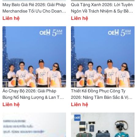
May Balo Giá Rẻ 2026: Giải Pháp
Quà Tặng Xanh 2026: Lời Tuyên
Merchandise Tối Ưu Cho Doanh
Ngôn Về Trách Nhiệm & Sự Bền
Nghiệp
Liên hệ
Vững Của Doanh Nghiệp
Liên hệ
Áo Chạy Bộ 2026: Giải Pháp
Thiết Kế Đồng Phục Công Ty
Bùng Nổ Năng Lượng & Lan Tỏa
2026: Nâng Tầm Bản Sắc & Vị
Thương Hiệu Trên Mọi Đường
Liên hệ
Thế Thương Hiệu
Liên hệ
Đua