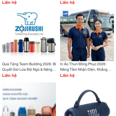
Nâng Tầm Vị Thế Doanh Nghiệp
Liên hệ
Cảm Xúc & Nâng Tầm Vị Thế
Liên hệ
Doanh Nghiệp
Quà Tặng Team Building 2026: Bí
In Áo Thun Đồng Phục 2026:
Quyết Giữ Lửa Đội Ngũ & Nâng
Nâng Tầm Nhận Diện, Khẳng
Tầm Trải Nghiệm Doanh Nghiệp
Liên hệ
Định Đẳng Cấp Thương Hiệu
Liên hệ