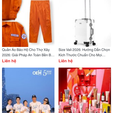
Quần Áo Bảo Hộ Cho Thợ Xây
Size Vali 2026: Hướng Dẫn Chọn
2026: Giải Pháp An Toàn Bền Bỉ
Kích Thước Chuẩn Cho Mọi
& Nâng Tầm Chuyên Nghiệp
Liên hệ
Hành Trình
Liên hệ
Công Trường