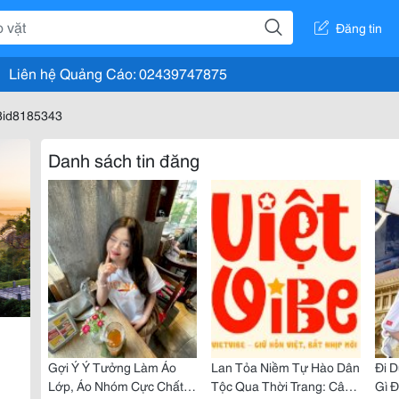
Đăng tin
Liên hệ Quảng Cáo: 02439747875
8id8185343
Danh sách tin đăng
Gợi Ý Ý Tưởng Làm Áo
Lan Tỏa Niềm Tự Hào Dân
Đi D
Lớp, Áo Nhóm Cực Chất
Tộc Qua Thời Trang: Câu
Gì 