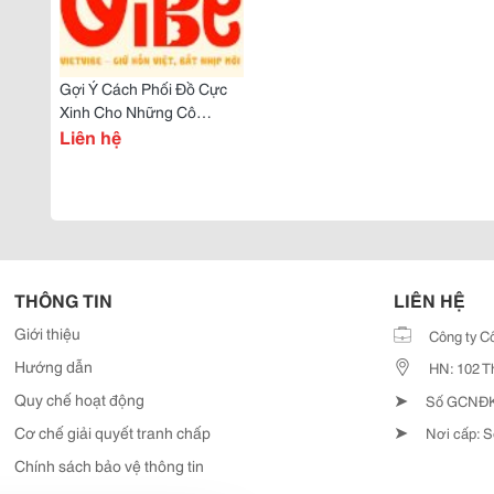
Gợi Ý Cách Phối Đồ Cực
Xinh Cho Những Cô
Nàng/Anh Chàng
Liên hệ
&Quot;Mét Rưỡi&Quot;
THÔNG TIN
LIÊN HỆ
Giới thiệu
Công ty C
Hướng dẫn
HN: 102 T
➤
Quy chế hoạt động
Số GCNĐKD
➤
Cơ chế giải quyết tranh chấp
Nơi cấp: S
Chính sách bảo vệ thông tin