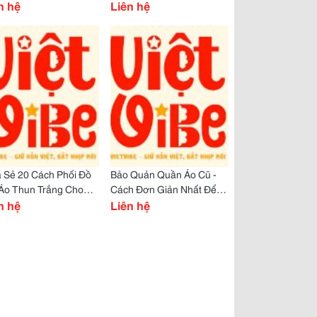
ck-In &Quot;Để
n hệ
Chất Việt Cho Bạn Bè
Liên hệ
&Quot;?
Quốc Tế
 Sẻ 20 Cách Phối Đồ
Bảo Quản Quần Áo Cũ -
 Áo Thun Trắng Cho
Cách Đơn Giản Nhất Để
 Em Thay Đổi Phong
n hệ
Thực Hành Sống Xanh!
Liên hệ
h