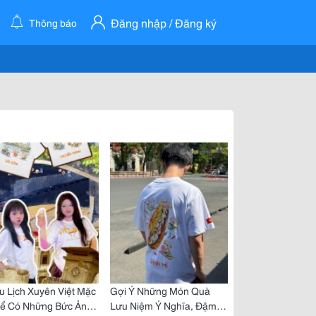
Đăng nhập / Đăng ký
Thông báo
u Lịch Xuyên Việt Mặc
Gợi Ý Những Món Quà
Để Có Những Bức Ảnh
Lưu Niệm Ý Nghĩa, Đậm