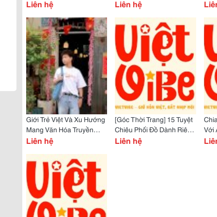
Không Lo Đụng Hàng
Liên hệ
Chuyện Khởi Nghiệp Của
Liên hệ
Che
Liê
Một Local Brand Trẻ
Đời
Giới Trẻ Việt Và Xu Hướng
[Góc Thời Trang] 15 Tuyệt
Chia
Mang Văn Hóa Truyền
Chiêu Phối Đồ Dành Riêng
Với
Thống Vào Thời Trang
Liên hệ
Cho Người Mập
Liên hệ
Anh
Liê
Đường Phố
Các