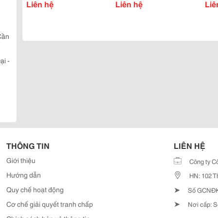
Liên hệ
Dụng Cụ Phòng Thí
Liên hệ
Liê
Nghiệm
Cần
ại -
THÔNG TIN
LIÊN HỆ
Giới thiệu
Công ty C
Hướng dẫn
HN: 102 T
➤
Quy chế hoạt động
Số GCNĐKD
➤
Cơ chế giải quyết tranh chấp
Nơi cấp: S