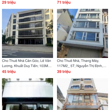
140M2X 2T -29 Tr
29 triệu
Liễu Giai -71 Tr
71 triệu
Cho Thuê Nhà Căn Góc, Lê Văn
Cho Thuê Nhà, Thang Máy,
Lương, Khuất Duy Tiến; 103M2*
117M2_ 5T; Nguyễn Thị Định,
5T -45 Tr
45 triệu
Hoàng Ngân -39 Tr
39 triệu