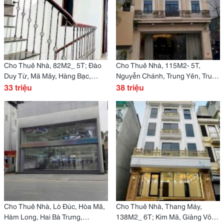
Cho Thuê Nhà, 82M2_ 5T; Đào
Cho Thuê Nhà, 115M2- 5T,
Duy Từ, Mã Mây, Hàng Bạc,
Nguyễn Chánh, Trung Yên, Trung
Hoàn Kiếm -33 Tr
33 triệu
Kính -38 Tr
38 triệu
Cho Thuê Nhà, Lò Đúc, Hòa Mã,
Cho Thuê Nhà, Thang Máy,
Hàm Long, Hai Bà Trưng,
138M2_ 6T; Kim Mã, Giảng Võ,