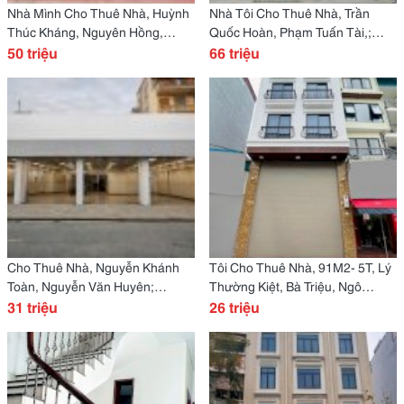
Nhà Mình Cho Thuê Nhà, Huỳnh
Nhà Tôi Cho Thuê Nhà, Trần
Thúc Kháng, Nguyên Hồng,
Quốc Hoàn, Phạm Tuấn Tài,;
160M2X 2T -50 Tr
50 triệu
151M2* 7T -66 Tr
66 triệu
Cho Thuê Nhà, Nguyễn Khánh
Tôi Cho Thuê Nhà, 91M2- 5T, Lý
Toàn, Nguyễn Văn Huyên;
Thường Kiệt, Bà Triệu, Ngô
242M2* 1T -31 Tr
31 triệu
Quyền -26 Tr
26 triệu