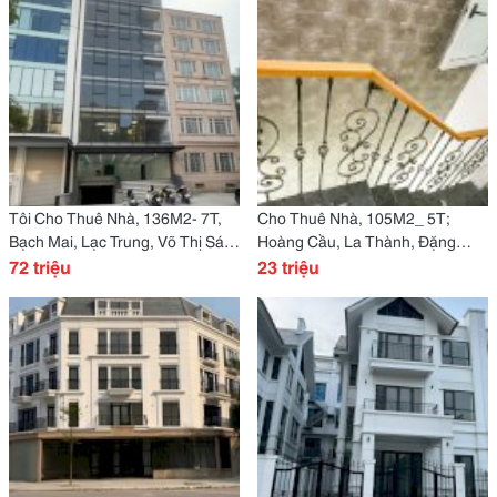
Tôi Cho Thuê Nhà, 136M2- 7T,
Cho Thuê Nhà, 105M2_ 5T;
Bạch Mai, Lạc Trung, Võ Thị Sáu
Hoàng Cầu, La Thành, Đặng
-72 Tr
72 triệu
Tiến Đông -23 Tr
23 triệu