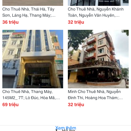
Cho Thuê Nhà, Thái Hà, Tây
Cho Thuê Nhà, Nguyễn Khánh
Sơn, Láng Hạ, Thang Máy;
Toàn, Nguyễn Văn Huyên,
127M2* 5T -36 Tr
36 triệu
170M2X 3T -32 Tr
32 triệu
Cho Thuê Nhà, Thang Máy,
Mình Cho Thuê Nhà, Nguyễn
145M2_ 7T; Lò Đúc, Hòa Mã,
Đình Thi, Hoàng Hoa Thám;
Hàm Long -69 Tr
69 triệu
84M2* 4.5T -32 Tr
32 triệu
Xem thêm
Hỗ trợ