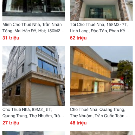
Mình Cho Thuê Nhà, Trần Nhân
Tôi Cho Thuê Nhà, 158M2- 7T,
Tông, Mai Hắc Đế, Hbt; 150M2*
Linh Lang, Đào Tấn, Phan Kế
1T -31 Tr
31 triệu
Bính -62 Tr
62 triệu
Cho Thuê Nhà, 89M2_ 5T;
Cho Thuê Nhà, Quang Trung,
Quang Trung, Thợ Nhuộm, Trần
Thợ Nhuộm, Trần Quốc Toản,
Quốc Toản -27 Tr
27 triệu
230M2X 2T -48 Tr
48 triệu