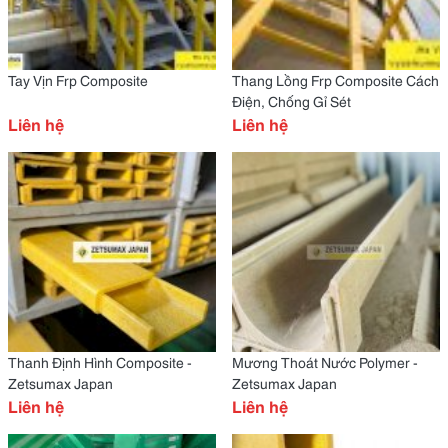
Tay Vịn Frp Composite
Thang Lồng Frp Composite Cách
Điện, Chống Gỉ Sét
Liên hệ
Liên hệ
Thanh Định Hình Composite -
Mương Thoát Nước Polymer -
Zetsumax Japan
Zetsumax Japan
Liên hệ
Liên hệ