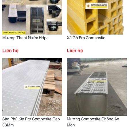
Mương Thoát Nước Hdpe
Xà Gồ Frp Composite
Liên hệ
Liên hệ
Sàn Phủ Kín Frp Composite Cao
Mương Composite Chống Ăn
38Mm
Mòn