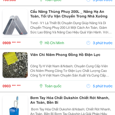
Bảo...
Cẩu Nâng Thùng Phuy 200L _ Nâng Hạ An
Toàn, Tối Ưu Vận Chuyển Trong Nhà Xưởng
Tvnd - V1 Là Thiết Bị Chuyên Dụng Giúp Nâng Và Di
Chuyển Thùng Phuy 200 Lít Một Cách An Toàn, Giảm
Sức Lao Động Và Nâng Cao Hiệu Quả Vận Hành. Với
Kết Cấu Thép Xi Mạ Chắc Chắn Cùng Tải Trọng Lên Đến
350 Kg , Sản Phẩm Đáp Ứng Tốt Nhu Cầu Sử Dụng
0909 *** ***
Hồ Chí Minh
3 phút trước
Trong...
Viên Chì Niêm Phong Đồng Hồ Điện Lực
Công Ty H Việt Nam &Ndash; Chuyên Cung Cấp Viên
Chì Niêm Phong Công Tơ Điện Lực Chất Lượng Cao
Công Ty H Việt Nam Chuyên Sản Xuất Và Cung Cấp
Viên Chì Niêm Phong Công Tơ Điện Lực Với Chất
Lượng Ổn Định, Đáp Ứng Nhu Cầu Của Các Đơn Vị
0903 *** ***
Toàn quốc
5 phút trước
Điện Lực,...
Bơm Tay Hóa Chất Dukshin Chiết Rót Nhanh,
An Toàn, Bền Bỉ
️ Bơm Tay Hóa Chất Dukshin &Ndash; Chiết Rót Nhanh,
An Toàn, Bền Bỉ Bơm Tay Dukshin Là Giải Pháp Hiệu