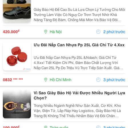
Giày Bảo Hộ Đế Cao Su Là Lựa Chọn Lý Tưởng Cho Môi
Trường Làm Việc Có Nguy Cơ Trơn Trượt Nhờ Khả
Năng Tăng Độ Bám, Chống Mài Mòn Và Bảo Vệ Đôi
Chân Hiệu Quả. Chất Liệu Đế Cao Su Giúp Giảm Nguy
Cơ Tai Nạn, Hỗ Trợ Người Lao Động Di Chuyển An
₫
420.000
Hà Nội
2 phút trước
Toàn, Linh...
Ưu Đãi Nắp Can Nhựa Pp 25L Giá Chỉ Từ 4.Xxx
Ưu Đãi Nắp Can Nhựa Pp 25L &Ndash; Giá Chỉ Từ
4.Xxx! Tiết Kiệm Chi Phí, Đảm Bảo Chất Lượng Với
Nắp Can 25L Pp Do Triệu Vũ Trực Tiếp Sản Xuất. Giá
Ưu Đãi Chỉ Từ 4.Xxx/Cái (Giá Cũ 7.Xxx/Cái). ✅ Nhựa
Pp Nguyên Sinh Bền Chắc, Chịu Nhiệt Và Kháng...
0832 *** ***
Hồ Chí Minh
3 phút trước
Vì Sao Giày Bảo Hộ Vải Được Nhiều Người Lựa
Chọn?
Trong Nhiều Ngành Nghề Như Sản Xuất, Cơ Khí, Kho
Vận, Điện Tử, Lắp Ráp Hay Logistics, Giày Bảo Hộ Là
Trang Bị Không Thể Thiếu Nhằm Bảo Vệ Đôi Chân
Trước Những Nguy Cơ Tiềm Ẩn Trong Quá Trình Làm
Việc. Bên Cạnh Các Dòng Giày Da Truyền Thống, Giày
₫
100.000
Toàn quốc
3 phút trước