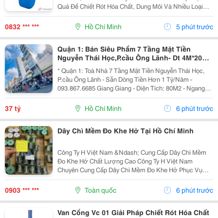
Quả Để Chiết Rót Hóa Chất, Dung Môi Và Nhiều Loại
Chất Lỏng Từ Thùng Phuy 200L Một Cách Nhanh Chóng
Và Tiện Lợi. ✅ Vận Hành Bằng Tay, Không Cần...
0832 *** ***
Hồ Chí Minh
5 phút trước
Quận 1: Bán Siêu Phẩm 7 Tầng Mặt Tiền
Nguyễn Thái Học,P.cầu Ông Lãnh- Dt 4M*20M
Sh Vuông Đẹp- Dòng Tiền Đều Hơn 1 Tỷ/Năm-
* Quận 1: Toà Nhà 7 Tầng Mặt Tiền Nguyễn Thái Học,
Chính
P.cầu Ông Lãnh - Sẵn Dòng Tiền Hơn 1 Tỷ/Năm -
093.867.6685 Giang Giang - Diện Tích: 80M2 - Ngang
4M * 20M. - Kết Cấu: 7 Tầng - Thang Máy - 12 Phòng Mỗi
Tầng 2 Phòng Lớn. - Dòng Tiền Khai Thác Full...
37 tỷ
Hồ Chí Minh
6 phút trước
Dây Chì Mềm Đo Khe Hở Tại Hồ Chí Minh
Công Ty H Việt Nam &Ndash; Cung Cấp Dây Chì Mềm
Đo Khe Hở Chất Lượng Cao Công Ty H Việt Nam
Chuyên Cung Cấp Dây Chì Mềm Đo Khe Hở Phục Vụ
Ngành Cơ Khí, Sửa Chữa Máy Móc, Đóng Tàu Và Công
Nghiệp Kỹ Thuật. Thông Tin Sản Phẩm: ✅ Dây Chì Mềm
0903 *** ***
Toàn quốc
6 phút trước
Độ Tinh...
Van Cổng Vc 01 Giải Pháp Chiết Rót Hóa Chất