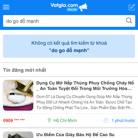
Không có kết quả tìm kiếm từ khoá
"do go đỗ mạnh"
Tin đăng mới nhất
Dụng Cụ Mở Nắp Thùng Phuy Chống Cháy Nổ
_ An Toàn Tuyệt Đối Trong Môi Trường Hóa
Chất
Dcm 07 Là Dụng Cụ Chuyên Dụng Giúp Mở Nắp Thùng
Phuy 200 Lít Nhanh Chóng Và An Toàn. Được Chế Tạo
Từ Đồng Chống Phát Tia Lửa , Sản Phẩm Đặc Biệt Phù
Hợp Cho Các Khu Vực Làm Việc Có Nguy Cơ Cháy Nổ
Như Kho Xăng Dầu, Hóa Chất Và Dung Môi. Thông
0909 *** ***
Hồ Chí Minh
1 phút trước
Tin...
Ưu Điểm Của Giày Bảo Hộ Đế Cao Su