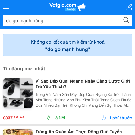
Không có kết quả tìm kiếm từ khoá
"do go mạnh hùng"
Tin đăng mới nhất
Vì Sao Dép Quai Ngang Ngày Càng Được Giới
Trẻ Yêu Thích?
Trong Vài Năm Gần Đây, Dép Quai Ngang Đã Trở Thành
Một Trong Những Món Phụ Kiện Thời Trang Quen Thuộc
Của Nhiều Bạn Trẻ. Không Chỉ Mang Đến Sự Thoải Mái
Khi Di Chuyển, Kiểu Dép Này Còn Giúp Người Mang Dễ
Dàng Phối Hợp Với Nhiều Phong Cách Khác Nhau,...
0337 *** ***
Hà Nội
1 phút trước
Tràng An Quán Ẩm Thực Đồng Quê Tuyển