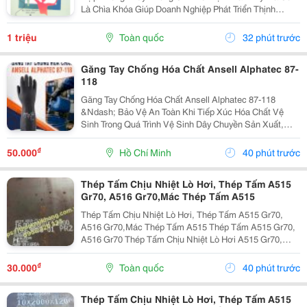
Là Chìa Khóa Giúp Doanh Nghiệp Phát Triển Thịnh
Vượng. Văn Phòng Là Nơi Hội Tụ Năng Lượng Của Con
Người, Tài Vận Và Trí Tuệ. Nếu Dòng Khí Trong...
1 triệu
Toàn quốc
32 phút trước
Găng Tay Chống Hóa Chất Ansell Alphatec 87-
118
Găng Tay Chống Hóa Chất Ansell Alphatec 87-118
&Ndash; Bảo Vệ An Toàn Khi Tiếp Xúc Hóa Chất Vệ
Sinh Trong Quá Trình Vệ Sinh Dây Chuyền Sản Xuất,
Nhà Máy Và Khu Công Nghiệp, Người Lao Động
Thường Xuyên Tiếp Xúc Với Hóa Chất Tẩy Rửa, Dung
₫
50.000
Hồ Chí Minh
40 phút trước
Dịch Khử...
Thép Tấm Chịu Nhiệt Lò Hơi, Thép Tấm A515
Gr70, A516 Gr70,Mác Thép Tấm A515
Thép Tấm Chịu Nhiệt Lò Hơi, Thép Tấm A515 Gr70,
A516 Gr70,Mác Thép Tấm A515 Thép Tấm A515 Gr70,
A516 Gr70 Thép Tấm Chịu Nhiệt Lò Hơi A515 Gr70,
A516 Gr70,20Mm,25Mm Thép Tấm Lò Hơi A515 Gr70
Là Loại Thép Hợp Kim Carbon-Silicon Chất Lượng
₫
30.000
Toàn quốc
40 phút trước
Cao,...
Thép Tấm Chịu Nhiệt Lò Hơi, Thép Tấm A515