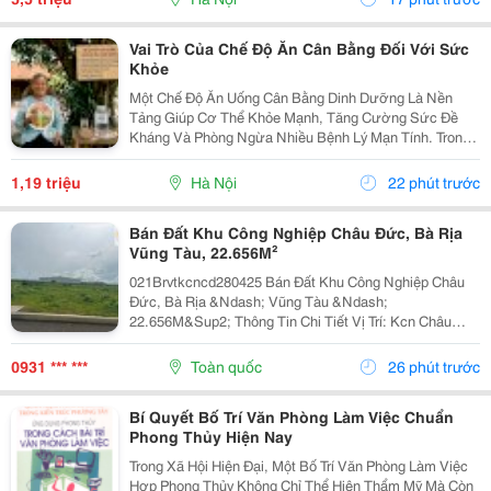
Vai Trò Của Chế Độ Ăn Cân Bằng Đối Với Sức
Khỏe
Một Chế Độ Ăn Uống Cân Bằng Dinh Dưỡng Là Nền
Tảng Giúp Cơ Thể Khỏe Mạnh, Tăng Cường Sức Đề
Kháng Và Phòng Ngừa Nhiều Bệnh Lý Mạn Tính. Trong
Bối Cảnh Ngày Càng Nhiều Người Quan Tâm Đến Lối
Sống Lành Mạnh, Việc Kết Hợp Dinh Dưỡng Với Các
1,19 triệu
Hà Nội
22 phút trước
Phương Pháp...
Bán Đất Khu Công Nghiệp Châu Đức, Bà Rịa
Vũng Tàu, 22.656M²
021Brvtkcncd280425 Bán Đất Khu Công Nghiệp Châu
Đức, Bà Rịa &Ndash; Vũng Tàu &Ndash;
22.656M&Sup2; Thông Tin Chi Tiết Vị Trí: Kcn Châu
Đức, Tỉnh Bà Rịa &Ndash; Vũng Tàu. Tổng Diện Tích
Đất: 22.656M&Sup2; Diện Tích Sử Dụng Diện Tích Đất
0931 *** ***
Toàn quốc
26 phút trước
Công...
Bí Quyết Bố Trí Văn Phòng Làm Việc Chuẩn
Phong Thủy Hiện Nay
Trong Xã Hội Hiện Đại, Một Bố Trí Văn Phòng Làm Việc
Hợp Phong Thủy Không Chỉ Thể Hiện Thẩm Mỹ Mà Còn