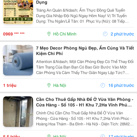
Dụng
Tràng An Quán &Ndash; Ẩm Thực Đồng Quê Tuyển
Dụng Gia Nhập Đội Ngũ Ngay Hôm Nay! Vị Trí Tuyển
Dụng: Thu Ngân/Lễ Tân: 01 ️ Phục Vụ (Nữ): 08 Tiếp
Thực: 02 Tạp Vụ: 02 ⏰ Thời Gian Làm Việc: &Bull; Ca
Full: 9:00 &Ndash; 22:00 (Nghỉ Giữa Ca...
0969 *** ***
Hồ Chí Minh
2 phút trước
7 Mẹo Decor Phòng Ngủ Đẹp, Ấm Cúng Và Tiết
Kiệm Chi Phí
Attention &Ndash; Một Căn Phòng Đẹp Có Thể Thay Đổi
Tâm Trạng Của Bạn Bạn Có Bao Giờ Bước Vào Một
Căn Phòng Và Cảm Thấy Thư Giãn Ngay Lập Tức?
Không Phải Vì Căn Phòng Quá Rộng Hay Quá Đắt Tiền,
Mà Bởi Cách Bài Trí Hài Hòa, Ánh Sáng Dịu Nhẹ Và
1 triệu
Hà Nội
16 phút trước
Những...
Cần Cho Thuê Gấp Nhà Để Ở Vừa Văn Phòng -
Cửa Hàng - Số 105 - H1 Khu 7,2Ha Vĩnh Phúc -
Ba Đình
Chính Chủ Cần Cho Thuê Gấp Nhà Để Ở Vừa Văn
Phòng - Cửa Hàng - Số 105 - H1 Khu 7,2Ha Vĩnh Phúc -
Hoàng Hoa Thám - Ba Đình - Hà Nội - Diện Tích: 28M2 -
Vệ Sinh Khép Kín, Có Gác Xép, Vỉa Hè Rộng, Nhà
Riêng Biệt, Độc Lập. - Tiện Nghi Có Sẵn Điều...
5,5 triệu
Hà Nội
17 phút trước