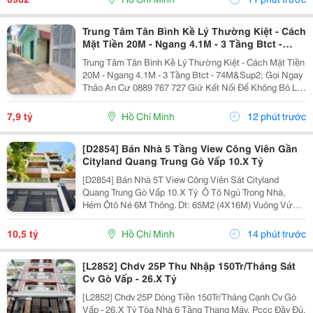
Trung Tâm Tân Bình Kề Lý Thường Kiệt - Cách
Mặt Tiền 20M - Ngang 4.1M - 3 Tầng Btct -
74M²
Trung Tâm Tân Bình Kề Lý Thường Kiệt - Cách Mặt Tiền
20M - Ngang 4.1M - 3 Tầng Btct - 74M&Sup2; Gọi Ngay
Thảo An Cư 0889 767 727 Giữ Kết Nối Để Không Bỏ Lỡ
Cơ Hội Sở Hữu Tài Sản Giá Tốt Nhất Khu Vực. Bạn
Mua Nhà Để Tích Sản Lâu Dài?...
7,9 tỷ
Hồ Chí Minh
12 phút trước
[D2854] Bán Nhà 5 Tầng View Công Viên Gần
Cityland Quang Trung Gò Vấp 10.X Tỷ
[D2854] Bán Nhà 5T View Công Viên Sát Cityland
Quang Trung Gò Vấp 10.X Tỷ ️ Ô Tô Ngủ Trong Nhà,
Hẻm Ôtô Né 6M Thông. Dt: 65M2 (4X16M) Vuông Vức,
Shr Odt. ️ Trệt, Lửng, 2L, St, 4 P.ngủ 5Tolet, Ở Ngay. V.trí
Đẹp, Cách Quang Trung 50M. ⏩ Gọi Điện...
10,5 tỷ
Hồ Chí Minh
14 phút trước
[L2852] Chdv 25P Thu Nhập 150Tr/Tháng Sát
Cv Gò Vấp - 26.X Tỷ
[L2852] Chdv 25P Dòng Tiền 150Tr/Tháng Cạnh Cv Gò
Vấp - 26.X Tỷ Tòa Nhà 6 Tầng Thang Máy, Pccc Đầy Đủ.