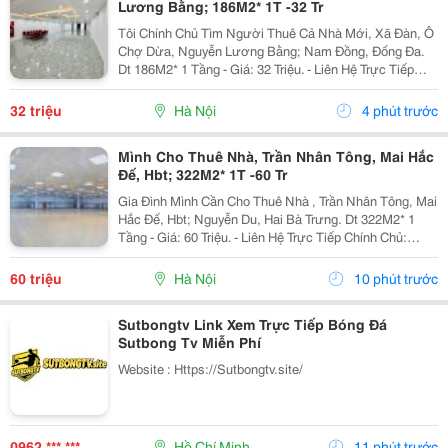
Lương Bằng; 186M2* 1T -32 Tr
Tôi Chính Chủ Tìm Người Thuê Cả Nhà Mới, Xã Đàn, Ô
Chợ Dừa, Nguyễn Lương Bằng; Nam Đồng, Đống Đa.
Dt 186M2* 1 Tầng - Giá: 32 Triệu. - Liên Hệ Trực Tiếp
Chính Chủ: 0988289962 - Vỉa Hè Lớn, Mặt Tiền Rộng,
Thoáng. - Vị Trí Ngay Gần Ngã Ba, Khu Đông Dân...
32 triệu
Hà Nội
4 phút trước
Mình Cho Thuê Nhà, Trần Nhân Tông, Mai Hắc
Đế, Hbt; 322M2* 1T -60 Tr
Gia Đình Mình Cần Cho Thuê Nhà , Trần Nhân Tông, Mai
Hắc Đế, Hbt; Nguyễn Du, Hai Bà Trưng. Dt 322M2* 1
Tầng - Giá: 60 Triệu. - Liên Hệ Trực Tiếp Chính Chủ:
0942854881 - Vỉa Hè Lớn, Mặt Tiền Rộng, Thoáng. - Vị
Trí Ngay Gần Ngã Ba, Khu Đông Dân Cư,...
60 triệu
Hà Nội
10 phút trước
Sutbongtv Link Xem Trực Tiếp Bóng Đá
Sutbong Tv Miễn Phí
Website : Https://Sutbongtv.site/
0962 *** ***
Hồ Chí Minh
11 phút trước