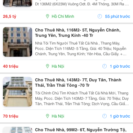
Dt 136M2 (6X23M) Vuông Odt. Đ. 4M Thông, 30M Ra An
Nhơn. Thu Nhập 150Tr/Th, Có Thể Nâng 28P. Liên Hệ
Ngay Để Xem Nhà Trực Tiếp!
26,5 tỷ
Hồ Chí Minh
55 phút trước
Cho Thuê Nhà, 116M2- 5T, Nguyễn Chánh,
Trung Yên, Trung Kính -40 Tr
Nhà Tôi Tìm Người Thuê Tất Cả Nhà , Thang Máy,
Pccc. Diện Tích 116M2- 5 Tầng, Giá: 40 Triệu; Nguyễn
Chánh, Trung Yên, Trung Kính; Yên Hòa, Cầu Giấy. +
Liên Hệ Trực Tiếp Chủ Nhà: 0945471581 + Vỉa Hè Lớn,
Mặt Tiền Rộng,Thoáng. + Vị Trí Gần Ngay Ngã...
40 triệu
Hà Nội
1 giờ trước
Cho Thuê Nhà, 143M2- 7T, Duy Tân, Thành
Thái, Trần Thái Tông -70 Tr
Tôi Chính Chủ Tìm Khách Thuê Tất Cả Nhà Mới, Thang
Máy, Pccc. Diện Tích 143M2- 7 Tầng, Giá: 70 Triệu; Duy
Tân, Thành Thái, Trần Thái Tông; Dịch Vọng, Cầu Giấy.
+ Liên Hệ Trực Tiếp Chủ Nhà: 0988289962 + Vỉa Hè
Lớn, Mặt Tiền Rộng,Thoáng. + Vị Trí Gần...
70 triệu
Hà Nội
1 giờ trước
Cho Thuê Nhà, 99M2- 6T, Nguyễn Trường Tộ,