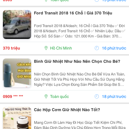
Ly...
Ford Transit 2018 16 Chỗ | Giá 370 Triệu
Ford Transit 2018 &Ndash; 16 Chỗ | Giá 370 Triệu ✅ Đời
2018 &Ndash; Ford Transit 16 Chỗ ✅ Nhiên Liệu: Dầu ✅
Hộp Số: Số Sàn ✅ Odo: 121.000 Km - Giá Bán: 370
Triệu - Xem Xe: 76/45/14 Đường 19, P. Linh Chiểu, Tp.
Thủ Đức Liên Hệ: 0352 507 269 Xe...
370 triệu
Hồ Chí Minh
16 phút trước
Bình Giữ Nhiệt Như Nào Nên Chọn Cho Bé?
Nên Chọn Bình Giữ Nhiệt Nào Cho Bé Để Vừa An Toàn,
Giữ Nhiệt Tốt Và Phù Hợp Với Nhu Cầu Sử Dụng Hằng
Ngày? Việc Lựa Chọn Đúng Sản Phẩm Sẽ Giúp Bé Sử
Dụng Thuận Tiện Hơn Và Cha Mẹ Cũng Yên Tâm Hơn.
Cùng Khám Phá 7 Tiêu Chí Quan Trọng Ngay Dưới Đây
0909 *** ***
Toàn quốc
18 phút trước
Để...
Các Hộp Cơm Giữ Nhiệt Nào Tốt?
Mang Cơm Đi Làm Hay Đi Học Giúp Tiết Kiệm Chi Phí,
Đảm Bảo Dinh Dưỡng Và Chủ Động Hơn Trong Mỗi Bữa