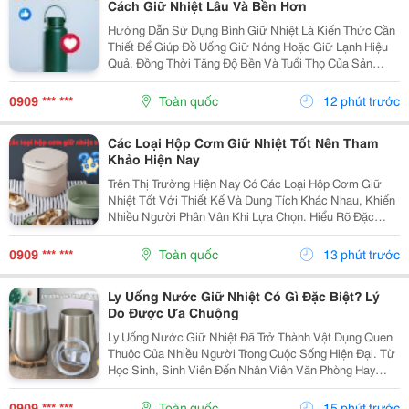
Cách Giữ Nhiệt Lâu Và Bền Hơn
Hướng Dẫn Sử Dụng Bình Giữ Nhiệt Là Kiến Thức Cần
Thiết Để Giúp Đồ Uống Giữ Nóng Hoặc Giữ Lạnh Hiệu
Quả, Đồng Thời Tăng Độ Bền Và Tuổi Thọ Của Sản
Phẩm. Trong Bài Viết Này, Cozycup Sẽ Chia Sẻ Cách Vệ
Sinh Bình Trước Khi Sử Dụng, Cách Dùng Đúng Mỗi...
0909 *** ***
Toàn quốc
12 phút trước
Các Loại Hộp Cơm Giữ Nhiệt Tốt Nên Tham
Khảo Hiện Nay
Trên Thị Trường Hiện Nay Có Các Loại Hộp Cơm Giữ
Nhiệt Tốt Với Thiết Kế Và Dung Tích Khác Nhau, Khiến
Nhiều Người Phân Vân Khi Lựa Chọn. Hiểu Rõ Đặc
Điểm Của Từng Loại Sẽ Giúp Bạn Dễ Dàng Tìm Được
Sản Phẩm Phù Hợp Với Nhu Cầu Sử Dụng Hằng Ngày.
0909 *** ***
Toàn quốc
13 phút trước
1....
Ly Uống Nước Giữ Nhiệt Có Gì Đặc Biệt? Lý
Do Được Ưa Chuộng
Ly Uống Nước Giữ Nhiệt Đã Trở Thành Vật Dụng Quen
Thuộc Của Nhiều Người Trong Cuộc Sống Hiện Đại. Từ
Học Sinh, Sinh Viên Đến Nhân Viên Văn Phòng Hay
Người Thường Xuyên Di Chuyển Đều Có Thể Sử Dụng
Để Mang Theo Đồ Uống Yêu Thích. Vậy Điều Gì Khiến
0909 *** ***
Toàn quốc
15 phút trước