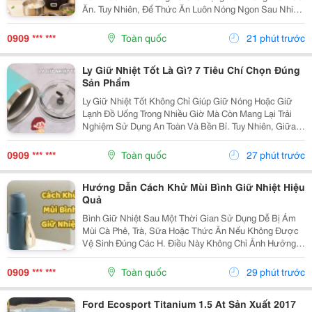
Ăn. Tuy Nhiên, Để Thức Ăn Luôn Nóng Ngon Sau Nhiều
Giờ, Việc Lựa Chọn Một Chiếc Hộp Cơm Giữ Nhiệt Nào
Tốt Là Điều Rất Quan Trọng. Bài Viết Dưới Đây Sẽ...
0909 *** ***
Toàn quốc
21 phút trước
Ly Giữ Nhiệt Tốt Là Gì? 7 Tiêu Chí Chọn Đúng
Sản Phẩm
Ly Giữ Nhiệt Tốt Không Chỉ Giúp Giữ Nóng Hoặc Giữ
Lạnh Đồ Uống Trong Nhiều Giờ Mà Còn Mang Lại Trải
Nghiệm Sử Dụng An Toàn Và Bền Bỉ. Tuy Nhiên, Giữa
Hàng Trăm Mẫu Mã Trên Thị Trường, Không Phải Sản
Phẩm Nào Cũng Đáp Ứng Được Chất Lượng Như Mong
0909 *** ***
Toàn quốc
27 phút trước
Đợi....
Hướng Dẫn Cách Khử Mùi Bình Giữ Nhiệt Hiệu
Quả
Bình Giữ Nhiệt Sau Một Thời Gian Sử Dụng Dễ Bị Ám
Mùi Cà Phê, Trà, Sữa Hoặc Thức Ăn Nếu Không Được
Vệ Sinh Đúng Các H. Điều Này Không Chỉ Ảnh Hưởng
Đến Hương Vị Đồ Uống Mà Còn Gây Mất Vệ Sinh. Hãy
Cùng Tìm Hiểu Những Cách Khử Mùi Bình Giữ Nhiệt
0909 *** ***
Toàn quốc
29 phút trước
Đơn...
Ford Ecosport Titanium 1.5 At Sản Xuất 2017