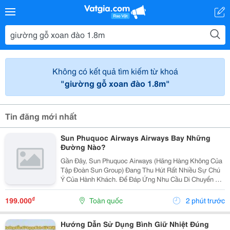
Không có kết quả tìm kiếm từ khoá
"giường gỗ xoan đào 1.8m"
Tin đăng mới nhất
Sun Phuquoc Airways Airways Bay Những
Đường Nào?
Gần Đây, Sun Phuquoc Airways (Hãng Hàng Không Của
Tập Đoàn Sun Group) Đang Thu Hút Rất Nhiều Sự Chú
Ý Của Hành Khách. Để Đáp Ứng Nhu Cầu Di Chuyển Và
Du Lịch, Hãng Đang Liên Tục Mở Rộng Mạng Lưới Bay,
Kết Nối Trực Tiếp Phú Quốc Với Nhiều Tỉnh Thành...
₫
199.000
Toàn quốc
2 phút trước
Hướng Dẫn Sử Dụng Bình Giữ Nhiệt Đúng