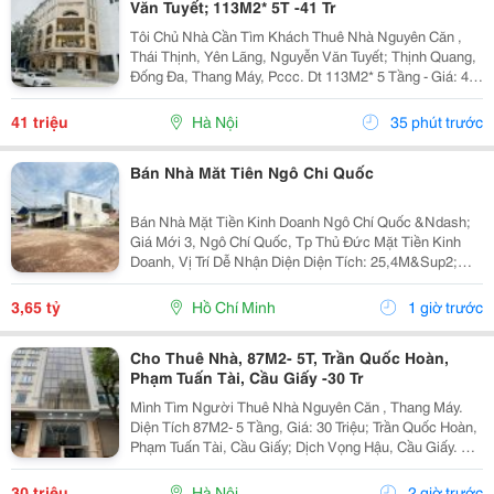
Văn Tuyết; 113M2* 5T -41 Tr
Tôi Chủ Nhà Cần Tìm Khách Thuê Nhà Nguyên Căn ,
Thái Thịnh, Yên Lãng, Nguyễn Văn Tuyết; Thịnh Quang,
Đống Đa, Thang Máy, Pccc. Dt 113M2* 5 Tầng - Giá: 41
Triệu. - Liên Hệ Trực Tiếp Chính Chủ: 0946814103 - Vỉa
Hè Lớn, Mặt Tiền Rộng, Thoáng. - Vị Trí...
41 triệu
Hà Nội
35 phút trước
Bán Nhà Măt Tiên Ngô Chi Quốc
Bán Nhà Mặt Tiền Kinh Doanh Ngô Chí Quốc &Ndash;
Giá Mới 3, Ngô Chí Quốc, Tp Thủ Đức Mặt Tiền Kinh
Doanh, Vị Trí Dễ Nhận Diện Diện Tích: 25,4M&Sup2;
Giá: 3,65 Tỷ * Sau Chợ Đầu Mối Thủ Đức * Gần Khu
Chế Xuất Linh Trung * Khu Dân Cư Đông Đúc,...
3,65 tỷ
Hồ Chí Minh
1 giờ trước
Cho Thuê Nhà, 87M2- 5T, Trần Quốc Hoàn,
Phạm Tuấn Tài, Cầu Giấy -30 Tr
Mình Tìm Người Thuê Nhà Nguyên Căn , Thang Máy.
Diện Tích 87M2- 5 Tầng, Giá: 30 Triệu; Trần Quốc Hoàn,
Phạm Tuấn Tài, Cầu Giấy; Dịch Vọng Hậu, Cầu Giấy. +
Liên Hệ Trực Tiếp Chủ Nhà: 0988289962 + Vỉa Hè Lớn,
Mặt Tiền Rộng,Thoáng. + Vị Trí Gần Ngay...
30 triệu
Hà Nội
2 giờ trước