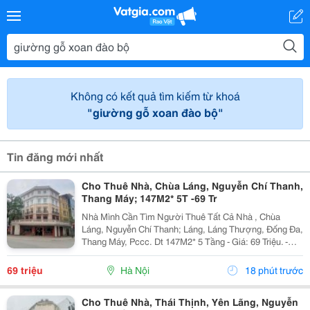
Không có kết quả tìm kiếm từ khoá
"giường gỗ xoan đào bộ"
Tin đăng mới nhất
Cho Thuê Nhà, Chùa Láng, Nguyễn Chí Thanh,
Thang Máy; 147M2* 5T -69 Tr
Nhà Mình Cần Tìm Người Thuê Tất Cả Nhà , Chùa
Láng, Nguyễn Chí Thanh; Láng, Láng Thượng, Đống Đa,
Thang Máy, Pccc. Dt 147M2* 5 Tầng - Giá: 69 Triệu. -
Liên Hệ Trực Tiếp Chính Chủ: 0946004782 - Vỉa Hè Lớn,
Mặt Tiền Rộng, Thoáng. - Vị Trí Ngay Gần Ngã...
69 triệu
Hà Nội
18 phút trước
Cho Thuê Nhà, Thái Thịnh, Yên Lãng, Nguyễn