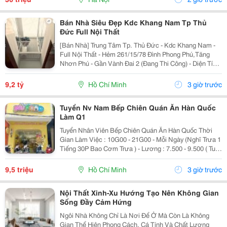
Bán Nhà Siêu Đẹp Kdc Khang Nam Tp Thủ
Đức Full Nội Thất
[Bán Nhà] Trung Tâm Tp. Thủ Đức - Kdc Khang Nam -
Full Nội Thất - Hẻm 261/15/78 Đình Phong Phú,Tăng
Nhơn Phú - Gần Vành Đai 2 (Đang Thi Công) - Diện Tích
Lý Tưởng: 5.6M X 14.2M (Tổng Diện Tích Công Nhận:
80M2). - Kết Cấu Kiên Cố: 1 Trệt, 2 Lầu,...
9,2 tỷ
Hồ Chí Minh
3 giờ trước
Tuyển Nv Nam Bếp Chiên Quán Ăn Hàn Quốc
Làm Q1
Tuyển Nhân Viên Bếp Chiên Quán Ăn Hàn Quốc Thời
Gian Làm Việc : 10G00 - 21G00 - Mỗi Ngày (Nghĩ Trưa 1
Tiếng 30P Bao Cơm Trưa ) - Lương : 7.500 - 9.500 ( Tuỳ
Theo Năng Lực ) Mô Tả Công Việc: - Bếp Chiên : Sử
Dụng Được Chảo Non Biết Chiên...
9,5 triệu
Hồ Chí Minh
3 giờ trước
Nội Thất Xinh-Xu Hướng Tạo Nên Không Gian
Sống Đầy Cảm Hứng
Ngôi Nhà Không Chỉ Là Nơi Để Ở Mà Còn Là Không
Gian Thể Hiện Phong Cách, Cá Tính Và Chất Lượng