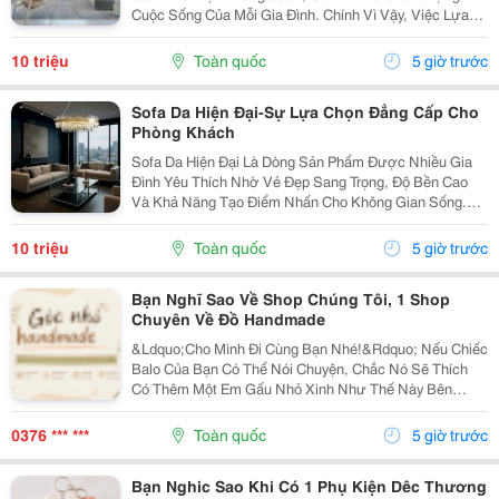
Cuộc Sống Của Mỗi Gia Đình. Chính Vì Vậy, Việc Lựa
Chọn Nội Thất Xinh Đang Trở Thành Xu Hướng Được
Nhiều Người Quan Tâm Khi Muốn Biến Không Gian
10 triệu
Toàn quốc
5 giờ trước
Sống Trở...
Sofa Da Hiện Đại-Sự Lựa Chọn Đẳng Cấp Cho
Phòng Khách
Sofa Da Hiện Đại Là Dòng Sản Phẩm Được Nhiều Gia
Đình Yêu Thích Nhờ Vẻ Đẹp Sang Trọng, Độ Bền Cao
Và Khả Năng Tạo Điểm Nhấn Cho Không Gian Sống.
Với Thiết Kế Tinh Tế Cùng Chất Liệu Da Cao Cấp, Sofa
Không Chỉ Mang Lại Cảm Giác Thoải Mái Mà Còn Thể...
10 triệu
Toàn quốc
5 giờ trước
Bạn Nghĩ Sao Về Shop Chúng Tôi, 1 Shop
Chuyên Về Đồ Handmade
&Ldquo;Cho Mình Đi Cùng Bạn Nhé!&Rdquo; Nếu Chiếc
Balo Của Bạn Có Thể Nói Chuyện, Chắc Nó Sẽ Thích
Có Thêm Một Em Gấu Nhỏ Xinh Như Thế Này Bên
Cạnh. Từ Những Buổi Đi Học, Đi Làm, Đi Cà Phê Hay
Những Chuyến Đi Chơi Cuối Tuần, Em Móc Khóa Gấu
0376 *** ***
Toàn quốc
5 giờ trước
Bông...
Bạn Nghic Sao Khi Có 1 Phụ Kiện Dêc Thương