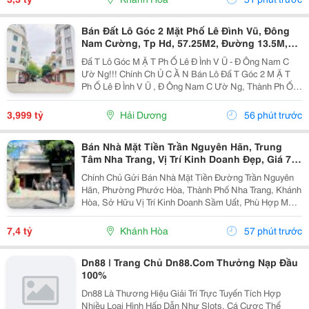
Bán Đất Lô Góc 2 Mặt Phố Lê Đình Vũ, Đông
Nam Cường, Tp Hd, 57.25M2, Đường 13.5M,
3.X Tỷ
Đấ T Lô Góc M Ặ T Ph Ố Lê Đ Ình V Ũ - Đ Ông Nam C
Ườ Ng!!! Chính Ch Ủ C Ầ N Bán Lô Đấ T Góc 2 M Ặ T
Ph Ố Lê Đ Ình V Ũ , Đ Ông Nam C Ườ Ng, Thành Ph Ố H
Ả I D Ươ Ng - Di Ệ N Tích 57.25M2, H Ướ Ng Tây, Tây B
Ắ C - M Ặ T Ti Ề N C Ự C R Ộ Ng -...
3,999 tỷ
Hải Dương
56 phút trước
Bán Nhà Mặt Tiền Trần Nguyên Hãn, Trung
Tâm Nha Trang, Vị Trí Kinh Doanh Đẹp, Giá 7,4
Tỷ
Chính Chủ Gửi Bán Nhà Mặt Tiền Đường Trần Nguyên
Hãn, Phường Phước Hòa, Thành Phố Nha Trang, Khánh
Hòa, Sở Hữu Vị Trí Kinh Doanh Sầm Uất, Phù Hợp Mở
Cửa Hàng, Văn Phòng, Showroom Hoặc Đầu Tư Cho
Thuê Lâu Dài. Thông Tin Chi Tiết. - Địa Chỉ: Số...
7,4 tỷ
Khánh Hòa
57 phút trước
Dn88 | Trang Chủ Dn88.Com Thưởng Nạp Đầu
100%
Dn88 Là Thương Hiệu Giải Trí Trực Tuyến Tích Hợp
Nhiều Loại Hình Hấp Dẫn Như Slots, Cá Cược Thể