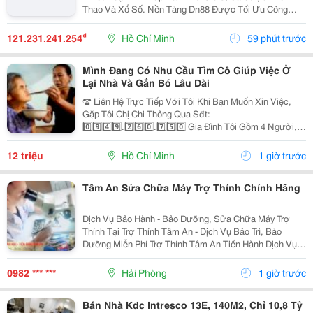
Thao Và Xổ Số. Nền Tảng Dn88 Được Tối Ưu Công
Nghệ, Bảo Mật Cao, Nạp Rút Nhanh Và Hỗ Trợ Tốt Trên
Pc Lẫn Điện Thoại Di Động. Website:
₫
121.231.241.254
Hồ Chí Minh
59 phút trước
Https://Dn88C.com/...
Mình Đang Có Nhu Cầu Tìm Cô Giúp Việc Ở
Lại Nhà Và Gắn Bó Lâu Dài
☎️ Liên Hệ Trực Tiếp Với Tôi Khi Bạn Muốn Xin Việc,
Gặp Tôi Chị Chi Thông Qua Sđt:
0️⃣9️⃣4️⃣9️⃣.2️⃣6️⃣0️⃣.7️⃣5️⃣0️⃣ Gia Đình Tôi Gồm 4 Người, 2
Vợ Chồng 2 Con Nhỏ, Bé Lớn 9 Tuổi Đã Đi Học Có Ba
Mẹ Đưa Rước, Bé Nhỏ 1 Tuổi. Nhà Thì Chỉ Có 1 Lầu.
12 triệu
Hồ Chí Minh
1 giờ trước
Tôi...
Tâm An Sửa Chữa Máy Trợ Thính Chính Hãng
Dịch Vụ Bảo Hành - Bảo Dưỡng, Sửa Chữa Máy Trợ
Thính Tại Trợ Thính Tâm An - Dịch Vụ Bảo Trì, Bảo
Dưỡng Miễn Phí Trợ Thính Tâm An Tiến Hành Dịch Vụ
Bảo Dưỡng, Vệ Sinh Sấy Khô Máy Trợ Thính Định Kì 3
Tháng/1 Lần Đối Với Tất Cả Các Thiêt Bị Trợ...
0982 *** ***
Hải Phòng
1 giờ trước
Bán Nhà Kdc Intresco 13E, 140M2, Chỉ 10,8 Tỷ