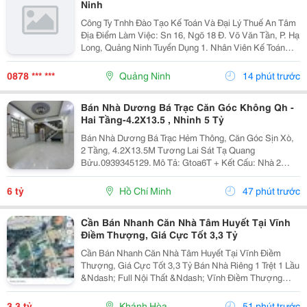
Ninh
Công Ty Tnhh Đào Tạo Kế Toán Và Đại Lý Thuế An Tâm
Địa Điểm Làm Việc: Sn 16, Ngõ 18 Đ. Võ Văn Tần, P. Hạ
Long, Quảng Ninh Tuyển Dụng 1. Nhân Viên Kế Toán
Thuế : 05 Mô Tả Công Việc: &Bull; Thực Hiện Các Công
Việc Liên Quan Đến Kế Toán Thuế...
0878 *** ***
Quảng Ninh
14 phút trước
Bán Nhà Dương Bá Trạc Căn Góc Không Qh -
Hai Tầng-4.2X13.5 , Nhỉnh 5 Tỷ
Bán Nhà Dương Bá Trạc Hẻm Thông, Căn Góc Sịn Xò,
2 Tầng, 4.2X13.5M Tương Lai Sát Tạ Quang
Bửu.0939345129. Mô Tả: Gtoa6T + Kết Cấu: Nhà 2
Tầng Btct Kiên Cố, 2 Phòng. + Vị Trí: Ngay Dương Bá
Trạc Thông Tạ Quang Bửu, Âu Dương Lân, Nguyễn Thị
6 tỷ
Hồ Chí Minh
47 phút trước
Tần, Dạ...
Cần Bán Nhanh Căn Nhà Tâm Huyết Tại Vĩnh
Điềm Thượng, Giá Cực Tốt 3,3 Tỷ
Cần Bán Nhanh Căn Nhà Tâm Huyết Tại Vĩnh Điềm
Thượng, Giá Cực Tốt 3,3 Tỷ Bán Nhà Riêng 1 Trệt 1 Lầu
&Ndash; Full Nội Thất &Ndash; Vĩnh Điềm Thượng
&Ndash; Gần 23/10 Vị Trí: Thôn Vĩnh Điềm Thượng,
Cách Đường 23/10 Chỉ 50M Hẻm Thông Thoáng, Kết...
3,3 tỷ
Khánh Hòa
51 phút trước