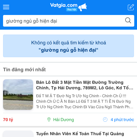
Không có kết quả tìm kiếm từ khoá
"giường ngủ gỗ hiện đại"
Tin đăng mới nhất
Bán Lô Đất 3 Mặt Tiền Mặt Đường Trường
Chinh, Tp Hải Dương, 789M2, Lô Góc, Kd Tốt,
Vị Trí Đẹp
Đấ T M Ặ T Đườ Ng Tr Ườ Ng Chinh - Chính Ch Ủ !!!
Chính Ch Ủ C Ầ N Bán Lô Đấ T 3 M Ặ T Ti Ề N Đườ Ng
Tr Ườ Ng Chinh Trục Chính Đi Vào Cửa Ngõ Thành Ph Ố
H Ả I D Ươ Ng - Di Ệ N Tích 789M2, Lô Góc 3 M Ặ T Ti Ề
N - H Ướ Ng Tây, Nam, B Ắ C - V Ị...
70 tỷ
Hải Dương
4 phút trước
Tuyển Nhân Viên Kế Toán Thuế Tại Quảng