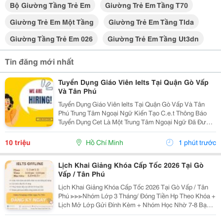
Bộ Giường Tầng Trẻ Em
Giường Trẻ Em Tầng T70
Giường Trẻ Em Một Tầng
Giường Trẻ Em Tầng Tlda
Giường Tầng Trẻ Em 026
Giường Trẻ Em Tầng Ut3dn
Tin đăng mới nhất
Tuyển Dụng Giáo Viên Ielts Tại Quận Gò Vấp
Và Tân Phú
Tuyển Dụng Giáo Viên Ielts Tại Quận Gò Vấp Và Tân
Phú Trung Tâm Ngoại Ngữ Kiến Tạo C.e.t Thông Báo
Tuyển Dụng Cet Là Một Trung Tâm Ngoại Ngữ Đã Được
Thành Lập 16 Năm Chuyên Về Chương Trình Anh Văn
Học Thuật Ielts &Ndash; Toefl Ibt. Trung Tâm...
10 triệu
Hồ Chí Minh
1 phút trước
Lịch Khai Giảng Khóa Cấp Tốc 2026 Tại Gò
Vấp / Tân Phú
Lịch Khai Giảng Khóa Cấp Tốc 2026 Tại Gò Vấp / Tân
Phú ≫≫≫Nhóm Lớp 3 Tháng/ Đóng Tiền Hp Theo Khóa +
Lịch Mở Lớp Gửi Đính Kèm + Nhóm Học Nhờ 7-8 Bạn/
Lớp + Giáo Trình Ielts Có Band Điểm Lộ Trình, Sách