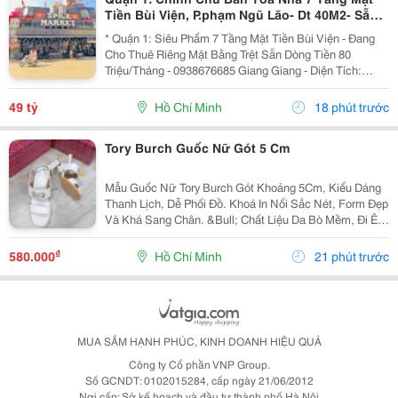
Tiền Bùi Viện, P.phạm Ngũ Lão- Dt 40M2- Sẵn
Hdt Riêng Tầng Trệt 80Tr/Th- Vị Trí Vip Nhất
* Quận 1: Siêu Phẩm 7 Tầng Mặt Tiền Bùi Viện - Đang
Tại
Cho Thuê Riêng Mặt Bằng Trệt Sẵn Dòng Tiền 80
Triệu/Tháng - 0938676685 Giang Giang - Diện Tích:
38M2 - Ngang 2,85M Nở Hậu 5,55M * 11M. - Kết Cấu: 7
Tầng - Sân Thượng - Sẵn 11 Phòng Dịch Vụ - 12...
49 tỷ
Hồ Chí Minh
18 phút trước
Tory Burch Guốc Nữ Gót 5 Cm
Mẫu Guốc Nữ Tory Burch Gót Khoảng 5Cm, Kiểu Dáng
Thanh Lịch, Dễ Phối Đồ. Khoá In Nổi Sắc Nét, Form Đẹp
Và Khá Sang Chân. &Bull; Chất Liệu Da Bò Mềm, Đi Êm
Chân &Bull; Lót Da Mềm, Tạo Cảm Giác Thoải Mái Khi
Mang Lâu &Bull; Chi Tiết Khoá In Nổi Sắc...
₫
580.000
Hồ Chí Minh
21 phút trước
MUA SẮM HẠNH PHÚC, KINH DOANH HIỆU QUẢ
Công ty Cổ phần VNP Group.
Số GCNDT: 0102015284, cấp ngày 21/06/2012
Nơi cấp: Sở kế hoạch và đầu tư thành phố Hà Nội