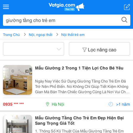
Trang Chủ
Nội, ngoại thất
Nội thất trẻ em
Lọc nâng cao
Mẫu Giường 2 Trong 1 Tiện Lợi Cho Bé Yêu
Ngày Nay Việc Sử Dụng Giường Tầng Cho Trẻ Em Đã
Trở Nên Phổ Biến. Nó Không Chỉ Giúp Tiết Kiệm Không
Gian Mà Bản Thân Chiếc Giường Cũng Là Nơi Vui Chơi
Bé Rất Yêu Thích. Có Rất Nhiều Kiểu Giường Tầng Cho
Bé Lựa Chọn.viethome Xin Giới Thiệu Mẫu Giường
0935 *** ***
Hà Nội
>1 năm
Mẫu Giường Tầng Cho Trẻ Em Đẹp Hiện Đại
Sang Trọng Giá Tốt
1. Thông Số Kỹ Thuật Của Mẫu Giường Tầng Trẻ Em