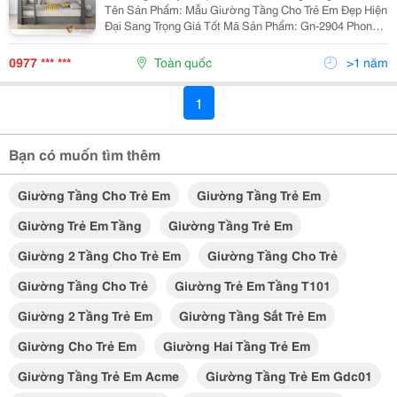
Tên Sản Phẩm: Mẫu Giường Tầng Cho Trẻ Em Đẹp Hiện
Đại Sang Trọng Giá Tốt Mã Sản Phẩm: Gn-2904 Phong
Cách: Hiện Đại, Tinh Tế, Tối Giản, Tiết Kiệm Không
Gian Xuất Xứ: Sản Xuất Ngay Tại Xưởng Riêng...
0977 *** ***
Toàn quốc
>1 năm
1
Bạn có muốn tìm thêm
Giường Tầng Cho Trẻ Em
Giường Tầng Trẻ Em
Giường Trẻ Em Tầng
Giường Tầng Trẻ Em
Giường 2 Tầng Cho Trẻ Em
Giường Tầng Cho Trẻ
Giường Tầng Cho Trẻ
Giường Trẻ Em Tầng T101
Giường 2 Tầng Trẻ Em
Giường Tầng Sắt Trẻ Em
Giường Cho Trẻ Em
Giường Hai Tầng Trẻ Em
Giường Tầng Trẻ Em Acme
Giường Tầng Trẻ Em Gdc01