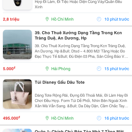
Hợp Đi Làm, Đi Tiệc Hoặc Diện Cùng Váy/Quần Đều
Xinh
2,8 triệu
Hồ Chí Minh
10 phút trước
39. Cho Thuê Xưởng Dạng Tầng Trong Kcn
Tràng Duệ, An Dương, Hp
39. Cho Thuê Xưởng Dạng Tầng Trong Kcn Tràng Duệ,
An Dương, Hp &Bull; Dtsd ~ 4.800 M2/ Tầng Hoặc Đo
Đạc Thực Tế &Bull; Đủ Điện 03 Pha, Sân Cổng Bảo Vệ,
Pccc Tự Động, Mới 100% &Bull; Giá Chào Thuê 5.25
Usd/ M2/ Tháng
₫
5.000
Hải Phòng
15 phút trước
Túi Disney Gấu Dâu Tote
Dáng Tote Rộng Rãi, Đựng Đồ Thoải Mái, Đi Làm Hay Đi
Chơi Đều Hợp. Form Túi Dễ Phối, Nhìn Bên Ngoài Xinh
Xắn Mà Vẫn Sang. &Bull; Da Dày Dặn, Cầm Chắc Tay
&Bull; Hoạ Tiết Dập Nổi Sắc Nét, Nhìn Rất Đẹp &Bull;
Kèm Keychain Gấu Cực Xinh &Bull; Full Box...
₫
495.000
Hồ Chí Minh
16 phút trước
Quận 1: Chính Chủ Bán Tòa Nhà 7 Tầng Mặt