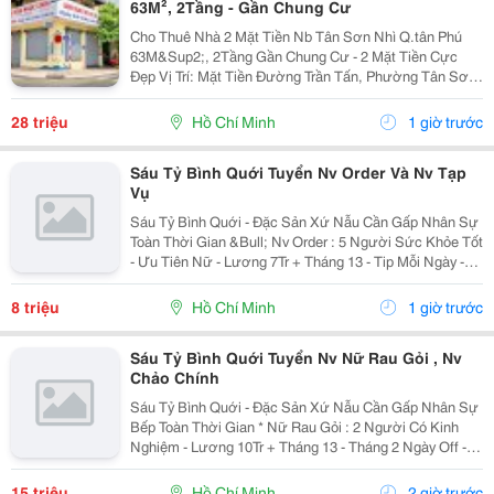
63M², 2Tầng - Gần Chung Cư
Cho Thuê Nhà 2 Mặt Tiền Nb Tân Sơn Nhì Q.tân Phú
63M&Sup2;, 2Tầng Gần Chung Cư - 2 Mặt Tiền Cực
Đẹp Vị Trí: Mặt Tiền Đường Trần Tấn, Phường Tân Sơn
Nhì, Quận Tân Phú, Tp.hcm Diện Tích: 63M&Sup2;, 9M
X 7M Kết Cấu: Trệt, 1 Lầu &Ndash; Gồm 1...
28 triệu
Hồ Chí Minh
1 giờ trước
Sáu Tỷ Bình Quới Tuyển Nv Order Và Nv Tạp
Vụ
Sáu Tỷ Bình Quới - Đặc Sản Xứ Nẫu Cần Gấp Nhân Sự
Toàn Thời Gian &Bull; Nv Order : 5 Người Sức Khỏe Tốt
- Ưu Tiên Nữ - Lương 7Tr + Tháng 13 - Tip Mỗi Ngày -
Có Ca Suốt Hoặc Ca Gãy - Tháng 2 Ngày Off - Lễ X 2 -
Được Nghỉ Tết Nđ ...
8 triệu
Hồ Chí Minh
1 giờ trước
Sáu Tỷ Bình Quới Tuyển Nv Nữ Rau Gỏi , Nv
Chảo Chính
Sáu Tỷ Bình Quới - Đặc Sản Xứ Nẫu Cần Gấp Nhân Sự
Bếp Toàn Thời Gian * Nữ Rau Gỏi : 2 Người Có Kinh
Nghiệm - Lương 10Tr + Tháng 13 - Tháng 2 Ngày Off -
Lễ X 2 - Được Nghỉ Tết Nđ * Chảo Chính : 2 Người Có
Kinh Nghiệm + Sức Khỏe Tốt...
15 triệu
Hồ Chí Minh
2 giờ trước