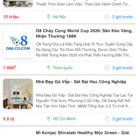
Thuận Thời Gian Làm Việc: Theo Giờ Hành Chính Từ
Thứ 2 Đến Thứ 7. Nội Dung Công Việc: - Làm Hợp Đồng
Mua Bán, Tính Lương Nhân Viên, Hợp...
15 triệu
Hà Nội
2 giờ trước
O8 Cháy Cùng World Cup 2026: Săn Kèo Vàng,
Nhận Thưởng 188K
O8 Trang Chủ Là Nền Tảng Giải Trí Trực Tuyến Cung Cấp
Đa Dạng Các Trò Chơi Đổi Thưởng, Được Giới Thiệu
Ra Mắt Trong Năm 2026 Và Phát Triển Hướng Đến Thị
Trường Châu Á. Theo Thông Tin Từ Nền Tảng, O8 Hoạt
Động Theo Các Tiêu Chuẩn Áp Dụng Trong Lĩnh...
₫
1.000
Toàn quốc
3 giờ trước
Nhà Đẹp Gò Vấp - Sát Đại Học Công Nghiệp
Nhà Đẹp Gò Vấp - Sát Đại Học Công Nghiệp Tọa Lạc Tại
Nguyễn Thái Sơn, Phường 5 Gò Vấp, Dễ Dàng Kết Nối
Mọi Tiện Ích! Diện Tích: 38M2 Tổng Giá: 5.5 Tỷ Vnđ Kết
Cấu: Nhà 1 Trệt 2 Lầu Kiên Cố, 3Pn, 3Wc, Ban Công,
Sân Thượng Thoáng Mát, Sẵn Sàng Dọn...
5,5 tỷ
Hồ Chí Minh
3 giờ trước
Mì Konjac Shirataki Healthy Mộc Green - Giải