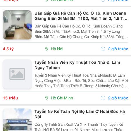
Bán Gấp Giá Rẻ Căn Hộ Cc, Ô Tô, Kinh Doanh
Giang Biên 26M/53M, T1&2, Mặt Tiền 3, 4.5 Tỷ
Long Biên.
Bán Gấp Giá Rẻ Căn Hộ Cc, Ô Tô, Kinh Doanh Giang
Biên 26M/53M, T1&Amp;2, Mặt Tiền 3, 4.5 Tỷ Long
Biên. Mô Tả: + Căn Hộ Chung Cư Khép Kín 53M, Tầng 1
Và 2 Đế Căn Hộ Chung Cư, Đất Sổ Đỏ Lâu Dài. + Kinh
Doanh Bất Chấp Các Loại Hình, Quỹ Đất Rộng...
4,5 tỷ
Hà Nội
2 giờ trước
Tuyển Nhân Viên Kỹ Thuật Tòa Nhà Đi Làm
Ngay Tphcm
Tuyển 3 Nhân Viên Kỹ Thuật Tòa Nhà &Ndash; Đi Làm
Ngay Công Việc: &Bull; Bảo Trì, Sửa Chữa, Lắp Đặt Mới
Hoặc Thay Thế Trang Thiết Bị Trong: &Ndash; Căn Hộ
Dịch Vụ &Ndash; Nhà Trọ, Chung Cư Mini &Bull; Kiểm
Tra Và Xử Lý Sự Cố Phát Sinh...
15 triệu
Hồ Chí Minh
2 giờ trước
Tuyển Nv Kế Toán Nội Bộ Làm Ở Hoài Đức Hà
Nội
Công Ty Tnhh Sản Xuất Và Xnk Thanh Thủy Tuyển Kế
Toán Nội Bộ Số Lượng: 01 Người Mức Lương: Thỏa