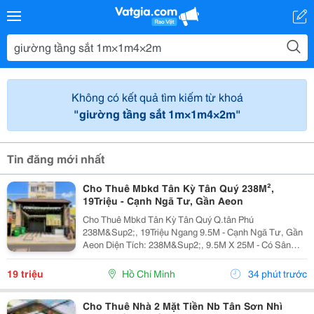
Không có kết quả tìm kiếm từ khoá
"giường tầng sắt 1m×1m4×2m"
Tin đăng mới nhất
Cho Thuê Mbkd Tân Kỳ Tân Quý 238M²,
19Triệu - Cạnh Ngã Tư, Gần Aeon
Cho Thuê Mbkd Tân Kỳ Tân Quý Q.tân Phú
238M&Sup2;, 19Triệu Ngang 9.5M - Cạnh Ngã Tư, Gần
Aeon Diện Tích: 238M&Sup2;, 9.5M X 25M - Có Sân
Cực Rộng Kết Cấu: 1Trệt Trống Suốt, Có 2 Pn Thích
Hợp: Quán Ăn,Cafe, Spa-Nails, Shop Điện Thoại, Phụ
19 triệu
Hồ Chí Minh
34 phút trước
Kiện,...
Cho Thuê Nhà 2 Mặt Tiền Nb Tân Sơn Nhì