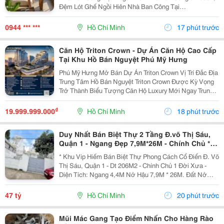
Đệm Lót Ghế Ngồi Hiên Nhà Ban Công Tại
Nemngoi.com Có Nhiều Chất Liệu, Độ Dày, Kích Thước
Và Màu Sắc Để Lựa Chọn Theo Nhu Cầu. Sản Phẩm
0944 *** ***
Hồ Chí Minh
17 phút trước
Bán Sỉ Và Lẻ,...
Căn Hộ Triton Crown - Dự Án Căn Hộ Cao Cấp
Tại Khu Hồ Bán Nguyệt Phú Mỹ Hưng
Phú Mỹ Hưng Mở Bán Dự Án Triton Crown Vị Trí Đắc Địa
Trung Tâm Hồ Bán Nguyệt Triton Crown Được Kỳ Vọng
Trở Thành Biểu Tượng Căn Hộ Luxury Mới Ngay Trung
Tâm Hồ Bán Nguyệt &Ndash; Nơi Hội Tụ Cộng Đồng
Cư Dân Đẳng Cấp Và Giá Trị Tích Sản Bền Vững...
₫
19.999.999.000
Hồ Chí Minh
18 phút trước
Duy Nhất Bán Biệt Thự 2 Tầng Đ.võ Thị Sáu,
Quận 1 - Ngang Đẹp 7,9M*26M - Chính Chủ *
Lh Giang Giang:
* Khu Vip Hiếm Bán Biệt Thự Phong Cách Cổ Điển Đ. Võ
Thị Sáu, Quận 1 - Dt 206M2 - Chính Chủ 1 Đời Xưa -
Diện Tích: Ngang 4,4M Nở Hậu 7,9M * 26M. Đất Nở
Hậu Vuông Đẹp - Phong Thuỷ Tốt Cho Gia Chủ. - Kết
Cấu: 2 Tầng. - Thích Hợp Chủ Mới Về Ở Hoặc...
47 tỷ
Hồ Chí Minh
20 phút trước
Mũi Mác Gang Tạo Điểm Nhấn Cho Hàng Rào