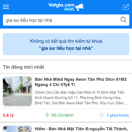
Không có kết quả tìm kiếm từ khoá
"gia sư tiểu học tại nhà"
Tin đăng mới nhất
Bán Nhà Mtkd Ngay Aeon Tân Phú Dtcn 61M2
Ngang 4 Chỉ 5Ty8 Tl
Chính Chủ Cần Bán Gấp Căn Nhà Vị Trí Đỉnh Mặt Tiền
Kinh Doanh Đường Số 11, Phường Bình Hưng Hòa,
Bình Tân, Sát Bên Aeon Mall Tân Phú. Khu Vực Sầm
Uất, Buôn Bán Nhộn Nhịp, Tiện Di Chuyển Ra Lê Trọng
Tấn, Quốc Lộ 1A. - Thông Số Vàng: Chiều Ngang 4M
5,8 tỷ
Hồ Chí Minh
1 phút trước
X...
Hiếm - Bán Nhà Mặt Tiền Đ.nguyễn Tất Thành,