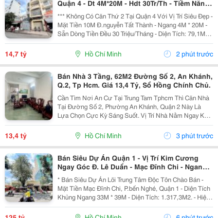
Quận 4 - Dt 4M*20M - Hdt 30Tr/Th - Tiềm Năng
Tương Lai Giá Trị Cảng Nguyễn Tất Thành
*** Không Có Căn Thứ 2 Tại Quận 4 Với Vị Trí Siêu Đẹp -
Phát Triển
Mặt Tiền 10M Đ.nguyễn Tất Thành - Ngang 4M * 20M -
Sẵn Dòng Tiền Đều 30 Triệu/Tháng - Diện Tích: 79,1M2.
- Kết Cấu: 4 Tầng. - Đang Cho Thuê Khoán Chdv:
30Tr/Th. - Vị Trí Siêu Hiếm Bán Ngay...
14,7 tỷ
Hồ Chí Minh
2 phút trước
Bán Nhà 3 Tầng, 62M2 Đường Số 2, An Khánh,
Q.2, Tp Hcm. Giá 13,4 Tỷ, Sổ Hồng Chính Chủ.
Cần Tìm Nơi An Cư Tại Trung Tam Tphcm Thì Căn Nhà
Tại Đường Số 2, Phường An Khánh, Quận 2 Này Là
Lựa Chọn Cực Kỳ Sáng Suốt. Vị Trí Nhà Nằm Ngay Khu
Trung Tâm An Khánh, Khu Vực Lõi Của Thành Phố Thủ
Đức. Với Diện Tích 62M2, Kích Thước 4.1M X 15M,...
13,4 tỷ
Hồ Chí Minh
3 phút trước
Bán Siêu Dự Án Quận 1 - Vị Trí Kim Cương
Ngay Góc Đ. Lê Duẩn - Mạc Đĩnh Chi - Ngang
Hiếm 33M*39M - Gpxd 3 Hầm 16 Tầng * Lh
* Bán Siêu Dự Án Lõi Trung Tâm Độc Tôn Chào Bán -
Giang Giang:
Mặt Tiền Mạc Đĩnh Chi, P.bến Nghé, Quận 1 - Diện Tích
Khủng Ngang 33M * 39M - Diện Tích: 1.317,3M2. - Hiện
Trạng: Nhà C4. - Gpxd: 3 Hầm - 16 Tầng. - Siêu Phẩm
Cực Hiếm: Bên Trái Là Toà Nhà...
125 tỷ
Hồ Chí Minh
6 phút trước