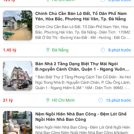
Chính Chủ Cần Bán Lô Đất, Tổ Dân Phố Nam
Yên, Hòa Bắc, Phường Hải Vân, Tp. Đà Nẵng
Chính Chủ Cần Bán Lô Đất, Tổ Dân Phố Nam Yên, Hòa
Bắc, Phường Hải Vân, Tp. Đà Nẵng - Diện Tích : 170M2
Đất Ở Đô Thị - Đường Vào Đất : 4M - Hướng : Đất Có 2
Mặt Đường Vừa Hướng Đông Vừa Hướng Tây - Giá: 1
Tỷ 450 ( Thương Lượng Chính Chủ) - Ưa...
1,45 tỷ
Đà Nẵng
9 phút trước
Bán Nhà 2 Tầng Dạng Biệt Thự Mái Ngói
Đ.nguyễn Cảnh Chân, Quận 1 - Ngang Vuông
Đẹp 6,3M*14M - Vị Trí Ngay Góc Đ.nguyễn Trãi
* Bán Biệt Thự 2 Tầng Phong Cách Tân Cổ Điển - Xe Hơi
Hiếm Bán
Ngủ Trong Nhà Đ. Nguyễn Cảnh Chân, P. Cầu Ông Lãnh,
Quận 1 - Ngang Hiếm 6,3M * 16M - Diện Tích: 99M2. -
Kết Cấu: 2 Tầng - Cấu Trúc Dạng Biệt Thự Mái Ngói
Siêu Đẹp. - Vị Trí: Đường Trước Nhà 8M...
21 tỷ
Hồ Chí Minh
15 phút trước
Nệm Ngồi Hiên Nhà Ban Công - Đệm Lót Ghế
Ngồi Hiên Nhà Ban Công
Nệm Ngồi Hiên Nhà Ban Công - Đệm Lót Ghế Ngồi Hiên
Nhà Ban Công Nệm Ngồi Hiên Nhà Ban Công &Ndash;