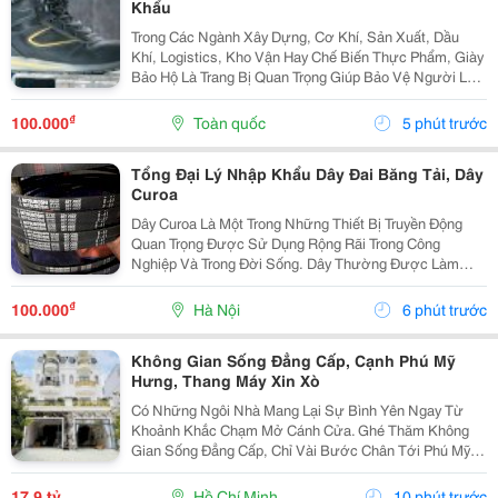
Khẩu
Trong Các Ngành Xây Dựng, Cơ Khí, Sản Xuất, Dầu
Khí, Logistics, Kho Vận Hay Chế Biến Thực Phẩm, Giày
Bảo Hộ Là Trang Bị Quan Trọng Giúp Bảo Vệ Người Lao
Động Trước Những Nguy Cơ Tiềm Ẩn Trong Môi Trường
Làm Việc. Đối Với Những Công Việc Thường Xuyên...
₫
100.000
Toàn quốc
5 phút trước
Tổng Đại Lý Nhập Khẩu Dây Đai Băng Tải, Dây
Curoa
Dây Curoa Là Một Trong Những Thiết Bị Truyền Động
Quan Trọng Được Sử Dụng Rộng Rãi Trong Công
Nghiệp Và Trong Đời Sống. Dây Thường Được Làm
Bằng Cao Su Tổng Hợp Có Nguồn Gốc Từ Dầu Mỏ, Bên
Trong Có Hoặc Không Có Lõi Thép. Dây Curoa Truyền
₫
100.000
Hà Nội
6 phút trước
Động...
Không Gian Sống Đẳng Cấp, Cạnh Phú Mỹ
Hưng, Thang Máy Xin Xò
Có Những Ngôi Nhà Mang Lại Sự Bình Yên Ngay Từ
Khoảnh Khắc Chạm Mở Cánh Cửa. Ghé Thăm Không
Gian Sống Đẳng Cấp, Chỉ Vài Bước Chân Tới Phú Mỹ
Hưng: - Vị Trí: Kdc Tân Mỹ, Đường Rộng 20M Thông
Thoáng - Diện Tích: 5 &Times; 18M &Bull; 1 Trệt 3 Lầu...
17,9 tỷ
Hồ Chí Minh
10 phút trước