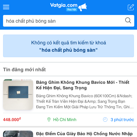
Không có kết quả tìm kiếm từ khoá
"hóa chất phủ bóng sàn"
Tin đăng mới nhất
Bảng Ghim Không Khung Bavico Mới - Thiết
Kế Hiện Đại, Sang Trọng
Bảng Ghim Không Khung Bavico (60X100Cm) &Ndash;
Thiết Kế Tràn Viền Hiện Đại &Amp; Sang Trọng Bạn
Đang Tìm Kiếm Một Giải Pháp Lưu Trữ Thông Tin, Ghi
Chú Công Việc Vừa Tiện Lợi Vừa Nâng Tầm Thẩm Mỹ
Cho Không Gian Sống Và Làm Việc? Bảng Ghim
₫
448.000
Hồ Chí Minh
3 phút trước
Không...
Đặc Điểm Của Giày Bảo Hộ Chống Nước Nhập