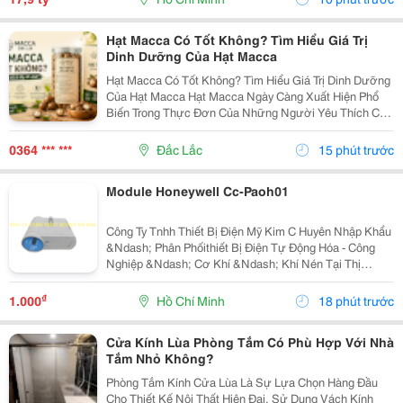
Hạt Macca Có Tốt Không? Tìm Hiểu Giá Trị
Dinh Dưỡng Của Hạt Macca
Hạt Macca Có Tốt Không? Tìm Hiểu Giá Trị Dinh Dưỡng
Của Hạt Macca Hạt Macca Ngày Càng Xuất Hiện Phổ
Biến Trong Thực Đơn Của Những Người Yêu Thích Các
Loại Hạt Dinh Dưỡng. Với Vị Béo Nhẹ, Thơm Bùi Và
Cách Sử Dụng Đơn Giản, Macca Có Thể Trở Thành
0364 *** ***
Đắc Lắc
15 phút trước
Món...
Module Honeywell Cc-Paoh01
Công Ty Tnhh Thiết Bị Điện Mỹ Kim C Huyên Nhập Khẩu
&Ndash; Phân Phốithiết Bị Điện Tự Động Hóa - Công
Nghiệp &Ndash; Cơ Khí &Ndash; Khí Nén Tại Thị
Trường Việt Nam. Những Thương Hiệu Mà Mỹ Kim
Thường Xuyên Phân Phối: Yaskawa &Ndash;
₫
1.000
Hồ Chí Minh
18 phút trước
Panasonic...
Cửa Kính Lùa Phòng Tắm Có Phù Hợp Với Nhà
Tắm Nhỏ Không?
Phòng Tắm Kính Cửa Lùa Là Sự Lựa Chọn Hàng Đầu
Cho Thiết Kế Nội Thất Hiện Đại. Sử Dụng Vách Kính