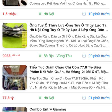
Cường Lực Kết Hợp Với Inox Chống Han Gỉ, Phòng
Tắm Này Không Chỉ Bền Vững Và Chịu Lực Tốt Mà Còn
Giúp Tối Ưu Hóa Ánh Sáng Tự Nhiên, Đồng Thời Đảm
1,5 triệu
Hà Nội
19 phút trước
Bảo...
Ống Tuy Ô Thủy Lực-Ống Tuy Ô Thủy Lực Tại
Hà Nội-Ống Tuy Ô Thủy Lực 4 Lớp-Ống Dẫn
Dầu Thủy Lực-Đầu Nối Ống Đầu Thủy Lực
Ống Dẫn Xăng Dầu Là Gì ? Ống Dẫn Xăng Dầu Là Ống
-Ống Tuy Ô Thủy Lực-Ống Nối Thủy Lực- Cút
Mềm Dùng Trong Ngành Dầu Khí Là Loại Ống Bền Chắc,
Nối Ống Thủy Lực -Đầu Cút Ống Thủy Lực-
Được Gia Cường (Thường Có Lớp Lót Bằng Cao Su,
Dây Thủy Lực-Ongthuyluc
Pvc Hoặc Ptfe), Được Thiết Kế Để Vận Chuyển Nhiên
Liệu Và Dầu Một Cách An Toàn Như Xăng, Dầu...
0938 *** ***
Bà Rịa - Vũng Tàu
20 phút trước
Tiếp Tục Giảm Chào Chỉ Còn 77.8 Tỷ-Siêu
Phẩm Kđt Văn Quán, Hà Đông-210M X 4T, Mặt
Tiền 10M
Tiếp Tục Giảm Chào Chỉ Còn 77.8 Tỷ-Siêu Phẩm Kđt
Văn Quán, Hà Đông-210M X 4T, Mặt Tiền 10M Biệt Thự
Vip Nhất Văn Quán &Ndash; Mặt Đường Đôi - Vỉa Hè
Đá Bóng &Ndash; Kinh Doanh Đỉnh Cao Diện Tích:
210M&Sup2; Xây Dựng: 4 Tầng Mặt Tiền: 10M ...
77,8 tỷ
Hà Nội
21 phút trước
Combo Entry Gaming