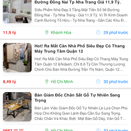
Đường Đồng Nai Tp Nha Trang Giá 11,9 Tỷ.
Siêu Phẩm Nhà Đẹp 3 Tầng Mặt Tiền Số 56 Đường
Đồng Nai - Tp Nha Trang - Giá 11,9 Tỷ. Vị Trí Kinh Doanh
Cạnh Đường Tố Hữu - Tp Nha Trang - Gần Các Khu Đô
Thị. Nhà Mới Đẹp 3 Tầng Mặt Tiền + 1 Mặt Hẻm - Kiến
Trúc Hiện Đại - Đầy Đủ Tiện Nghi. - Nhà Có...
11,9 tỷ
Khánh Hòa
29 phút trước
Hot! Ra Mắt Căn Nhà Phố Siêu Đẹp Có Thang
Máy Trung Tâm Quận 12
Hot! Ra Mắt Căn Nhà Phố Siêu Đẹp Có Thang Máy Trung
Tâm Quận 12 &Ndash; Chỉ 8.6 Tỷ Còn Thương Lượng
Chính Chủ Bán Nhà Đường Trần Thị Năm, Quận 12
&Ndash; Vị Trí Đẹp, Khu Dân Cư Hiện Hữu, Tiện Ích Đầy
Đủ. Diện Tích: 4M &Times; 20M Nhà...
8,49 tỷ
Hồ Chí Minh
30 phút trước
Bàn Giám Đốc Chân Sắt Gỗ Tự Nhiên Sang
Trọng
Bàn Làm Việc Giám Đốc Gỗ Tự Nhiên Là Lựa Chọn Phù
Hợp Cho Không Gian Lãnh Đạo Cần Sự Sang Trọng,
Chắc Chắn Và Khác Biệt. Mặt Bàn Gỗ Dày, Vân Gỗ Tự
Nhiên Đẹp Mắt Kết Hợp Cùng Hệ Chân Sắt Hiện Đại,
Tạo Nên Tổng Thể Vừa Bền Bỉ Vừa Tinh Tế. Mẫu Bàn
0987 *** ***
Hồ Chí Minh
32 phút trước