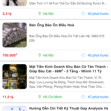
Diện Tích 111 M Fun Thổ Cư Sẫn Sổ Đường Trước Đất
Chuẩn Bị Đang Giải Nhựa Rộng 5,,5 M 2 Ô Tô Tránh
Nhau Vị Trí Đất Sát Trường Học Cấp 1 Thôn Thanh...
3,3 tỷ
Hà Nội
43 phút trước
Bán Ống Bảo Ôn Điều Hoà
Bán Ống Bảo Ôn Điều Hoà Chi Tiết Liên Hệ: 0963 575
226
₫
700.000
Hà Nội
45 phút trước
Mặt Tiền Kinh Doanh Khu Bàn Cờ Tân Thành -
Giáp Bàu Cát - 68M² - 5 Tầng - Nhỉnh 11 Tỷ
Mặt Tiền Kinh Doanh Khu Bàn Cờ Tân Thành, Vị Trí
Đẹp, Lưu Lượng Xe Đông, Thích Hợp Mở Showroom,
Spa, Văn Phòng, Phòng Khám Hoặc Khai Thác Cho
Thuê. Ưu Điểm Nổi Bật: Diện Tích: 68M&Sup2; Kết
Cấu: 4 Tầng + Sân Thượng 6 Phòng Ngủ Khép Kín...
11,5 tỷ
Hồ Chí Minh
47 phút trước
Hướng Dẫn Chi Tiết Kỹ Thuật Gap Analysis Và