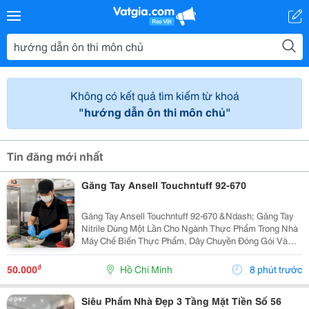
Không có kết quả tìm kiếm từ khoá
"hướng dẫn ôn thi môn chủ"
Tin đăng mới nhất
Găng Tay Ansell Touchntuff 92-670
Găng Tay Ansell Touchntuff 92-670 &Ndash; Găng Tay
Nitrile Dùng Một Lần Cho Ngành Thực Phẩm Trong Nhà
Máy Chế Biến Thực Phẩm, Dây Chuyền Đóng Gói Và
Khu Vực Yêu Cầu Vệ Sinh Nghiêm Ngặt, Việc Sử Dụng
Găng Tay Nitrile Dùng Một Lần Giúp Hạn Chế Nguy...
₫
50.000
Hồ Chí Minh
8 phút trước
Siêu Phẩm Nhà Đẹp 3 Tầng Mặt Tiền Số 56