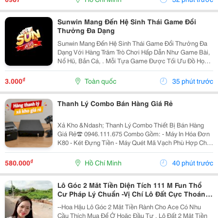
Này...
Sunwin Mang Đến Hệ Sinh Thái Game Đổi
Thưởng Đa Dạng
Sunwin Mang Đến Hệ Sinh Thái Game Đổi Thưởng Đa
Dạng Với Hàng Trăm Trò Chơi Hấp Dẫn Như Game Bài,
Nổ Hũ, Bắn Cá, . Mỗi Tựa Game Được Tối Ưu Đồ Họa
Sắc Nét, Thao Tác Mượt Mà, Tỷ Lệ Trả Thưởng Cạnh
Tranh Cùng Hệ Thống Bảo Mật Hiện Đại.
₫
3.000
Toàn quốc
35 phút trước
Thanh Lý Combo Bán Hàng Giá Rẻ
Xả Kho &Ndash; Thanh Lý Combo Thiết Bị Bán Hàng
Giá Rẻ☎️ 0946.111.675 Combo Gồm: - Máy In Hóa Đơn
K80 - Két Đựng Tiền - Máy Quét Mã Vạch Phù Hợp Cho
Tạp Hóa, Shop, Siêu Thị Mini, Quán Ăn, Cafe... ☎️ Liên
Hệ: 0946.111.675 Kazuko Việt Nam...
₫
580.000
Hồ Chí Minh
40 phút trước
Lô Góc 2 Măt Tiền Diện Tích 111 M Fun Thổ
Cư Pháp Lý Chuẩn -Vị Chí Lô Đất Cực Thoáng
Mát ,Đất Nằm Mặt Đường Chục
--Hoa Hậu Lô Góc 2 Măt Tiền Rành Cho Ace Có Nhu
Cầu Thích Mua Để Ở Hoăc Đầu Tư , Lô Đất 2 Mặt Tiền