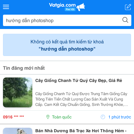
Không có kết quả tìm kiếm từ khoá
"hướng dẫn photoshop"
Tin đăng mới nhất
Cây Giống Chanh Tứ Quý Cây Đẹp, Giá Rẻ
Cây Giống Chanh Tứ Quý Được Trung Tâm Giống Cây
Trồng Tiên Tiến Chất Lượng Cao Sản Xuất Và Cung
Cấp. Cam Kết Cây Chuẩn Giống, Sinh Trưởng Khỏe,
Chất Lượng Cao. Sđt: 0916.430.455 Đặc Điểm: Cây
Giống Và Trái Chanh Tứ Quý Là Giống Chanh Được...
0916 *** ***
Toàn quốc
1 phút trước
Bán Nhà Dương Bá Trạc Xe Hơi Thông Hẻm -