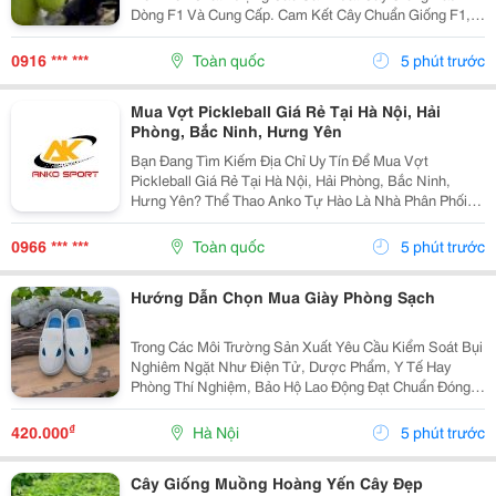
Dòng F1 Và Cung Cấp. Cam Kết Cây Chuẩn Giống F1,
Chất Lượng Cao. Sđt: 0916.430.455 * Đặc Điểm: Cây
Giống Và Trái Giống Mít Thái Siêu Sớm Này Cho Thu...
0916 *** ***
Toàn quốc
5 phút trước
Mua Vợt Pickleball Giá Rẻ Tại Hà Nội, Hải
Phòng, Bắc Ninh, Hưng Yên
Bạn Đang Tìm Kiếm Địa Chỉ Uy Tín Để Mua Vợt
Pickleball Giá Rẻ Tại Hà Nội, Hải Phòng, Bắc Ninh,
Hưng Yên? Thể Thao Anko Tự Hào Là Nhà Phân Phối
Chính Thức Các Dòng Vợt Pickleball Chính Hãng , Chất
Lượng Cao, Phù Hợp Với Mọi Đối Tượng Người Chơi.
0966 *** ***
Toàn quốc
5 phút trước
Với...
Hướng Dẫn Chọn Mua Giày Phòng Sạch
Trong Các Môi Trường Sản Xuất Yêu Cầu Kiểm Soát Bụi
Nghiêm Ngặt Như Điện Tử, Dược Phẩm, Y Tế Hay
Phòng Thí Nghiệm, Bảo Hộ Lao Động Đạt Chuẩn Đóng
Vai Trò Quan Trọng Trong Việc Đảm Bảo Chất Lượng.
Trong Đó, Giày Phòng Sạch Giúp Hạn Chế Sự Phát Tán
₫
420.000
Hà Nội
5 phút trước
Của...
Cây Giống Muồng Hoàng Yến Cây Đẹp