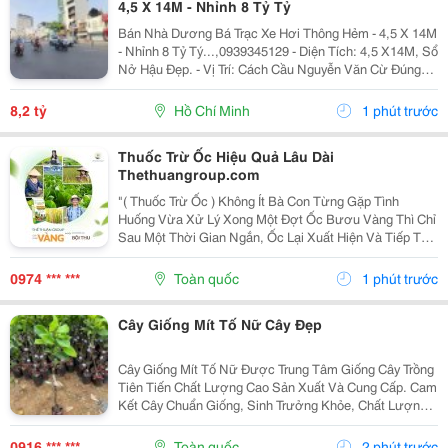
4,5 X 14M - Nhỉnh 8 Tỷ Tỷ
Bán Nhà Dương Bá Trạc Xe Hơi Thông Hẻm - 4,5 X 14M
- Nhỉnh 8 Tỷ Tý...,0939345129 - Diện Tích: 4,5 X14M, Sổ
Nở Hậu Đẹp. - Vị Trí: Cách Cầu Nguyễn Văn Cừ Đúng
100M, Đối Diện Là Trường Học Rạch Ông, Gần Trường
Học Cấp 2 Và 3, Gần Chợ Rạch Ông, Gần...
8,2 tỷ
Hồ Chí Minh
1 phút trước
Thuốc Trừ Ốc Hiệu Quả Lâu Dài
Thethuangroup.com
"( Thuốc Trừ Ốc ) Không Ít Bà Con Từng Gặp Tình
Huống Vừa Xử Lý Xong Một Đợt Ốc Bươu Vàng Thì Chỉ
Sau Một Thời Gian Ngắn, Ốc Lại Xuất Hiện Và Tiếp Tục
Gây Hại Cho Cây Trồng. Điều Này Khiến Nhiều Người
Đặt Ra Câu Hỏi: Liệu Có Giải Pháp Nào Giúp Kiểm...
0974 *** ***
Toàn quốc
1 phút trước
Cây Giống Mít Tố Nữ Cây Đẹp
Cây Giống Mít Tố Nữ Được Trung Tâm Giống Cây Trồng
Tiên Tiến Chất Lượng Cao Sản Xuất Và Cung Cấp. Cam
Kết Cây Chuẩn Giống, Sinh Trưởng Khỏe, Chất Lượng
Cao. Sđt: 0916.430.455 Đặc Điểm: Cây Giống Và Trái
Mít Tố Nữ Là Giống Mít Đặc Sản Được...
0916 *** ***
Toàn quốc
2 phút trước