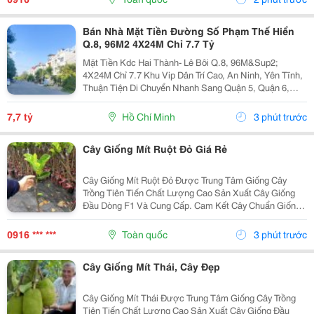
Bán Nhà Mặt Tiền Đường Số Phạm Thế Hiển
Q.8, 96M2 4X24M Chỉ 7.7 Tỷ
Mặt Tiền Kdc Hai Thành- Lê Bôi Q.8, 96M&Sup2;
4X24M Chỉ 7.7 Khu Vip Dân Trí Cao, An Ninh, Yên Tĩnh,
Thuận Tiện Di Chuyển Nhanh Sang Quận 5, Quận 6,
Quận 7 Phú Mỹ Hưng. Thông Tin Nổi Bật: Diện Tích:
96M&Sup2; (4M X 24M) Vuông Vức Cực Đẹp....
7,7 tỷ
Hồ Chí Minh
3 phút trước
Cây Giống Mít Ruột Đỏ Giá Rẻ
Cây Giống Mít Ruột Đỏ Được Trung Tâm Giống Cây
Trồng Tiên Tiến Chất Lượng Cao Sản Xuất Cây Giống
Đầu Dòng F1 Và Cung Cấp. Cam Kết Cây Chuẩn Giống
F1, Chất Lượng Cao. Sđt: 0916.430.455 * Đặc Điểm:
Cây Giống Và Trái Giống Mít Ruột Đỏ Với Màu Đỏ Đặc...
0916 *** ***
Toàn quốc
3 phút trước
Cây Giống Mít Thái, Cây Đẹp
Cây Giống Mít Thái Được Trung Tâm Giống Cây Trồng
Tiên Tiến Chất Lượng Cao Sản Xuất Cây Giống Đầu