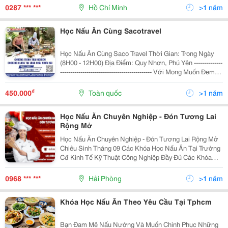
Chuyên Nghiệp? Khóa Học Nấu Ăn Theo Yêu Cầu Với
0287 *** ***
Hồ Chí Minh
>1 năm
Đầu Bếp 5 Sao...
Học Nấu Ăn Cùng Sacotravel
Học Nấu Ăn Cùng Saco Travel Thời Gian: Trong Ngày
(8H00 - 12H00) Địa Điểm: Quy Nhơn, Phú Yên --------------
--------------------------------------------- Với Mong Muốn Đem
Đến Những Trải Nghiệm Du Lịch Đa Dạng Cho Quý
Khách, Saco Xin Giới...
₫
450.000
Toàn quốc
>1 năm
Học Nấu Ăn Chuyên Nghiệp - Đón Tương Lai
Rộng Mở
Học Nấu Ăn Chuyên Nghiệp - Đón Tương Lai Rộng Mở
Chiêu Sinh Tháng 09 Các Khóa Học Nấu Ăn Tại Trường
Cđ Kinh Tế Kỹ Thuật Công Nghiệp Đầy Đủ Các Khóa
Học Với Vô Số Món Ăn Khác Nhau Phù Hợp Tất Cả Đối
Tượng - Tự Tin Theo Đuổi Ước Mơ Lựa Chọn
0968 *** ***
Hải Phòng
>1 năm
Khóa Học Nấu Ăn Theo Yêu Cầu Tại Tphcm
Bạn Đam Mê Nấu Nướng Và Muốn Chinh Phục Những