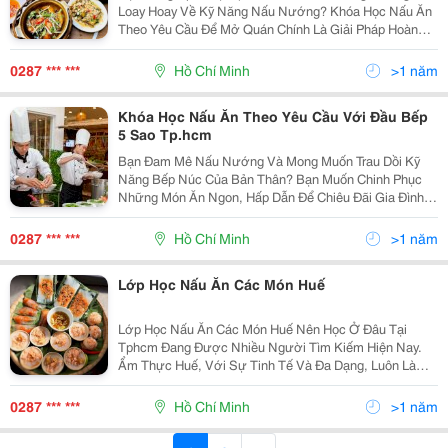
Loay Hoay Về Kỹ Năng Nấu Nướng? Khóa Học Nấu Ăn
Theo Yêu Cầu Để Mở Quán Chính Là Giải Pháp Hoàn
Hảo Dành Cho Bạn! Tham Gia Khóa Học, Bạn Sẽ Được
Trang Bị Đầy Đủ Kiến Thức Và Kỹ Năng Cần Thiết Để
0287 *** ***
Hồ Chí Minh
>1 năm
Tự Tin...
Khóa Học Nấu Ăn Theo Yêu Cầu Với Đầu Bếp
5 Sao Tp.hcm
Bạn Đam Mê Nấu Nướng Và Mong Muốn Trau Dồi Kỹ
Năng Bếp Núc Của Bản Thân? Bạn Muốn Chinh Phục
Những Món Ăn Ngon, Hấp Dẫn Để Chiêu Đãi Gia Đình,
Bạn Bè Hay Thậm Chí Thử Sức Với Nghề Đầu Bếp
Chuyên Nghiệp? Khóa Học Nấu Ăn Theo Yêu Cầu Với
0287 *** ***
Hồ Chí Minh
>1 năm
Đầu Bếp 5 Sao...
Lớp Học Nấu Ăn Các Món Huế
Lớp Học Nấu Ăn Các Món Huế Nên Học Ở Đâu Tại
Tphcm Đang Được Nhiều Người Tìm Kiếm Hiện Nay.
Ẩm Thực Huế, Với Sự Tinh Tế Và Đa Dạng, Luôn Là
Một Điểm Đến Hấp Dẫn Cho Những Người Yêu Thích
Nấu Ăn. Học Nấu Ăn Các Món Huế Không Chỉ Giúp Bạn
0287 *** ***
Hồ Chí Minh
>1 năm
Khám Phá...