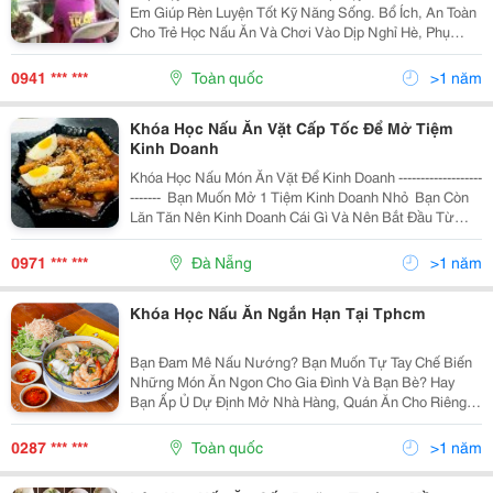
Em Giúp Rèn Luyện Tốt Kỹ Năng Sống. Bổ Ích, An Toàn
Cho Trẻ Học Nấu Ăn Và Chơi Vào Dịp Nghỉ Hè, Phụ
Huynh Yên Tâm Công Tác. Khi Hè Đến Là Lúc Các Em
Được Nghỉ Và Bắt Đầu Những Khóa Học Nhẹ Nhàng
0941 *** ***
Toàn quốc
>1 năm
Mà Bổ...
Khóa Học Nấu Ăn Vặt Cấp Tốc Để Mở Tiệm
Kinh Doanh
Khóa Học Nấu Món Ăn Vặt Để Kinh Doanh -------------------
------- ️ Bạn Muốn Mở 1 Tiệm Kinh Doanh Nhỏ ️ Bạn Còn
Lăn Tăn Nên Kinh Doanh Cái Gì Và Nên Bắt Đầu Từ
Đâu ️ Đôi Khi Ý Tưởng Lóe Lên Từ Những Điều Nhỏ Bé
Mà Mình...
0971 *** ***
Đà Nẵng
>1 năm
Khóa Học Nấu Ăn Ngắn Hạn Tại Tphcm
Bạn Đam Mê Nấu Nướng? Bạn Muốn Tự Tay Chế Biến
Những Món Ăn Ngon Cho Gia Đình Và Bạn Bè? Hay
Bạn Ấp Ủ Dự Định Mở Nhà Hàng, Quán Ăn Cho Riêng
Mình? Khóa Học Nấu Ăn Ngắn Hạn Tại Tphcm Chính Là
Chìa Khóa Mở Ra Cánh Cửa Vào Thế Giới Ẩm Thực
0287 *** ***
Toàn quốc
>1 năm
Đầy Màu Sắc...