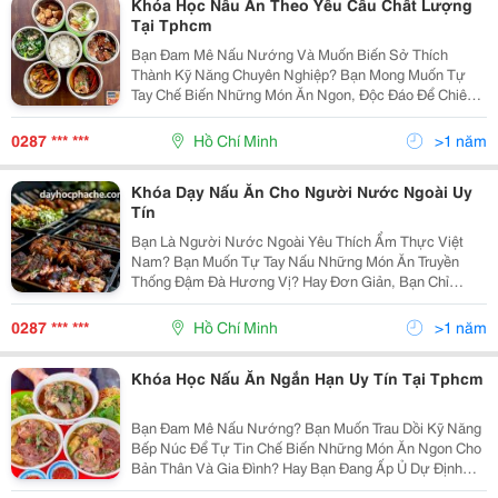
Khóa Học Nấu Ăn Theo Yêu Cầu Chất Lượng
Tại Tphcm
Bạn Đam Mê Nấu Nướng Và Muốn Biến Sở Thích
Thành Kỹ Năng Chuyên Nghiệp? Bạn Mong Muốn Tự
Tay Chế Biến Những Món Ăn Ngon, Độc Đáo Để Chiêu
Đãi Gia Đình, Bạn Bè Hay Thậm Chí Khởi Nghiệp Kinh
Doanh Ẩm Thực? Khóa Học Nấu Ăn Theo Yêu Cầu
0287 *** ***
Hồ Chí Minh
>1 năm
Chính Là Chìa...
Khóa Dạy Nấu Ăn Cho Người Nước Ngoài Uy
Tín
Bạn Là Người Nước Ngoài Yêu Thích Ẩm Thực Việt
Nam? Bạn Muốn Tự Tay Nấu Những Món Ăn Truyền
Thống Đậm Đà Hương Vị? Hay Đơn Giản, Bạn Chỉ
Muốn Tìm Hiểu Thêm Về Văn Hóa Ẩm Thực Độc Đáo
Của Việt Nam? Khóa Học Nấu Ăn Dành Cho Người
0287 *** ***
Hồ Chí Minh
>1 năm
Nước Ngoài Của Chúng...
Khóa Học Nấu Ăn Ngắn Hạn Uy Tín Tại Tphcm
Bạn Đam Mê Nấu Nướng? Bạn Muốn Trau Dồi Kỹ Năng
Bếp Núc Để Tự Tin Chế Biến Những Món Ăn Ngon Cho
Bản Thân Và Gia Đình? Hay Bạn Đang Ấp Ủ Dự Định
Kinh Doanh Ẩm Thực Trong Tương Lai? Nếu Vậy, Khóa