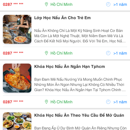
Học Nấu Ăn Ngắn Hạn Tại Tphcm Chính Là Lựa Chọn
0287 *** ***
Hồ Chí Minh
>1 năm
Hoàn...
Lớp Học Nấu Ăn Cho Trẻ Em
Nấu Ăn Không Chỉ Là Một Kỹ Năng Sinh Hoạt Cơ Bản
Mà Còn Là Một Nghệ Thuật, Một Niềm Đam Mê Và Là
Cách Để Kết Nối Mọi Người. Đối Với Trẻ Em, Học Nấu
Ăn Từ Nhỏ Mang Lại Vô Số Lợi Ích Thiết Thực, Giúp
Các Em Phát Triển Toàn Diện Về Thể Chất, Trí Tuệ Và...
0287 *** ***
Hồ Chí Minh
>1 năm
Khóa Học Nấu Ăn Ngắn Hạn Tphcm
Bạn Đam Mê Nấu Nướng Và Mong Muốn Chinh Phục
Những Món Ăn Ngon Nhưng Lại Không Có Nhiều Thời
Gian? Khóa Học Nấu Ăn Ngắn Hạn Tại Tphcm Chính Là
Giải Pháp Hoàn Hảo Dành Cho Bạn! Tham Gia Khóa
Học, Bạn Sẽ Được Trang Bị Kiến Thức Và Kỹ Năng Nấu
0287 *** ***
Hồ Chí Minh
>1 năm
Ăn Bài...
Khóa Học Nấu Ăn Theo Yêu Cầu Để Mở Quán
Bạn Đang Ấp Ủ Dự Định Mở Quán Ăn Riêng Nhưng Còn