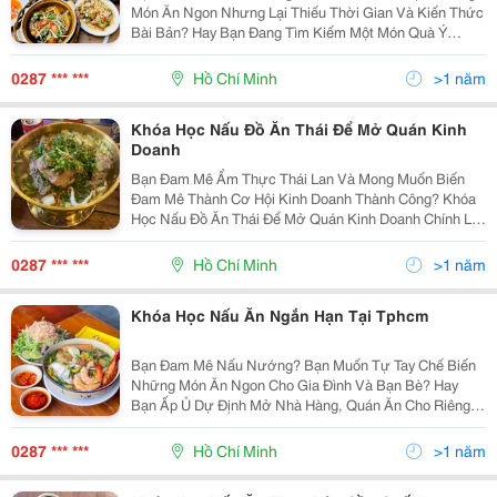
Món Ăn Ngon Nhưng Lại Thiếu Thời Gian Và Kiến Thức
Bài Bản? Hay Bạn Đang Tìm Kiếm Một Món Quà Ý
Nghĩa Dành Cho Người Thân Yêu, Giúp Họ Khám Phá
Niềm Đam Mê Ẩm Thực Tiềm Ẩn? Khóa Học Nấu Ăn
0287 *** ***
Hồ Chí Minh
>1 năm
Theo Yêu Cầu...
Khóa Học Nấu Đồ Ăn Thái Để Mở Quán Kinh
Doanh
Bạn Đam Mê Ẩm Thực Thái Lan Và Mong Muốn Biến
Đam Mê Thành Cơ Hội Kinh Doanh Thành Công? Khóa
Học Nấu Đồ Ăn Thái Để Mở Quán Kinh Doanh Chính Là
Dành Cho Bạn! Tham Gia Khóa Học, Bạn Sẽ Được
Trang Bị Kiến Thức Và Kỹ Năng Nấu Nướng Bài Bản,
0287 *** ***
Hồ Chí Minh
>1 năm
Chuyên...
Khóa Học Nấu Ăn Ngắn Hạn Tại Tphcm
Bạn Đam Mê Nấu Nướng? Bạn Muốn Tự Tay Chế Biến
Những Món Ăn Ngon Cho Gia Đình Và Bạn Bè? Hay
Bạn Ấp Ủ Dự Định Mở Nhà Hàng, Quán Ăn Cho Riêng
Mình? Khóa Học Nấu Ăn Ngắn Hạn Tại Tphcm Chính Là
Chìa Khóa Mở Ra Cánh Cửa Vào Thế Giới Ẩm Thực
0287 *** ***
Hồ Chí Minh
>1 năm
Đầy Màu Sắc...