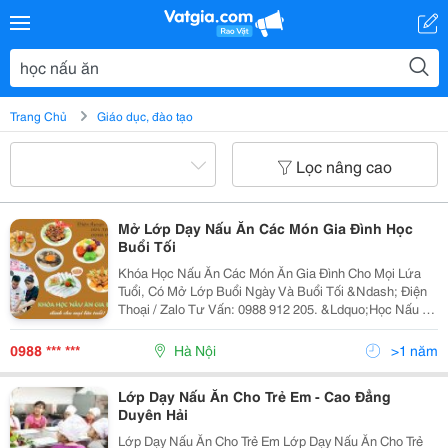
Trang Chủ
Giáo dục, đào tạo
Lọc nâng cao
Mở Lớp Dạy Nấu Ăn Các Món Gia Đình Học
Buổi Tối
Khóa Học Nấu Ăn Các Món Ăn Gia Đình Cho Mọi Lứa
Tuổi, Có Mở Lớp Buổi Ngày Và Buổi Tối &Ndash; Điện
Thoại / Zalo Tư Vấn: 0988 912 205. &Ldquo;Học Nấu Ăn
Ngon&Rdquo; Để Có Những Bữa Cơm Gia Đình Bổ
Dưỡng, Hấp Dẫn Cho Người Thân Và Bạn Bè Đã Trở
0988 *** ***
Hà Nội
>1 năm
Thành...
Lớp Dạy Nấu Ăn Cho Trẻ Em - Cao Đẳng
Duyên Hải
Lớp Dạy Nấu Ăn Cho Trẻ Em Lớp Dạy Nấu Ăn Cho Trẻ