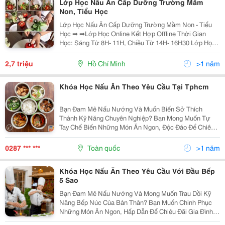
Lớp Học Nấu Ăn Cấp Dưỡng Trường Mầm
Non, Tiểu Học
Lớp Học Nấu Ăn Cấp Dưỡng Trường Mầm Non - Tiểu
Học ➡ ➡Lớp Học Online Kết Hợp Offline Thời Gian
Học: Sáng Từ 8H- 11H, Chiều Từ 14H- 16H30 Lớp Học
Khai Giảng Liên Tục Học Phí Ưu Đãi Khi Đăng Ký Nhóm.
Giảng Viên Có Kinh Nghiệm Lâu Năm Trong...
2,7 triệu
Hồ Chí Minh
>1 năm
Khóa Học Nấu Ăn Theo Yêu Cầu Tại Tphcm
Bạn Đam Mê Nấu Nướng Và Muốn Biến Sở Thích
Thành Kỹ Năng Chuyên Nghiệp? Bạn Mong Muốn Tự
Tay Chế Biến Những Món Ăn Ngon, Độc Đáo Để Chiêu
Đãi Gia Đình, Bạn Bè Hay Thậm Chí Khởi Nghiệp Kinh
Doanh Ẩm Thực? Khóa Học Nấu Ăn Theo Yêu Cầu
0287 *** ***
Toàn quốc
>1 năm
Chính Là Chìa...
Khóa Học Nấu Ăn Theo Yêu Cầu Với Đầu Bếp
5 Sao
Bạn Đam Mê Nấu Nướng Và Mong Muốn Trau Dồi Kỹ
Năng Bếp Núc Của Bản Thân? Bạn Muốn Chinh Phục
Những Món Ăn Ngon, Hấp Dẫn Để Chiêu Đãi Gia Đình,
Bạn Bè Hay Thậm Chí Thử Sức Với Nghề Đầu Bếp