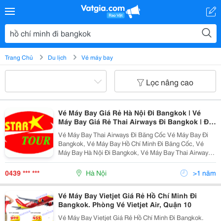
Trang Chủ
Du lịch
Vé máy bay
Lọc nâng cao
Vé Máy Bay Giá Rẻ Hà Nội Đi Bangkok | Vé
Máy Bay Giá Rẻ Thai Airways Đi Bangkok | Đại
Lý Bán Vé Máy Bay Giá Rẻ Thai Airways Tại Hà
Vé Máy Bay Thai Airways Đi Băng Cốc Vé Máy Bay Đi
Nội | Tel: 04-3991 1777/ 08-3501 6257/ 0241-
Bangkok, Vé Máy Bay Hồ Chí Minh Đi Băng Cốc, Vé
3700 100
Máy Bay Hà Nội Đi Bangkok, Vé Máy Bay Thai Airways
Đi Bangkok, Lịch Bay Hồ Chí Minh Đi Bangkok, Lịch Bay
Hà Nội Đi Băng Kok, Giá Vé Máy B
0439 *** ***
Hà Nội
>1 năm
Vé Máy Bay Vietjet Giá Rẻ Hồ Chí Minh Đi
Bangkok. Phòng Vé Vietjet Air, Quận 10
Vé Máy Bay Vietjet Giá Rẻ Hồ Chí Minh Đi Bangkok.