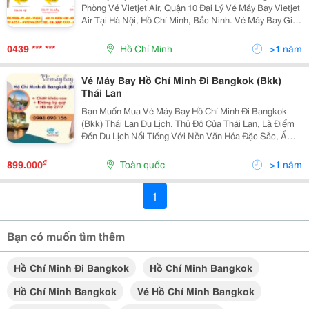
Phòng Vé Vietjet Air, Quận 10 Đại Lý Vé Máy Bay Vietjet
Air Tại Hà Nội, Hồ Chí Minh, Bắc Ninh. Vé Máy Bay Giá
Rẻ Vietjet Air. Vé Máy Bay Khuyến Mại Vietjet Air.
Vietjet Air Ra Mắt Khách Hà
0439 *** ***
Hồ Chí Minh
>1 năm
Vé Máy Bay Hồ Chí Minh Đi Bangkok (Bkk)
Thái Lan
Bạn Muốn Mua Vé Máy Bay Hồ Chí Minh Đi Bangkok
(Bkk) Thái Lan Du Lịch. Thủ Đô Của Thái Lan, Là Điểm
Đến Du Lịch Nổi Tiếng Với Nền Văn Hóa Đặc Sắc, Ẩm
Thực Hấp Dẫn Và Các Trung Tâm Mua Sắm Sầm Uất.
Nhanh Tay Săn Ngay Tại Đại Lý Vé Máy Bay Việt Mỹ
₫
899.000
Toàn quốc
>1 năm
Để...
1
Bạn có muốn tìm thêm
Hồ Chí Minh Đi Bangkok
Hồ Chí Minh Bangkok
Hồ Chí Minh Bangkok
Vé Hồ Chí Minh Bangkok