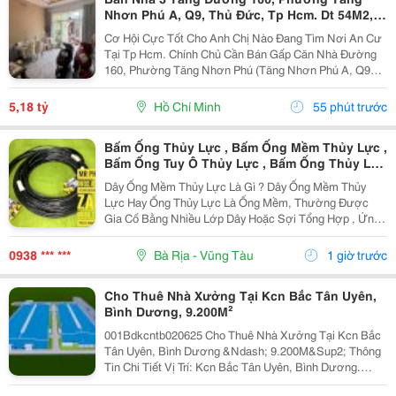
Nhơn Phú A, Q9, Thủ Đức, Tp Hcm. Dt 54M2,
Sổ Hồng Riêng. Giá 5,18 Tỷ
Cơ Hội Cực Tốt Cho Anh Chị Nào Đang Tìm Nơi An Cư
Tại Tp Hcm. Chính Chủ Cần Bán Gấp Căn Nhà Đường
160, Phường Tăng Nhơn Phú (Tăng Nhơn Phú A, Q9
Cũ). Vị Trí Nhà Nằm Trong Khu Dân Cư Ổn Định, Giao
Thông Thuận Tiện Chỉ Vài Bước Là Ra Lã Xuân Oai,
5,18 tỷ
Hồ Chí Minh
55 phút trước
Lê...
Bấm Ống Thủy Lực , Bấm Ống Mềm Thủy Lực ,
Bấm Ống Tuy Ô Thủy Lực , Bấm Ống Thủy Lực
Bọc Lưới , Bấm Ống Thủy Lực Koman , Bấm
Dây Ống Mềm Thủy Lực Là Gì ? Dây Ống Mềm Thủy
Ống Thủy Lực Italy , Bấm Ống Thủy Lực 1Sn ,
Lực Hay Ống Thủy Lực Là Ống Mềm, Thường Được
Bấm Ống Thủy Lực 2Sn , Bấm Ống Thủy Lực
Gia Cố Bằng Nhiều Lớp Dây Hoặc Sợi Tổng Hợp , Ứng
4Sn
Dụng Để Vận Chuyển Chất Lỏng Thủy Lực Trong Hệ
Thống Thủy Lực. Những Ống Này Rất Cần Thiết Để
0938 *** ***
Bà Rịa - Vũng Tàu
1 giờ trước
Truyền Lực...
Cho Thuê Nhà Xưởng Tại Kcn Bắc Tân Uyên,
Bình Dương, 9.200M²
001Bdkcntb020625 Cho Thuê Nhà Xưởng Tại Kcn Bắc
Tân Uyên, Bình Dương &Ndash; 9.200M&Sup2; Thông
Tin Chi Tiết Vị Trí: Kcn Bắc Tân Uyên, Bình Dương.
Tổng Diện Tích Khuôn Viên: 15.000M&Sup2; Diện Tích