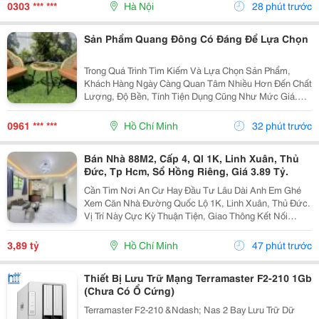
Giãn Cho Cuộc Sống Hiện Đại Trong Cuộc Sống Hiện...
0303 *** ***
Hà Nội
28 phút trước
Sản Phẩm Quang Đông Có Đáng Để Lựa Chọn
Trong Quá Trình Tìm Kiếm Và Lựa Chọn Sản Phẩm,
Khách Hàng Ngày Càng Quan Tâm Nhiều Hơn Đến Chất
Lượng, Độ Bền, Tính Tiện Dụng Cũng Như Mức Giá.
Thay Vì Chỉ Dựa Vào Quảng Cáo Hoặc Thông Tin Từ
Người Bán, Nhiều Người Có Xu Hướng Tìm Hiểu Thêm
0961 *** ***
Hồ Chí Minh
32 phút trước
Thông Tin...
Bán Nhà 88M2, Cấp 4, Ql 1K, Linh Xuân, Thủ
Đức, Tp Hcm, Sổ Hồng Riêng, Giá 3.89 Tỷ.
Cần Tìm Nơi An Cư Hay Đầu Tư Lâu Dài Anh Em Ghé
Xem Căn Nhà Đường Quốc Lộ 1K, Linh Xuân, Thủ Đức.
Vị Trí Này Cực Kỳ Thuận Tiện, Giao Thông Kết Nối
Nhanh Chóng, Cực Kỳ Phù Hợp Cho Khách Mua Để Giữ
Tài Sản Hoặc Cho Thuê Đều Rất Ổn Định. Thông Tin...
3,89 tỷ
Hồ Chí Minh
47 phút trước
Thiết Bị Lưu Trữ Mạng Terramaster F2-210 1Gb
(Chưa Có Ổ Cứng)
Terramaster F2-210 &Ndash; Nas 2 Bay Lưu Trữ Dữ