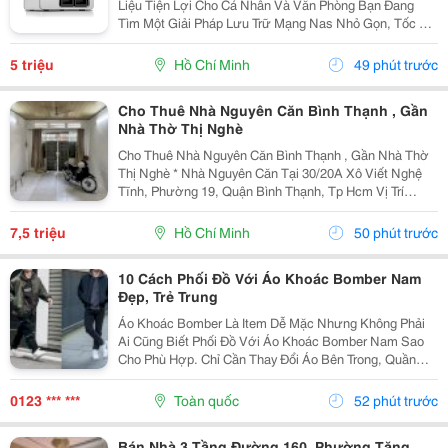
Liệu Tiện Lợi Cho Cá Nhân Và Văn Phòng Bạn Đang
Tìm Một Giải Pháp Lưu Trữ Mạng Nas Nhỏ Gọn, Tốc Độ
Ổn Định Và Hỗ Trợ Nhiều Tính Năng Sao Lưu?
Terramaster F2-210 Là Lựa Chọn Phù Hợp Cho Cá
5 triệu
Hồ Chí Minh
49 phút trước
Nhân, Gia...
Cho Thuê Nhà Nguyên Căn Bình Thạnh , Gần
Nhà Thờ Thị Nghè
Cho Thuê Nhà Nguyên Căn Bình Thạnh , Gần Nhà Thờ
Thị Nghè * Nhà Nguyên Căn Tại 30/20A Xô Viết Nghệ
Tĩnh, Phường 19, Quận Bình Thạnh, Tp Hcm Vị Trí
Thuận Tiện, Khu Dân Cư Hiện Hữu, Di Chuyển Nhanh
Sang Trung Tâm. * Diện Tích 57M&Sup2; ( Ngang 4M,...
7,5 triệu
Hồ Chí Minh
50 phút trước
10 Cách Phối Đồ Với Áo Khoác Bomber Nam
Đẹp, Trẻ Trung
Áo Khoác Bomber Là Item Dễ Mặc Nhưng Không Phải
Ai Cũng Biết Phối Đồ Với Áo Khoác Bomber Nam Sao
Cho Phù Hợp. Chỉ Cần Thay Đổi Áo Bên Trong, Quần
Hoặc Giày, Bạn Đã Có Thể Tạo Nên Nhiều Outfit Khác
Nhau Để Đi Làm, Dạo Phố Hay Gặp Gỡ Bạn Bè. Trong...
0123 *** ***
Toàn quốc
52 phút trước
Bán Nhà 3 Tầng Đường 160, Phường Tăng