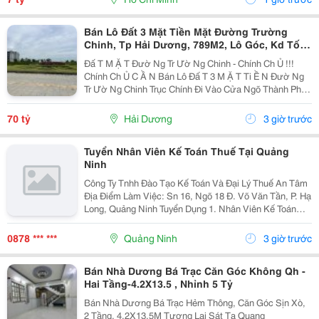
Bán Lô Đất 3 Mặt Tiền Mặt Đường Trường
Chinh, Tp Hải Dương, 789M2, Lô Góc, Kd Tốt,
Vị Trí Đẹp
Đấ T M Ặ T Đườ Ng Tr Ườ Ng Chinh - Chính Ch Ủ !!!
Chính Ch Ủ C Ầ N Bán Lô Đấ T 3 M Ặ T Ti Ề N Đườ Ng
Tr Ườ Ng Chinh Trục Chính Đi Vào Cửa Ngõ Thành Ph Ố
H Ả I D Ươ Ng - Di Ệ N Tích 789M2, Lô Góc 3 M Ặ T Ti Ề
N - H Ướ Ng Tây, Nam, B Ắ C - V Ị...
70 tỷ
Hải Dương
3 giờ trước
Tuyển Nhân Viên Kế Toán Thuế Tại Quảng
Ninh
Công Ty Tnhh Đào Tạo Kế Toán Và Đại Lý Thuế An Tâm
Địa Điểm Làm Việc: Sn 16, Ngõ 18 Đ. Võ Văn Tần, P. Hạ
Long, Quảng Ninh Tuyển Dụng 1. Nhân Viên Kế Toán
Thuế : 05 Mô Tả Công Việc: &Bull; Thực Hiện Các Công
Việc Liên Quan Đến Kế Toán Thuế...
0878 *** ***
Quảng Ninh
3 giờ trước
Bán Nhà Dương Bá Trạc Căn Góc Không Qh -
Hai Tầng-4.2X13.5 , Nhỉnh 5 Tỷ
Bán Nhà Dương Bá Trạc Hẻm Thông, Căn Góc Sịn Xò,
2 Tầng, 4.2X13.5M Tương Lai Sát Tạ Quang