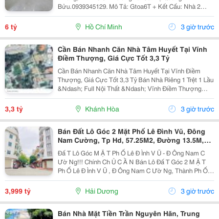
Bửu.0939345129. Mô Tả: Gtoa6T + Kết Cấu: Nhà 2
Tầng Btct Kiên Cố, 2 Phòng. + Vị Trí: Ngay Dương Bá
Trạc Thông Tạ Quang Bửu, Âu Dương Lân, Nguyễn Thị
6 tỷ
Hồ Chí Minh
3 giờ trước
Tần, Dạ...
Cần Bán Nhanh Căn Nhà Tâm Huyết Tại Vĩnh
Điềm Thượng, Giá Cực Tốt 3,3 Tỷ
Cần Bán Nhanh Căn Nhà Tâm Huyết Tại Vĩnh Điềm
Thượng, Giá Cực Tốt 3,3 Tỷ Bán Nhà Riêng 1 Trệt 1 Lầu
&Ndash; Full Nội Thất &Ndash; Vĩnh Điềm Thượng
&Ndash; Gần 23/10 Vị Trí: Thôn Vĩnh Điềm Thượng,
Cách Đường 23/10 Chỉ 50M Hẻm Thông Thoáng, Kết...
3,3 tỷ
Khánh Hòa
3 giờ trước
Bán Đất Lô Góc 2 Mặt Phố Lê Đình Vũ, Đông
Nam Cường, Tp Hd, 57.25M2, Đường 13.5M,
3.X Tỷ
Đấ T Lô Góc M Ặ T Ph Ố Lê Đ Ình V Ũ - Đ Ông Nam C
Ườ Ng!!! Chính Ch Ủ C Ầ N Bán Lô Đấ T Góc 2 M Ặ T
Ph Ố Lê Đ Ình V Ũ , Đ Ông Nam C Ườ Ng, Thành Ph Ố H
Ả I D Ươ Ng - Di Ệ N Tích 57.25M2, H Ướ Ng Tây, Tây B
Ắ C - M Ặ T Ti Ề N C Ự C R Ộ Ng -...
3,999 tỷ
Hải Dương
3 giờ trước
Bán Nhà Mặt Tiền Trần Nguyên Hãn, Trung