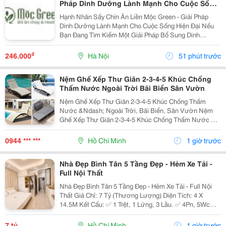
Pháp Dinh Dưỡng Lành Mạnh Cho Cuộc Sống
Hiện Đại
Hạnh Nhân Sấy Chín Ăn Liền Mộc Green - Giải Pháp
Dinh Dưỡng Lành Mạnh Cho Cuộc Sống Hiện Đại Nếu
Bạn Đang Tìm Kiếm Một Giải Pháp Bổ Sung Dinh
Dưỡng Vừa Thơm Ngon, Vừa Tiện Lợi Để Bắt Đầu
Ngày Mới Hoặc Nạp Năng Lượng Sau Giờ Làm Việc,
₫
246.000
Hà Nội
51 phút trước
Thì Hạnh Nhân...
Nệm Ghế Xếp Thư Giãn 2-3-4-5 Khúc Chống
Thấm Nước Ngoài Trời Bãi Biển Sân Vườn
Nệm Ghế Xếp Thư Giãn 2-3-4-5 Khúc Chống Thấm
Nước &Ndash; Ngoài Trời, Bãi Biển, Sân Vườn Nệm
Ghế Xếp Thư Giãn 2-3-4-5 Khúc Chống Thấm Nước Có
Nhiều Mẫu, Kích Thước, Màu Sắc Và Chất Liệu Phù
Hợp Nhu Cầu Lựa Chọn. Sản Phẩm Hoàn Thiện Tỉ Mỉ,
0944 *** ***
Hồ Chí Minh
1 giờ trước
Bền Đẹp,...
Nhà Đẹp Bình Tân 5 Tầng Đẹp - Hẻm Xe Tải -
Full Nội Thất
Nhà Đẹp Bình Tân 5 Tầng Đẹp - Hẻm Xe Tải - Full Nội
Thất Giá Chỉ: 7 Tỷ (Thương Lượng) Diện Tích: 4 X
14.5M Kết Cấu: ✅ 1 Trệt, 1 Lửng, 3 Lầu. ✅ 4Pn, 5Wc
(Có Thể Bố Trí 6Pn). ✅ Phòng Thờ, Phòng Giặt, Sân
Thượng. Hẻm Xe Tải, Gần Mặt Tiền, Thuận...
7 tỷ
Hồ Chí Minh
1 giờ trước