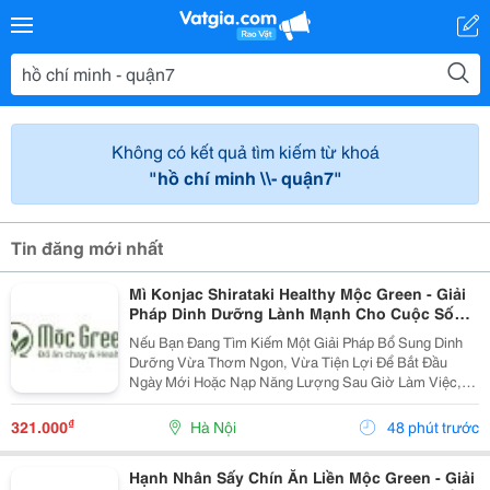
Không có kết quả tìm kiếm từ khoá
"hồ chí minh \\- quận7"
Tin đăng mới nhất
Mì Konjac Shirataki Healthy Mộc Green - Giải
Pháp Dinh Dưỡng Lành Mạnh Cho Cuộc Sống
Hiện Đại
Nếu Bạn Đang Tìm Kiếm Một Giải Pháp Bổ Sung Dinh
Dưỡng Vừa Thơm Ngon, Vừa Tiện Lợi Để Bắt Đầu
Ngày Mới Hoặc Nạp Năng Lượng Sau Giờ Làm Việc,
Thì Mì Konjac Shirataki Healthy Mộc Green Chính Là
Lựa Chọn Hoàn Hảo. Vì Sao Nên Lựa Chọn Mì Konjac...
₫
321.000
Hà Nội
48 phút trước
Hạnh Nhân Sấy Chín Ăn Liền Mộc Green - Giải