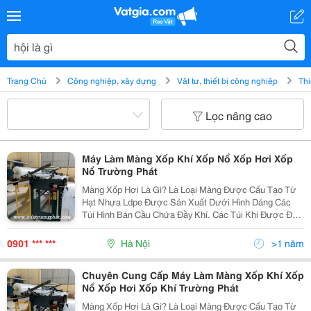
Trang Chủ
Công nghiệp, xây dựng
Vật tư, thiết bị công nghiệp
Thi
Lọc nâng cao
Máy Làm Màng Xốp Khí Xốp Nổ Xốp Hơi Xốp
Nổ Trường Phát
Màng Xốp Hơi Là Gì? Là Loại Màng Được Cấu Tạo Từ
Hạt Nhựa Ldpe Được Sản Xuất Dưới Hình Dáng Các
Túi Hình Bán Cầu Chứa Đầy Khí. Các Túi Khí Được Đặt
Sát Đều Nhau Nhằm Tạo Ra Lớp Đệm Giảm Chấn Cho
Các Vật Dụng Dễ Vỡ. Ưu Điểm Màng Xốp Nổ Bong...
0901 *** ***
Hà Nội
>1 năm
Chuyên Cung Cấp Máy Làm Màng Xốp Khí Xốp
Nổ Xốp Hơi Xốp Khí Trường Phát
Màng Xốp Hơi Là Gì? Là Loại Màng Được Cấu Tạo Từ