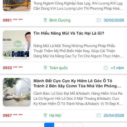
Trong Ngành Công Nghiệp Gas Lpg. Khi Lượng Khí Lpg
Cần Dùng Với Lưu Lượng Lớn Thì Phương Pháp Hoá
Hơi Tự Nhiên Không Thể Nào Đáp Ứng Đủ Nhu Cầu. Vì
Vậy, Công Nghệ Hoá Hơi Lpg Ra Đời. Máy Hoá Hơi Là
0961 *** ***
Bình Dương
30/05/2026
Gì?...
Tìn Hiểu Nâng Mũi Và Tác Hại Là Gì?
Nâng Mũi Là Một Trong Những Phương Pháp Phẫu
Thuật Thẩm Mỹ Phổ Biến Hiện Nay, Giúp Cải Thiện
Dáng Mũi Và Nâng Cao Tự Tin Cho Người Thực Hiện.
Tuy Nhiên, Bên Cạnh Những Lợi Ích Về Thẩm Mỹ, Nâng
Mũi Cũng Tiềm Ẩn Một Số Tác Hại Nếu Không Được
0933 *** ***
Toàn quốc
>1 năm
Thực Hiện...
Mảnh Đất Cực Cực Ky Hiêm Lô Góc Ô Tô
Tránh 2 Bên Xây Ccmn Tòa Nhà Văn Phòng
Nhà Ở Tuyệt Đẹp
Cảnh Báo: Lô Góc Đại Mỗ &Ndash; Hàng Hiếm Vừa Ra
Là Có Người Hỏi Lô Góc 2 Mặt Thoáng &Ndash; Cực
Kỳ Khan Hiếm Ô Tô Tránh Nhau &Ndash; Vị Trí Đẹp Khó
Tìm Xây Ccmn / Văn Phòng / Ở Đều Ra Tiền Dòng Tiền
Khai Thác Cực Ổn &Ndash; Khu Này...
0967 *** ***
Hà Nội
25/04/2026