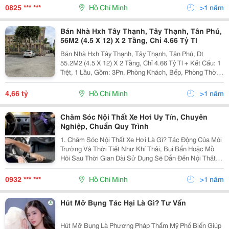
Hơi Hình Thành Bởi Các Tạp Chất Kết Tủa Tách...
0825 *** ***
Hồ Chí Minh
>1 năm
Bán Nhà Hxh Tây Thạnh, Tây Thạnh, Tân Phú,
56M2 (4.5 X 12) X 2 Tầng, Chỉ 4.66 Tỷ Tl
Bán Nhà Hxh Tây Thạnh, Tây Thạnh, Tân Phú, Dt
55.2M2 (4.5 X 12) X 2 Tầng, Chỉ 4.66 Tỷ Tl + Kết Cấu: 1
Trệt, 1 Lầu, Gồm: 3Pn, Phòng Khách, Bếp, Phòng Thờ,
3Wc Sân Phơi, Sân Để Xe. + Vị Trí Đẹp Hẻm Xe Hơi Lô
Góc 2 Mặt Hẻm, Khu Vực Trung Tâm Tân...
4,66 tỷ
Hồ Chí Minh
>1 năm
Chăm Sóc Nội Thất Xe Hơi Uy Tín, Chuyên
Nghiệp, Chuẩn Quy Trình
1. Chăm Sóc Nội Thất Xe Hơi Là Gì? Tác Động Của Môi
Trường Và Thời Tiết Như Khí Thải, Bụi Bẩn Hoặc Mồ
Hôi Sau Thời Gian Dài Sử Dụng Sẽ Dẫn Đến Nội Thất
Trong Xe Xuống Cấp. Điều Này Gây Ảnh Hưởng Đến Sự
Sang Trọng Cho Toàn Bộ Chiếc Xe. Có Thể Hiểu...
0932 *** ***
Hồ Chí Minh
>1 năm
Hút Mỡ Bụng Tác Hại Là Gì? Tư Vấn
Hút Mỡ Bụng Là Phương Pháp Thẩm Mỹ Phổ Biến Giúp