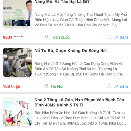
Nâng Mũi Và Tác Hại Là Gì?
Nâng Mũi Là Một Trong Những Thủ Thuật Thẩm Mỹ Phổ
Biến Hiện Nay, Giúp Cải Thiện Hình Dáng Mũi, Mang Lại
Vẻ Đẹp Tự Nhiên Và Hài Hòa Cho Khuôn Mặt. Tuy
Nhiên, Bên Cạnh Những Lợi Ích Rõ Rệt, Nâng Mũi Cũng
Tiềm Ẩn Nhiều Tác Hại Mà Người Tiêu Dùng Cần...
0933 *** ***
Toàn quốc
>1 năm
Nổ Tụ Bù, Cuộn Kháng Do Sóng Hài
Sóng Hài Là Gì? Sóng Hài Là Các Dạng Dòng Điện Và
Điện Áp Có Tần Số Không Phải 50 Hz. Thường Là
150Hz (Sóng Hài Bậc 3), 250 Hz (Sóng Hài Bậc 5) Và
350Hz (Sóng Hài Bậc 7) Gây Ra Bởi Các Phụ Tải Phi
Tuyến Tính Như Biến Tần Và Các Thiết Bị Điện Tử.
100 triệu
Hà Nội
>1 năm
Nhà 2 Tầng Lô Góc, Hxh Phạm Văn Bạch Tân
Bình 40M2 Nhỉnh 5 Tỷ Tl
Bán Nhà Hẻm Xe Hơi - Lô Góc Không Lộ Giới - Tương
Lai 3 Mặt Tiền - 2 Tầng Đúc Btct - Giá Chỉ 5.3 Tỷ Mô Tả
Chi Tiết: Diện Tích: 40M&Sup2; (4M X 10M). Nhà Đúc
Kiên Cố 2 Tầng, Gồm: Phòng Khách Rộng Rãi, Thích