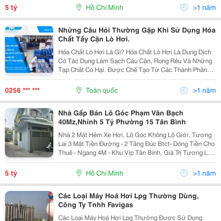
Hợp Vừa Ở Vừa Làm Văn Phòng Hoặc...
5 tỷ
Hồ Chí Minh
>1 năm
Những Câu Hỏi Thường Gặp Khi Sử Dụng Hóa
Chất Tẩy Cặn Lò Hơi.
Hóa Chất Lò Hơi Là Gì? Hóa Chất Lò Hơi Là Dung Dịch
Có Tác Dụng Làm Sạch Cáu Cặn, Rong Rêu Và Những
Tạp Chất Có Hại. Được Chế Tạo Từ Các Thành Phần
Có Khả Năng Hòa Tan Lượng Kết Tủa, Từ Đó Phản Ứng
Với Thành Phần Cáu Cặn Để Làm Chậm Quá Trình
0256 *** ***
Toàn quốc
>1 năm
Bám...
Nhà Gấp Bán Lô Góc Phạm Văn Bạch
40Mz,Nhỉnh 5 Tỷ Phường 15 Tân Bình
Nhà 2 Mặt Hẻm Xe Hơi, Lô Góc Không Lộ Giới, Tương
Lai 3 Mặt Tiền Đường - 2 Tầng Đúc Btct- Dòng Tiền Cho
Thuê - Ngang 4M - Khu Vip Tân Bình, Giá Trị Tương Lai
Tăng Cao , Giá 5,3 Tỷ Giảm Còn 5 Tỷ Chốt. Hoa Hồng
Thơm Ngát Phạm Văn Bạch 40Mz, 2 Tầng,...
5 tỷ
Hồ Chí Minh
>1 năm
Các Loại Máy Hoá Hơi Lpg Thường Dùng,
Công Ty Tnhh Favigas
Các Loại Máy Hoá Hơi Lpg Thường Được Sử Dụng