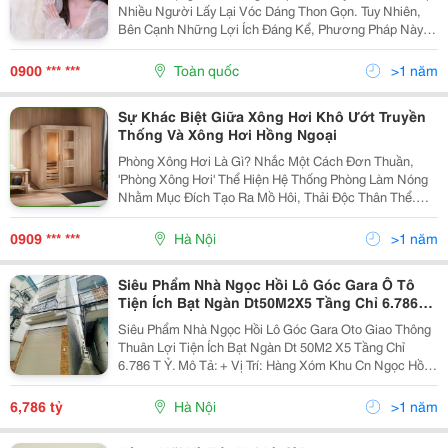
Nhiều Người Lấy Lại Vóc Dáng Thon Gọn. Tuy Nhiên,
Bên Cạnh Những Lợi Ích Đáng Kể, Phương Pháp Này
Cũng Tiềm Ẩn Một Số Rủi Ro Và Tác Hại Mà Bạn Cần
Phải Cân Nhắc Kỹ Trước Khi Quyết Định. Trong Bài
0900 *** ***
Toàn quốc
>1 năm
Viết...
Sự Khác Biệt Giữa Xông Hơi Khô Ướt Truyền
Thống Và Xông Hơi Hồng Ngoại
Phòng Xông Hơi Là Gì? Nhắc Một Cách Đơn Thuần,
'Phòng Xông Hơi' Thể Hiện Hệ Thống Phòng Làm Nóng
Nhằm Mục Đích Tạo Ra Mồ Hôi, Thải Độc Thân Thể.
Phòng Xông Hơi Khô Được Cho Là Sở Hữu Nguồn Gốc
Ở Phần Lan Vào Khoảng Năm 7000 Trước Công
0909 *** ***
Hà Nội
>1 năm
Nguyên. Những...
Siêu Phẩm Nhà Ngọc Hồi Lô Góc Gara Ô Tô
Tiện Ích Bạt Ngàn Dt50M2X5 Tầng Chỉ 6.786
Tỷ
Siêu Phẩm Nhà Ngọc Hồi Lô Góc Gara Oto Giao Thông
Thuân Lợi Tiện Ích Bạt Ngàn Dt 50M2 X5 Tầng Chỉ
6.786 T Ỷ. Mô Tả: + Vị Trí: Hàng Xóm Khu Cn Ngọc Hồi,
100M Ra Ql 1A, 200M Ra Bệnh Viện Nông Nghiệp, Ngõ
To Oto Đỗ Cửa, Gần Chợ, Trường Học Các Cấp 1,...
6,786 tỷ
Hà Nội
>1 năm