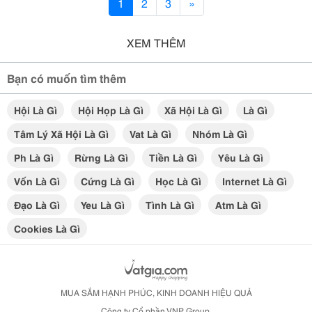
1
2
3
»
XEM THÊM
Bạn có muốn tìm thêm
Hội Là Gì
Hội Họp Là Gì
Xã Hội Là Gì
Là Gì
Tâm Lý Xã Hội Là Gì
Vat Là Gì
Nhóm Là Gì
Ph Là Gì
Rừng Là Gì
Tiền Là Gì
Yêu Là Gì
Vốn Là Gì
Cứng Là Gì
Học Là Gì
Internet Là Gì
Đạo Là Gì
Yeu Là Gì
Tình Là Gì
Atm Là Gì
Cookies Là Gì
MUA SẮM HẠNH PHÚC, KINH DOANH HIỆU QUẢ
Công ty Cổ phần VNP Group.