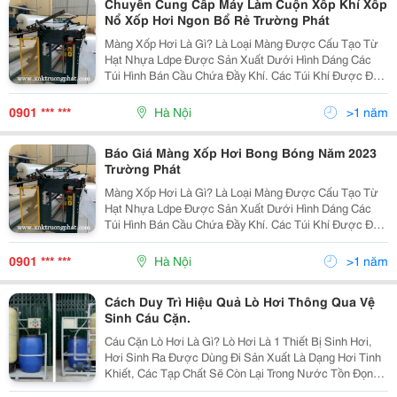
Chuyên Cung Cấp Máy Làm Cuộn Xốp Khí Xốp
Nổ Xốp Hơi Ngon Bổ Rẻ Trường Phát
Màng Xốp Hơi Là Gì? Là Loại Màng Được Cấu Tạo Từ
Hạt Nhựa Ldpe Được Sản Xuất Dưới Hình Dáng Các
Túi Hình Bán Cầu Chứa Đầy Khí. Các Túi Khí Được Đặt
Sát Đều Nhau Nhằm Tạo Ra Lớp Đệm Giảm Chấn Cho
Các Vật Dụng Dễ Vỡ. Ưu Điểm Màng Xốp Nổ Bong...
0901 *** ***
Hà Nội
>1 năm
Báo Giá Màng Xốp Hơi Bong Bóng Năm 2023
Trường Phát
Màng Xốp Hơi Là Gì? Là Loại Màng Được Cấu Tạo Từ
Hạt Nhựa Ldpe Được Sản Xuất Dưới Hình Dáng Các
Túi Hình Bán Cầu Chứa Đầy Khí. Các Túi Khí Được Đặt
Sát Đều Nhau Nhằm Tạo Ra Lớp Đệm Giảm Chấn Cho
Các Vật Dụng Dễ Vỡ. Ưu Điểm Màng Xốp Nổ Bong...
0901 *** ***
Hà Nội
>1 năm
Cách Duy Trì Hiệu Quả Lò Hơi Thông Qua Vệ
Sinh Cáu Cặn.
Cáu Cặn Lò Hơi Là Gì? Lò Hơi Là 1 Thiết Bị Sinh Hơi,
Hơi Sinh Ra Được Dùng Đi Sản Xuất Là Dạng Hơi Tinh
Khiết, Các Tạp Chất Sẽ Còn Lại Trong Nước Tồn Đọng
Lại Bên Trong Hệ Thống Lò Hơi. Các Cáu Cặn Của Lò