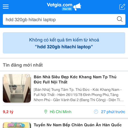
Không có kết quả tìm kiếm từ khoá
"hdd 320gb hitachi laptop"
Tin đăng mới nhất
Bán Nhà Siêu Đẹp Kdc Khang Nam Tp Thủ
Đức Full Nội Thất
[Bán Nhà] Trung Tâm Tp. Thủ Đức - Kdc Khang Nam -
Full Nội Thất - Hẻm 261/15/78 Đình Phong Phú,Tăng
Nhơn Phú - Gần Vành Đai 2 (Đang Thi Công) - Diện Tích
Lý Tưởng: 5.6M X 14.2M (Tổng Diện Tích Công Nhận:
80M2). - Kết Cấu Kiên Cố: 1 Trệt, 2 Lầu,...
9,2 tỷ
Hồ Chí Minh
27 phút trước
Tuyển Nv Nam Bếp Chiên Quán Ăn Hàn Quốc