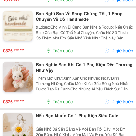
Bạn Nghĩ Sao Về Shop Chúng Tôi, 1 Shop
Chuyên Về Đồ Handmade
&Ldquo;Cho Mình Đi Cùng Bạn Nhé!&Rdquo; Nếu Chiếc
Balo Của Bạn Có Thể Nói Chuyện, Chắc Nó Sẽ Thích
Có Thêm Một Em Gấu Nhỏ Xinh Như Thế Này Bên
Cạnh. Từ Những Buổi Đi Học, Đi Làm, Đi Cà Phê Hay
Những Chuyến Đi Chơi Cuối Tuần, Em Móc Khóa Gấu
0376 *** ***
Toàn quốc
2 giờ trước
Bông...
Bạn Nghic Sao Khi Có 1 Phụ Kiện Dêc Thương
Như Vậy
Thêm Một Chút Xinh Xắn Cho Những Ngày Bình
Thường Những Chiếc Móc Khóa Gấu Bông Nhỏ Nhắn
Được Tạo Ra Dành Cho Những Ai Yêu Thích Sự Đáng
Yêu Và Những Món Đồ Có Dấu Ấn Riêng. Từ Chiếc Balo
Đi Học, Túi Xách Đi Chơi Đến Chùm Chìa Khóa Quen
0376 *** ***
Toàn quốc
2 giờ trước
Thuộc,...
Nếu Bạn Muốn Có 1 Phụ Kiện Siêu Cute
Gấu Nhỏ Đã Sẵn Sàng Về Với Bạn Rồi Đây! Một Em
Gấu Bông Nhỏ Xinh, Mềm Mại Và Đáng Yêu Để Bạn