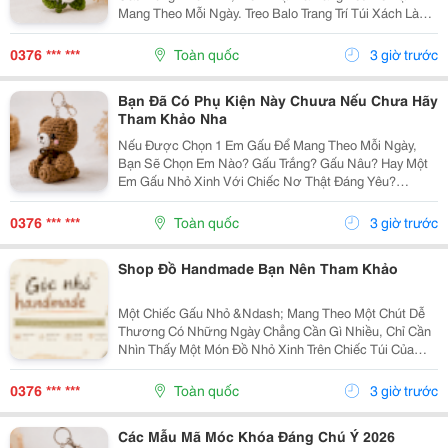
Mang Theo Mỗi Ngày. Treo Balo Trang Trí Túi Xách Làm
Móc Khóa Tặng Người Bạn Yêu Quý
Gocnhohandmade.com Không Cần Quá Nhiều Phụ
0376 *** ***
Toàn quốc
3 giờ trước
Kiện, Chỉ Một Em Gấu...
Bạn Đã Có Phụ Kiện Này Chuưa Nếu Chưa Hãy
Tham Khảo Nha
Nếu Được Chọn 1 Em Gấu Để Mang Theo Mỗi Ngày,
Bạn Sẽ Chọn Em Nào? Gấu Trắng? Gấu Nâu? Hay Một
Em Gấu Nhỏ Xinh Với Chiếc Nơ Thật Đáng Yêu?
Những Chiếc Móc Khóa Gấu Bông Không Chỉ Là Phụ
Kiện Treo Túi Mà Còn Là Một Cách Để Bạn Thêm Chút
0376 *** ***
Toàn quốc
3 giờ trước
Cá Tính Vào...
Shop Đồ Handmade Bạn Nên Tham Khảo
Một Chiếc Gấu Nhỏ &Ndash; Mang Theo Một Chút Dễ
Thương Có Những Ngày Chẳng Cần Gì Nhiều, Chỉ Cần
Nhìn Thấy Một Món Đồ Nhỏ Xinh Trên Chiếc Túi Của
Mình Cũng Đủ Thấy Vui Rồi Những Em Móc Khóa Gấu
Bông Được Làm Với Kiểu Dáng Đáng Yêu, Nhỏ Gọn,
0376 *** ***
Toàn quốc
3 giờ trước
Thích...
Các Mẫu Mã Móc Khóa Đáng Chú Ý 2026