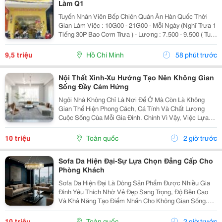
Làm Q1
Tuyển Nhân Viên Bếp Chiên Quán Ăn Hàn Quốc Thời
Gian Làm Việc : 10G00 - 21G00 - Mỗi Ngày (Nghĩ Trưa 1
Tiếng 30P Bao Cơm Trưa ) - Lương : 7.500 - 9.500 ( Tuỳ
Theo Năng Lực ) Mô Tả Công Việc: - Bếp Chiên : Sử
Dụng Được Chảo Non Biết Chiên...
9,5 triệu
Hồ Chí Minh
58 phút trước
Nội Thất Xinh-Xu Hướng Tạo Nên Không Gian
Sống Đầy Cảm Hứng
Ngôi Nhà Không Chỉ Là Nơi Để Ở Mà Còn Là Không
Gian Thể Hiện Phong Cách, Cá Tính Và Chất Lượng
Cuộc Sống Của Mỗi Gia Đình. Chính Vì Vậy, Việc Lựa
Chọn Nội Thất Xinh Đang Trở Thành Xu Hướng Được
Nhiều Người Quan Tâm Khi Muốn Biến Không Gian
10 triệu
Toàn quốc
2 giờ trước
Sống Trở...
Sofa Da Hiện Đại-Sự Lựa Chọn Đẳng Cấp Cho
Phòng Khách
Sofa Da Hiện Đại Là Dòng Sản Phẩm Được Nhiều Gia
Đình Yêu Thích Nhờ Vẻ Đẹp Sang Trọng, Độ Bền Cao
Và Khả Năng Tạo Điểm Nhấn Cho Không Gian Sống.
Với Thiết Kế Tinh Tế Cùng Chất Liệu Da Cao Cấp, Sofa
Không Chỉ Mang Lại Cảm Giác Thoải Mái Mà Còn Thể...
10 triệu
Toàn quốc
2 giờ trước