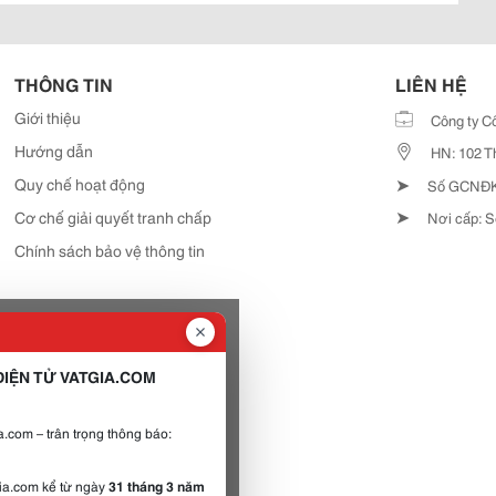
THÔNG TIN
LIÊN HỆ
Giới thiệu
Công ty C
Hướng dẫn
HN: 102 T
➤
Quy chế hoạt động
Số GCNĐKD
➤
Cơ chế giải quyết tranh chấp
Nơi cấp: S
Chính sách bảo vệ thông tin
IỆN TỬ VATGIA.COM
.com – trân trọng thông báo:
gia.com kể từ ngày
31 tháng 3 năm