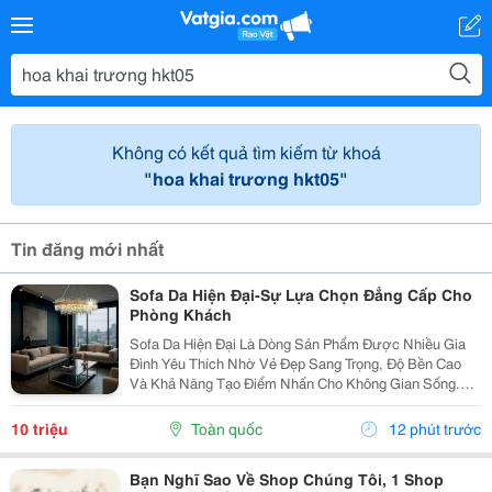
Không có kết quả tìm kiếm từ khoá
"hoa khai trương hkt05"
Tin đăng mới nhất
Sofa Da Hiện Đại-Sự Lựa Chọn Đẳng Cấp Cho
Phòng Khách
Sofa Da Hiện Đại Là Dòng Sản Phẩm Được Nhiều Gia
Đình Yêu Thích Nhờ Vẻ Đẹp Sang Trọng, Độ Bền Cao
Và Khả Năng Tạo Điểm Nhấn Cho Không Gian Sống.
Với Thiết Kế Tinh Tế Cùng Chất Liệu Da Cao Cấp, Sofa
Không Chỉ Mang Lại Cảm Giác Thoải Mái Mà Còn Thể...
10 triệu
Toàn quốc
12 phút trước
Bạn Nghĩ Sao Về Shop Chúng Tôi, 1 Shop