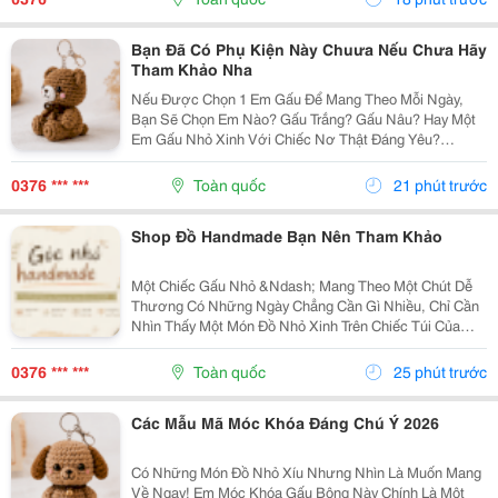
Kiện, Chỉ Một Em Gấu...
Bạn Đã Có Phụ Kiện Này Chuưa Nếu Chưa Hãy
Tham Khảo Nha
Nếu Được Chọn 1 Em Gấu Để Mang Theo Mỗi Ngày,
Bạn Sẽ Chọn Em Nào? Gấu Trắng? Gấu Nâu? Hay Một
Em Gấu Nhỏ Xinh Với Chiếc Nơ Thật Đáng Yêu?
Những Chiếc Móc Khóa Gấu Bông Không Chỉ Là Phụ
Kiện Treo Túi Mà Còn Là Một Cách Để Bạn Thêm Chút
0376 *** ***
Toàn quốc
21 phút trước
Cá Tính Vào...
Shop Đồ Handmade Bạn Nên Tham Khảo
Một Chiếc Gấu Nhỏ &Ndash; Mang Theo Một Chút Dễ
Thương Có Những Ngày Chẳng Cần Gì Nhiều, Chỉ Cần
Nhìn Thấy Một Món Đồ Nhỏ Xinh Trên Chiếc Túi Của
Mình Cũng Đủ Thấy Vui Rồi Những Em Móc Khóa Gấu
Bông Được Làm Với Kiểu Dáng Đáng Yêu, Nhỏ Gọn,
0376 *** ***
Toàn quốc
25 phút trước
Thích...
Các Mẫu Mã Móc Khóa Đáng Chú Ý 2026
Có Những Món Đồ Nhỏ Xíu Nhưng Nhìn Là Muốn Mang
Về Ngay! Em Móc Khóa Gấu Bông Này Chính Là Một