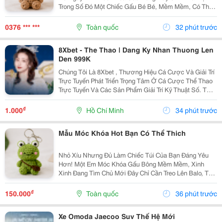
Trong Số Đó Một Chiếc Gấu Bé Bé, Mềm Mềm, Có Thể
Treo Trên Balo, Túi Xách Hay Chìa Khóa. Mỗi Lần Nhìn
Thấy Lại Thấy Chiếc Túi Của Mình Đáng Yêu Hơn Một...
0376 *** ***
Toàn quốc
32 phút trước
8Xbet - The Thao | Dang Ky Nhan Thuong Len
Den 999K
Chúng Tôi Là 8Xbet , Thương Hiệu Cá Cược Và Giải Trí
Trực Tuyến Phát Triển Trọng Tâm Ở Cá Cược Thể Thao
Trực Tuyến Và Các Sản Phẩm Giải Trí Kỹ Thuật Số. Từ
Năm 2024, 8Xbet Trở Thành Đối Tác Cá Cược Chính
Thức Tại Khu Vực Châu Á &Ndash; Thái Bình...
₫
1.000
Hồ Chí Minh
34 phút trước
Mẫu Móc Khóa Hot Bạn Có Thể Thich
Nhỏ Xíu Nhưng Đủ Làm Chiếc Túi Của Bạn Đáng Yêu
Hơn! Một Em Móc Khóa Gấu Bông Mềm Mềm, Xinh
Xinh Đang Tìm Chủ Mới Đây Chỉ Cần Treo Lên Balo, Túi
Xách Hay Chìa Khóa Là Chiếc Túi Lập Tức Có Thêm
Một Điểm Nhấn Cực Yêu. Không Cần Quá Cầu Kỳ, Đôi
₫
150.000
Toàn quốc
36 phút trước
Khi...
Xe Omoda Jaecoo Suv Thế Hệ Mới