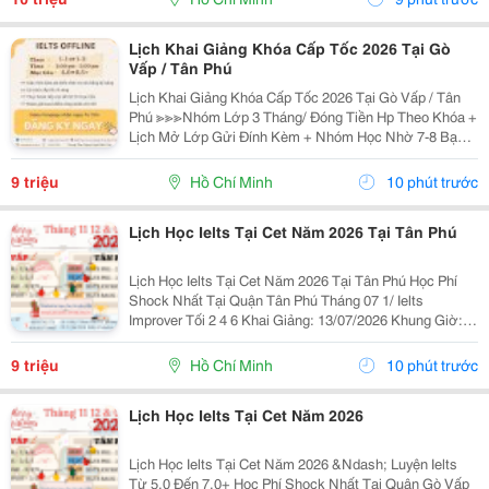
Lịch Khai Giảng Khóa Cấp Tốc 2026 Tại Gò
Vấp / Tân Phú
Lịch Khai Giảng Khóa Cấp Tốc 2026 Tại Gò Vấp / Tân
Phú ≫≫≫Nhóm Lớp 3 Tháng/ Đóng Tiền Hp Theo Khóa +
Lịch Mở Lớp Gửi Đính Kèm + Nhóm Học Nhờ 7-8 Bạn/
Lớp + Giáo Trình Ielts Có Band Điểm Lộ Trình, Sách
Nước Ngoài Bám Sát + Chia Đều 4 Kỹ...
9 triệu
Hồ Chí Minh
10 phút trước
Lịch Học Ielts Tại Cet Năm 2026 Tại Tân Phú
Lịch Học Ielts Tại Cet Năm 2026 Tại Tân Phú Học Phí
Shock Nhất Tại Quận Tân Phú Tháng 07 1/ Ielts
Improver Tối 2 4 6 Khai Giảng: 13/07/2026 Khung Giờ:
18:00 Đến 21:00 Học Phí Ưu Đãi 5% Khi Đăng Ký 2/ Ielts
Basic Tối 3 5 7 Khai...
9 triệu
Hồ Chí Minh
10 phút trước
Lịch Học Ielts Tại Cet Năm 2026
Lịch Học Ielts Tại Cet Năm 2026 &Ndash; Luyện Ielts
Từ 5.0 Đến 7.0+ Học Phí Shock Nhất Tại Quận Gò Vấp