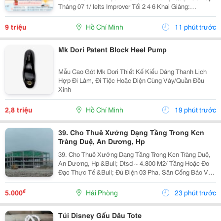
Tháng 07 1/ Ielts Improver Tối 2 4 6 Khai Giảng:
13/07/2026 Khung Giờ: 18:00 Đến 21:00 Học Phí Ưu Đãi
5% Khi Đăng Ký 2/ Ielts...
9 triệu
Hồ Chí Minh
11 phút trước
Mk Dori Patent Block Heel Pump
Mẫu Cao Gót Mk Dori Thiết Kế Kiểu Dáng Thanh Lịch
Hợp Đi Làm, Đi Tiệc Hoặc Diện Cùng Váy/Quần Đều
Xinh
2,8 triệu
Hồ Chí Minh
19 phút trước
39. Cho Thuê Xưởng Dạng Tầng Trong Kcn
Tràng Duệ, An Dương, Hp
39. Cho Thuê Xưởng Dạng Tầng Trong Kcn Tràng Duệ,
An Dương, Hp &Bull; Dtsd ~ 4.800 M2/ Tầng Hoặc Đo
Đạc Thực Tế &Bull; Đủ Điện 03 Pha, Sân Cổng Bảo Vệ,
Pccc Tự Động, Mới 100% &Bull; Giá Chào Thuê 5.25
Usd/ M2/ Tháng
₫
5.000
Hải Phòng
23 phút trước
Túi Disney Gấu Dâu Tote