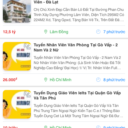
Viên - Đà Lạt
Chị Chủ Xinh Đẹp Cần Bán Lô Đất Tại Đường Phan Chu
Trinh Xây Dựng Phường Lâm Viên, Diện Tích 295M2 Có
224M2 Xd, Tặng Gpxd, Tặng Bản Vẽ Tk, Trên Đất Đã Ép
Cọc Giá 12.5Ty Liên Hệ 0917786186
12,5 tỷ
Lâm Đồng
7 phút trước
Tuyển Nhân Viên Văn Phòng Tại Gò Vấp - 2
Nam Và 2 Nữ
Tuyển Nhân Viên Văn Phòng Tại Gò Vấp - 2 Nam Và 2
Nữ Nhân Viên Văn Phòng: (Là Sinh Viên Hoặc Đã Tốt
Nghiệp Cao Đẳng/ Đại Học) 1/ Vị Trí: Nhân Viên Full
Time (2 Nam 2 Nữ) Ca Làm: 13:00 Đến 21:00 (1 Tháng
Được Nghỉ Phép 1 Ngày, Và Hưởng Các Ngày...
₫
26.000
Hồ Chí Minh
8 phút trước
Tuyển Dụng Giáo Viên Ielts Tại Quận Gò Vấp
Và Tân Phú
Tuyển Dụng Giáo Viên Ielts Tại Quận Gò Vấp Và Tân
Phú Trung Tâm Ngoại Ngữ Kiến Tạo C.e.t Thông Báo
Tuyển Dụng Cet Là Một Trung Tâm Ngoại Ngữ Đã Được
Thành Lập 16 Năm Chuyên Về Chương Trình Anh Văn
Học Thuật Ielts &Ndash; Toefl Ibt. Trung Tâm...
10 triệu
Hồ Chí Minh
9 phút trước