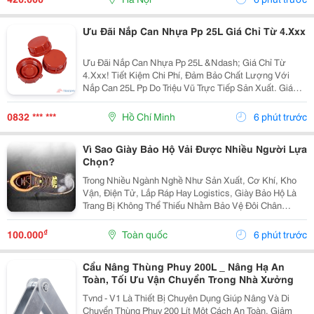
Toàn, Linh...
Ưu Đãi Nắp Can Nhựa Pp 25L Giá Chỉ Từ 4.Xxx
Ưu Đãi Nắp Can Nhựa Pp 25L &Ndash; Giá Chỉ Từ
4.Xxx! Tiết Kiệm Chi Phí, Đảm Bảo Chất Lượng Với
Nắp Can 25L Pp Do Triệu Vũ Trực Tiếp Sản Xuất. Giá
Ưu Đãi Chỉ Từ 4.Xxx/Cái (Giá Cũ 7.Xxx/Cái). ✅ Nhựa
Pp Nguyên Sinh Bền Chắc, Chịu Nhiệt Và Kháng...
0832 *** ***
Hồ Chí Minh
6 phút trước
Vì Sao Giày Bảo Hộ Vải Được Nhiều Người Lựa
Chọn?
Trong Nhiều Ngành Nghề Như Sản Xuất, Cơ Khí, Kho
Vận, Điện Tử, Lắp Ráp Hay Logistics, Giày Bảo Hộ Là
Trang Bị Không Thể Thiếu Nhằm Bảo Vệ Đôi Chân
Trước Những Nguy Cơ Tiềm Ẩn Trong Quá Trình Làm
Việc. Bên Cạnh Các Dòng Giày Da Truyền Thống, Giày
₫
100.000
Toàn quốc
6 phút trước
Bảo...
Cẩu Nâng Thùng Phuy 200L _ Nâng Hạ An
Toàn, Tối Ưu Vận Chuyển Trong Nhà Xưởng
Tvnd - V1 Là Thiết Bị Chuyên Dụng Giúp Nâng Và Di
Chuyển Thùng Phuy 200 Lít Một Cách An Toàn, Giảm