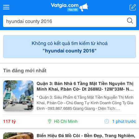
Không có kết quả tìm kiếm từ khoá
"hyundai county 2016"
Tin đăng mới nhất
Quận 3: Bán Nhà 6 Tầng Mặt Tiền Nguyẽn Thị
Minh Khai, P.bàn Cờ- Dt 268M2- 12M*33M- Nhà
Thiết Kế Sân Siêu Rộng Để Xe- Khai Thác Giá
* Quận 3: Siêu Phẩm 6 Tầng Mặt Tiền Nguyễn Thị Minh
Trị Đa
Khai, P.bàn Cờ - Chủ Đang Tự Kinh Doanh Công Ty Gia
Đình - 093.867.6685 Giang Giang - Diện Tích:
140M2/268M2 - Ngang 4M Nở Hậu 12M * 33M. - Kết
Cấu: 6 Tầng - Sân Thượng - Thang Máy - Sẵn 1 Phòng...
117 tỷ
Hồ Chí Minh
1 phút trước
Biển Hiệu Đá Mồ Côi - Bền Đẹp, Trang Nghiêm,