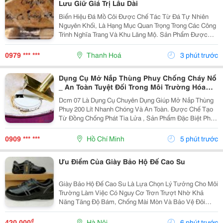
Lưu Giữ Giá Trị Lâu Dài
Biển Hiệu Đá Mồ Côi Được Chế Tác Từ Đá Tự Nhiên
Nguyên Khối, Là Hạng Mục Quan Trọng Trong Các Công
Trình Nghĩa Trang Và Khu Lăng Mộ. Sản Phẩm Được
Gia Công Tỉ Mỉ Với Bề Mặt Nhẵn Đẹp, Chữ Khắc Sắc
Nét, Giúp Lưu Giữ Thông Tin Người Đã Khuất Bền
0979 *** ***
Thanh Hoá
3 phút trước
Vững...
Dụng Cụ Mở Nắp Thùng Phuy Chống Cháy Nổ
_ An Toàn Tuyệt Đối Trong Môi Trường Hóa
Chất
Dcm 07 Là Dụng Cụ Chuyên Dụng Giúp Mở Nắp Thùng
Phuy 200 Lít Nhanh Chóng Và An Toàn. Được Chế Tạo
Từ Đồng Chống Phát Tia Lửa , Sản Phẩm Đặc Biệt Phù
Hợp Cho Các Khu Vực Làm Việc Có Nguy Cơ Cháy Nổ
Như Kho Xăng Dầu, Hóa Chất Và Dung Môi. Thông
0909 *** ***
Hồ Chí Minh
5 phút trước
Tin...
Ưu Điểm Của Giày Bảo Hộ Đế Cao Su
Giày Bảo Hộ Đế Cao Su Là Lựa Chọn Lý Tưởng Cho Môi
Trường Làm Việc Có Nguy Cơ Trơn Trượt Nhờ Khả
Năng Tăng Độ Bám, Chống Mài Mòn Và Bảo Vệ Đôi
Chân Hiệu Quả. Chất Liệu Đế Cao Su Giúp Giảm Nguy
Cơ Tai Nạn, Hỗ Trợ Người Lao Động Di Chuyển An
₫
420.000
Hà Nội
6 phút trước