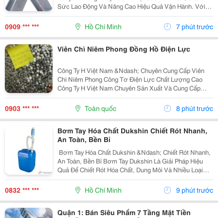
Sức Lao Động Và Nâng Cao Hiệu Quả Vận Hành. Với
Kết Cấu Thép Xi Mạ Chắc Chắn Cùng Tải Trọng Lên Đến
350 Kg , Sản Phẩm Đáp Ứng Tốt Nhu Cầu Sử Dụng
0909 *** ***
Hồ Chí Minh
7 phút trước
Trong...
Viên Chì Niêm Phong Đồng Hồ Điện Lực
Công Ty H Việt Nam &Ndash; Chuyên Cung Cấp Viên
Chì Niêm Phong Công Tơ Điện Lực Chất Lượng Cao
Công Ty H Việt Nam Chuyên Sản Xuất Và Cung Cấp
Viên Chì Niêm Phong Công Tơ Điện Lực Với Chất
Lượng Ổn Định, Đáp Ứng Nhu Cầu Của Các Đơn Vị
0903 *** ***
Toàn quốc
8 phút trước
Điện Lực,...
Bơm Tay Hóa Chất Dukshin Chiết Rót Nhanh,
An Toàn, Bền Bỉ
️ Bơm Tay Hóa Chất Dukshin &Ndash; Chiết Rót Nhanh,
An Toàn, Bền Bỉ Bơm Tay Dukshin Là Giải Pháp Hiệu
Quả Để Chiết Rót Hóa Chất, Dung Môi Và Nhiều Loại
Chất Lỏng Từ Thùng Phuy 200L Một Cách Nhanh Chóng
Và Tiện Lợi. ✅ Vận Hành Bằng Tay, Không Cần...
0832 *** ***
Hồ Chí Minh
9 phút trước
Quận 1: Bán Siêu Phẩm 7 Tầng Mặt Tiền